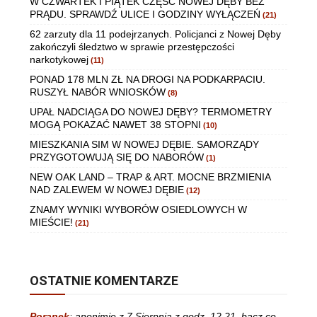
W CZWARTEK I PIĄTEK CZĘŚĆ NOWEJ DĘBY BEZ
PRĄDU. SPRAWDŹ ULICE I GODZINY WYŁĄCZEŃ
(21)
62 zarzuty dla 11 podejrzanych. Policjanci z Nowej Dęby
zakończyli śledztwo w sprawie przestępczości
narkotykowej
(11)
PONAD 178 MLN ZŁ NA DROGI NA PODKARPACIU.
RUSZYŁ NABÓR WNIOSKÓW
(8)
UPAŁ NADCIĄGA DO NOWEJ DĘBY? TERMOMETRY
MOGĄ POKAZAĆ NAWET 38 STOPNI
(10)
MIESZKANIA SIM W NOWEJ DĘBIE. SAMORZĄDY
PRZYGOTOWUJĄ SIĘ DO NABORÓW
(1)
NEW OAK LAND – TRAP & ART. MOCNE BRZMIENIA
NAD ZALEWEM W NOWEJ DĘBIE
(12)
ZNAMY WYNIKI WYBORÓW OSIEDLOWYCH W
MIEŚCIE!
(21)
OSTATNIE KOMENTARZE
Poranek
:
anonimie z 7 Sierpnia z godz. 12,21, bacz co