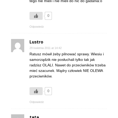
tego nie mieli i nie mieli do nic do gadania:o
0
Odpowiedz
Lustro
29 kwietnia 2011 at 14:42
Ratusz mówił żeby pilnować sprawy. Wiesiu i
samorządzik nie posłuchali tylko tak jak
radzisz OLALI. Nawet do przeciwników trzeba
mieć szacunek. Mądry człowiek NIE OLEWA
przeciwników.
0
Odpowiedz
tata