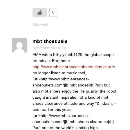
0
Odpowiedz
mbt shoes sale
29 listopada 2012 at 05:16
EMA will in hllttyiyithhh1129 the global scope
broadcast.Earphone
http://www.mbtclearances-shoeoutlets.com
is
no longer listen to music tool,
[url=http://www.mbtclearances-
shoeoutlets.com/][b]mbt shoes[/b][/url] but
also mbt shoes enjoy the life quality, the robot
caught instant Inspiration of a kind of mbt
shoes clearance attitude and way "& ndash; –
and, earlier this year,
[url=http://www.mbtclearances-
shoeoutlets.com/][b]mbt shoes clearance[/b]
[/url] one of the world's leading high