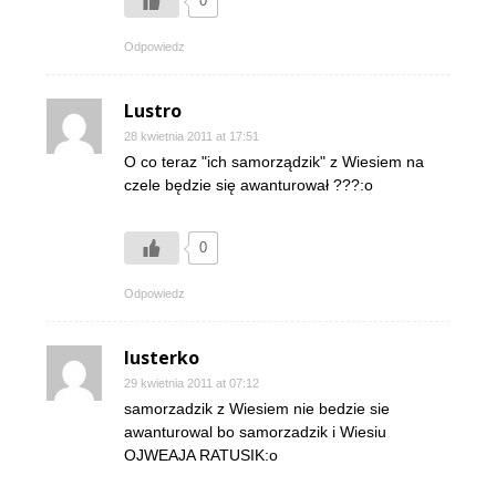
0
Odpowiedz
Lustro
28 kwietnia 2011 at 17:51
O co teraz "ich samorządzik" z Wiesiem na
czele będzie się awanturował ???:o
0
Odpowiedz
lusterko
29 kwietnia 2011 at 07:12
samorzadzik z Wiesiem nie bedzie sie
awanturowal bo samorzadzik i Wiesiu
OJWEAJA RATUSIK:o