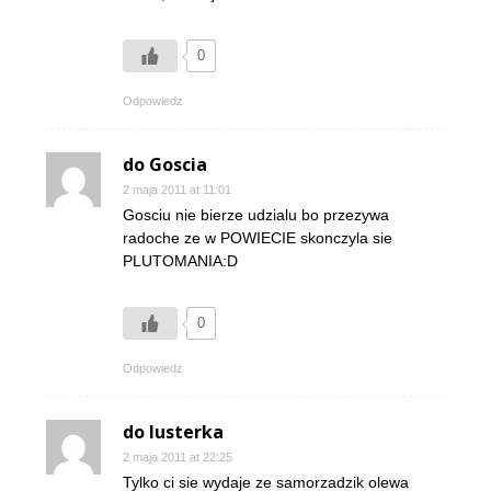
0
Odpowiedz
do Goscia
2 maja 2011 at 11:01
Gosciu nie bierze udzialu bo przezywa
radoche ze w POWIECIE skonczyla sie
PLUTOMANIA:D
0
Odpowiedz
do lusterka
2 maja 2011 at 22:25
Tylko ci sie wydaje ze samorzadzik olewa