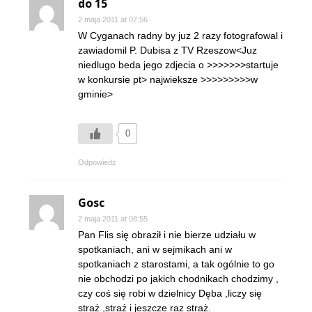
do 15
2 maja 2011 at 07:56
W Cyganach radny by juz 2 razy fotografowal i
zawiadomil P. Dubisa z TV Rzeszow<Juz
niedlugo beda jego zdjecia o >>>>>>>startuje
w konkursie pt> najwieksze >>>>>>>>>w
gminie>
0
Odpowiedz
Gosc
2 maja 2011 at 08:55
Pan Flis się obraził i nie bierze udziału w
spotkaniach, ani w sejmikach ani w
spotkaniach z starostami, a tak ogólnie to go
nie obchodzi po jakich chodnikach chodzimy ,
czy coś się robi w dzielnicy Dęba ,liczy się
straż ,straż i jeszcze raz straż.