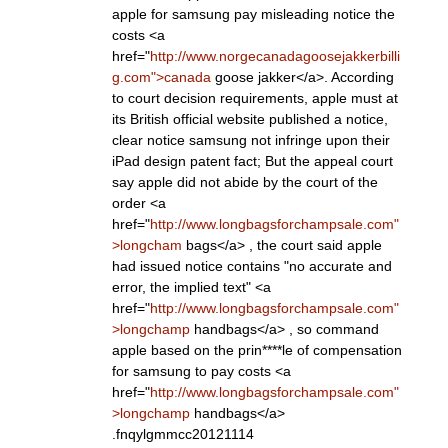
apple for samsung pay misleading notice the
costs <a
href="
http://www.norgecanadagoosejakkerbilli
g.com">canada
goose jakker</a>. According
to court decision requirements, apple must at
its British official website published a notice,
clear notice samsung not infringe upon their
iPad design patent fact; But the appeal court
say apple did not abide by the court of the
order <a
href="
http://www.longbagsforchampsale.com"
>longcham
bags</a> , the court said apple
had issued notice contains "no accurate and
error, the implied text" <a
href="
http://www.longbagsforchampsale.com"
>longchamp
handbags</a> , so command
apple based on the prin****le of compensation
for samsung to pay costs <a
href="
http://www.longbagsforchampsale.com"
>longchamp
handbags</a>
.fnqylgmmcc20121114