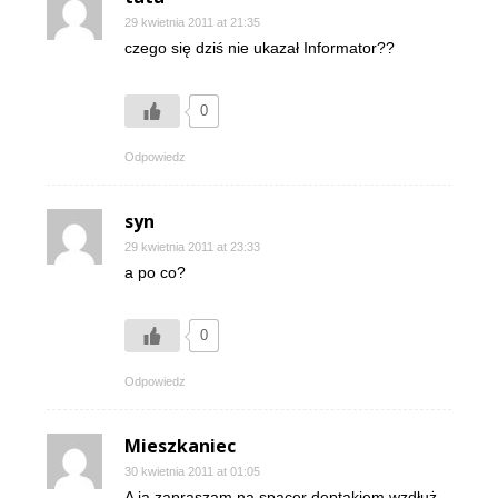
29 kwietnia 2011 at 21:35
czego się dziś nie ukazał Informator??
0
Odpowiedz
syn
29 kwietnia 2011 at 23:33
a po co?
0
Odpowiedz
Mieszkaniec
30 kwietnia 2011 at 01:05
A ja zapraszam na spacer deptakiem wzdłuż