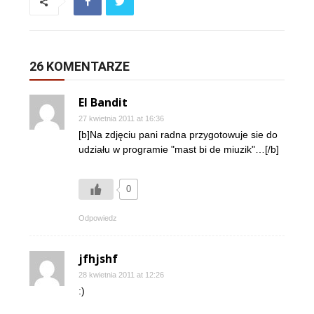
26 KOMENTARZE
El Bandit
27 kwietnia 2011 at 16:36
[b]Na zdjęciu pani radna przygotowuje sie do
udziału w programie "mast bi de miuzik"…[/b]
0
Odpowiedz
jfhjshf
28 kwietnia 2011 at 12:26
:)