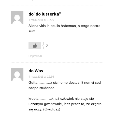
do"do lusterka"
4 maja 2011 at 12:26
Aliena vitia in oculis habemus, a tergo nostra
sunt
0
Odpowiedz
do Was
4 maja 2011 at 12:36
Gutta ………../ sic homo doctus fit non vi sed
saepe studendo
kropla ……, tak też człowiek nie staje się
uczonym gwałtownie, lecz przez to, że często
się uczy. (Owidiusz)