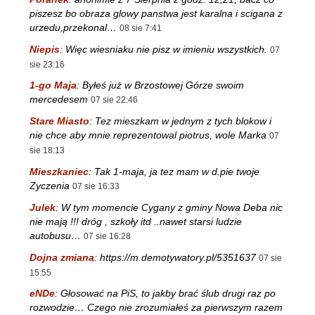
piszesz bo obraza glowy panstwa jest karalna i scigana z
urzedu,przekonal…
08 sie 7:41
Niepis
:
Więc wiesniaku nie pisz w imieniu wszystkich.
07
sie 23:16
1-go Maja
:
Byłeś już w Brzostowej Górze swoim
mercedesem
07 sie 22:46
Stare Miasto
:
Tez mieszkam w jednym z tych blokow i
nie chce aby mnie reprezentowal piotrus, wole Marka
07
sie 18:13
Mieszkaniec
:
Tak 1-maja, ja tez mam w d.pie twoje
Zyczenia
07 sie 16:33
Julek
:
W tym momencie Cygany z gminy Nowa Deba nic
nie mają !!! dróg , szkoły itd ..nawet starsi ludzie
autobusu…
07 sie 16:28
Dojna zmiana
:
https://m.demotywatory.pl/5351637
07 sie
15:55
eNDe
:
Głosować na PiS, to jakby brać ślub drugi raz po
rozwodzie… Czego nie zrozumiałeś za pierwszym razem