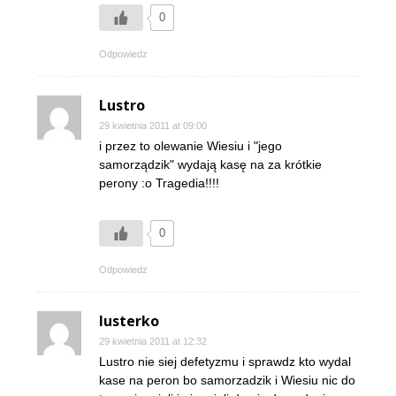
0
Odpowiedz
Lustro
29 kwietnia 2011 at 09:00
i przez to olewanie Wiesiu i "jego
samorządzik" wydają kasę na za krótkie
perony :o Tragedia!!!!
0
Odpowiedz
lusterko
29 kwietnia 2011 at 12:32
Lustro nie siej defetyzmu i sprawdz kto wydal
kase na peron bo samorzadzik i Wiesiu nic do