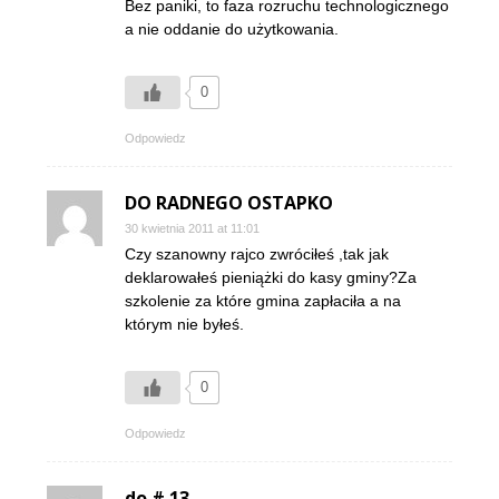
Bez paniki, to faza rozruchu technologicznego
a nie oddanie do użytkowania.
0
Odpowiedz
DO RADNEGO OSTAPKO
30 kwietnia 2011 at 11:01
Czy szanowny rajco zwróciłeś ,tak jak
deklarowałeś pieniążki do kasy gminy?Za
szkolenie za które gmina zapłaciła a na
którym nie byłeś.
0
Odpowiedz
do # 13