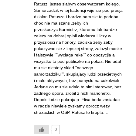
Ratusz, jestes slabym obserwatorem kolego.
Samorzadzik w tej kadencji wije sie pod presja
dzialan Ratusza i bardzo nam sie to podoba,
choc nie ma szans ,zeby ich
przeskoczyc.Burmistrz, ktoremu tak bardzo
zalezy na dobrej opinii wlodarza i liczy w
przyszlosci na honory, zaciska zeby zeby
pokazywac sie z lepszej strony, zalozyl maske
i falszywie ""wyciaga reke"" do opozycjia a
wszystko to pod publiczke na pokaz. Nie udal
mu sie niestety sklad "naszego
samorzadziku"", skupiajacy ludzi przecietnych
i malo aktywnych, bez pomyslu na cokolwiek.
Jedyne co mu sie udalo to nimi sterowac, bez
zadnego oporu, zrobil z nich marionetki.
Dopoki ludzie pokroju p. Flisa beda zasiadac
w radzie niewiele zyskamy oprocz wezy
strazackich w OSP. Ratusz to kropla….
0