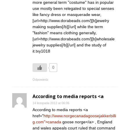
more general term "costume" has in popular
use mostly been relegated to special senses
like fancy dress or masquerade wear,
[url=http://www.dorabeads.com/][b]jewelry
making supplies[/b][/url] while the term
"fashion" means clothing generally,
[url=http://www.dorabeads.com/][b]wholesale
jewelry supplies[/b][/url] and the study of
it.txy1018
0
Odpowiedz
According to media reports <a
14 listopada 2012 at 06:06
According to media reports <a
href="
http://www.norgecanadagoosejakkerbilli
g.com">canada
goose norge</a> , England
and wales appeals court ruled that command