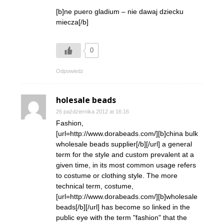
[b]ne puero gladium – nie dawaj dziecku
miecza[/b]
0
Odpowiedz
holesale beads
26 października 2012 at 16:16
Fashion,
[url=http://www.dorabeads.com/][b]china bulk
wholesale beads supplier[/b][/url] a general
term for the style and custom prevalent at a
given time, in its most common usage refers
to costume or clothing style. The more
technical term, costume,
[url=http://www.dorabeads.com/][b]wholesale
beads[/b][/url] has become so linked in the
public eye with the term "fashion" that the