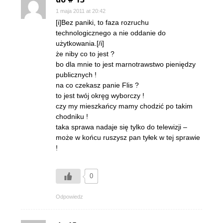
1 maja 2011 at 20:42
[i]Bez paniki, to faza rozruchu
technologicznego a nie oddanie do
użytkowania.[/i]
że niby co to jest ?
bo dla mnie to jest marnotrawstwo pieniędzy
publicznych !
na co czekasz panie Flis ?
to jest twój okręg wyborczy !
czy my mieszkańcy mamy chodzić po takim
chodniku !
taka sprawa nadaje się tylko do telewizji –
może w końcu ruszysz pan tyłek w tej sprawie
!
0
Odpowiedz