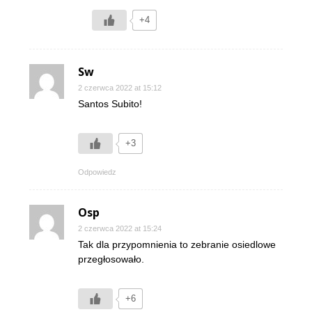
+4
Sw
2 czerwca 2022 at 15:12
Santos Subito!
+3
Odpowiedz
Osp
2 czerwca 2022 at 15:24
Tak dla przypomnienia to zebranie osiedlowe
przegłosowało.
+6