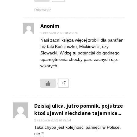
Odpowiedz
Anonim
2 czerwca 2022 at 23:59
Nasi zacni księża więcej zrobili dla parafian
niż taki Kościuszko, Mickiewicz, czy
Słowacki. Widzę tu potencjał do godnego
upamiętnienia choćby paru zacnych ś.p.
wikarych.
+7
Dzisiaj ulica, jutro pomnik, pojutrze
ktoś ujawni niechciane tajemnice...
2 czerwca 2022 at 22:54
Taka chyba jest kolejność 'pamięci’ w Polsce,
nie ?