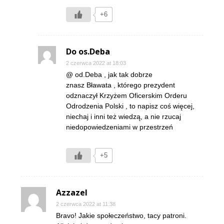
+6
Do os.Deba
2 czerwca 2022 at 18:03
@ od.Deba , jak tak dobrze
znasz Bławata , którego prezydent
odznaczył Krzyżem Oficerskim Orderu
Odrodzenia Polski , to napisz coś więcej,
niechaj i inni też wiedzą, a nie rzucaj
niedopowiedzeniami w przestrzeń
+5
Azzazel
2 czerwca 2022 at 11:38
Bravo! Jakie społeczeństwo, tacy patroni.