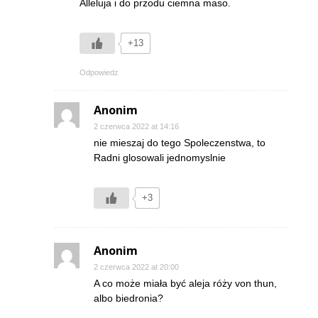
Alleluja i do przodu ciemna maso.
+13
Odpowiedz
Anonim
2 czerwca 2022 at 14:16
nie mieszaj do tego Spoleczenstwa, to
Radni glosowali jednomyslnie
+3
Anonim
2 czerwca 2022 at 20:00
A co może miała być aleja róży von thun,
albo biedronia?