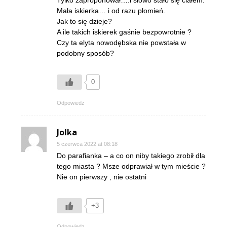
Mała iskierka… i od razu płomień.
Jak to się dzieje?
A ile takich iskierek gaśnie bezpowrotnie ?
Czy ta elyta nowodębska nie powstała w
podobny sposób?
0
Odpowiedz
Jolka
5 czerwca 2022 at 08:18
Do parafianka – a co on niby takiego zrobił dla
tego miasta ? Msze odprawiał w tym mieście ?
Nie on pierwszy , nie ostatni
+3
Odpowiedz