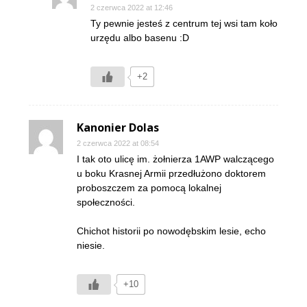
2 czerwca 2022 at 12:46
Ty pewnie jesteś z centrum tej wsi tam koło
urzędu albo basenu :D
+2
Kanonier Dolas
2 czerwca 2022 at 08:54
I tak oto ulicę im. żołnierza 1AWP walczącego
u boku Krasnej Armii przedłużono doktorem
proboszczem za pomocą lokalnej
społeczności.
Chichot historii po nowodębskim lesie, echo
niesie.
+10