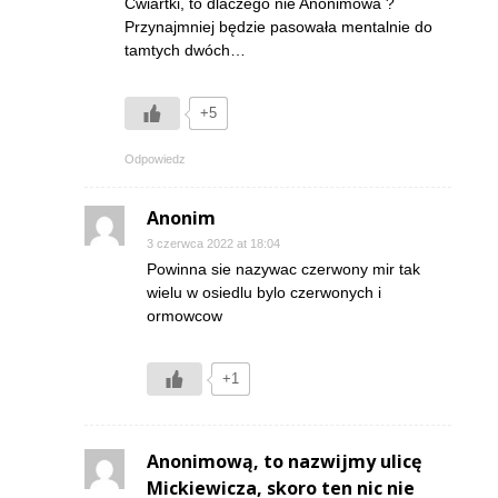
Ćwiartki, to dlaczego nie Anonimowa ?
Przynajmniej będzie pasowała mentalnie do
tamtych dwóch…
+5
Odpowiedz
Anonim
3 czerwca 2022 at 18:04
Powinna sie nazywac czerwony mir tak
wielu w osiedlu bylo czerwonych i
ormowcow
+1
Anonimową, to nazwijmy ulicę
Mickiewicza, skoro ten nic nie