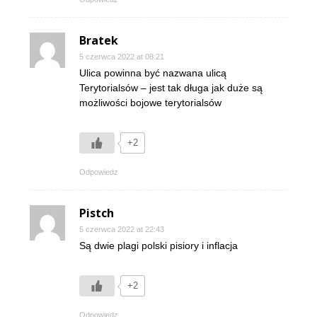
Bratek
5 czerwca 2022 at 08:21
Ulica powinna być nazwana ulicą
Terytorialsów – jest tak długa jak duże są
możliwości bojowe terytorialsów
+2
Odpowiedz
Pistch
5 czerwca 2022 at 22:43
Są dwie plagi polski pisiory i inflacja
+2
Odpowiedz