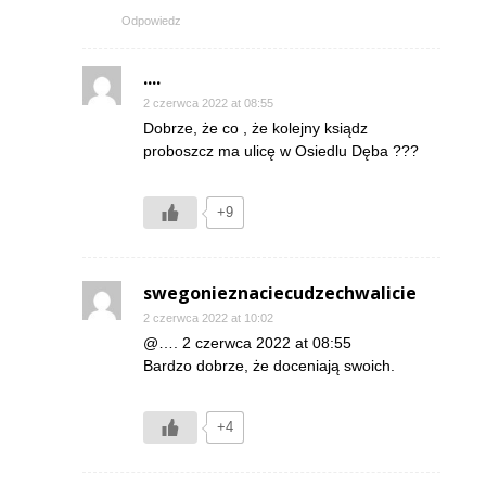
Odpowiedz
....
2 czerwca 2022 at 08:55
Dobrze, że co , że kolejny ksiądz
proboszcz ma ulicę w Osiedlu Dęba ???
+9
swegonieznaciecudzechwalicie
2 czerwca 2022 at 10:02
@…. 2 czerwca 2022 at 08:55
Bardzo dobrze, że doceniają swoich.
+4