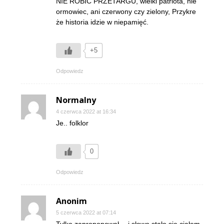
NIE ROBIĆ PRZETARGU, wielki patriota, nie
ormowiec, ani czerwony czy zielony, Przykre
że historia idzie w niepamięć.
+5
Odpowiedz
Normalny
4 czerwca 2022 at 16:34
Je.. folklor
0
Odpowiedz
Anonim
5 czerwca 2022 at 07:14
Tylko zaproponował….i słowo stało się ciałem.