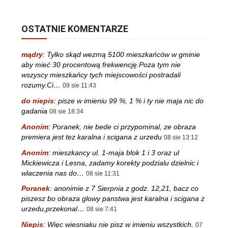
OSTATNIE KOMENTARZE
mądry
:
Tylko skąd wezmą 5100 mieszkańców w gminie
aby mieć 30 procentową frekwencję.Poza tym nie
wszyscy mieszkańcy tych miejscowości postradali
rozumy.Ci…
09 sie 11:43
do niepis
:
pisze w imieniu 99 %, 1 % i ty nie maja nic do
gadania
08 sie 18:34
Anonim
:
Poranek, nie bede ci przypominal, ze obraza
premiera jest tez karalna i scigana z urzedu
08 sie 13:12
Anonim
:
mieszkancy ul. 1-maja blok 1 i 3 oraz ul
Mickiewicza i Lesna, zadamy korekty podzialu dzielnic i
wlaczenia nas do…
08 sie 11:31
Poranek
:
anonimie z 7 Sierpnia z godz. 12,21, bacz co
piszesz bo obraza glowy panstwa jest karalna i scigana z
urzedu,przekonal…
08 sie 7:41
Niepis
:
Więc wiesniaku nie pisz w imieniu wszystkich.
07