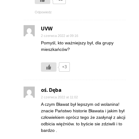
Odpowiedz
UVW
2 czerwca 2022 at 09:16
Pomyśl, kto ważniejszy był, dla grupy
mieszkańców?
+3
oś. Dęba
2 czerwca 2022 at 11:02
A czym Bławat był lepszym od wolanina!
znacie Państwo historie Bławata i jakim był
człowiekiem oprócz tego że zasłynął z akcji
odbicia więźniów. to byście sie zdziwili i to
bardzo .