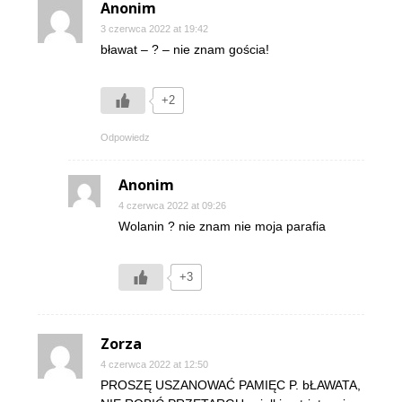
Anonim
3 czerwca 2022 at 19:42
bławat – ? – nie znam gościa!
+2
Odpowiedz
Anonim
4 czerwca 2022 at 09:26
Wolanin ? nie znam nie moja parafia
+3
Zorza
4 czerwca 2022 at 12:50
PROSZĘ USZANOWAĆ PAMIĘC P. bŁAWATA,