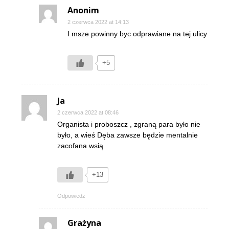
Anonim
2 czerwca 2022 at 14:13
I msze powinny byc odprawiane na tej ulicy
+5
Ja
2 czerwca 2022 at 08:46
Organista i proboszcz , zgraną para było nie
było, a wieś Dęba zawsze będzie mentalnie
zacofana wsią
+13
Odpowiedz
Grażyna