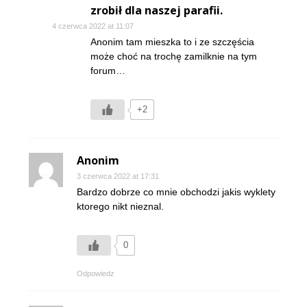
zrobił dla naszej parafii.
4 czerwca 2022 at 11:07
Anonim tam mieszka to i ze szczęścia
może choć na trochę zamilknie na tym
forum…
+2
Anonim
3 czerwca 2022 at 17:31
Bardzo dobrze co mnie obchodzi jakis wyklety
ktorego nikt nieznal.
0
Odpowiedz