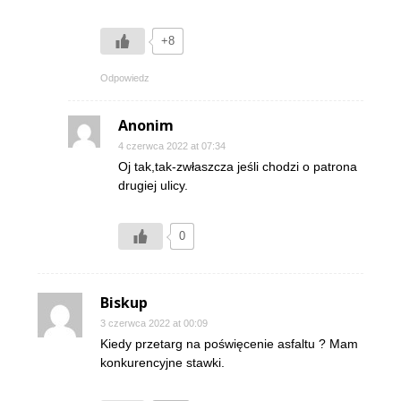
+8
Odpowiedz
Anonim
4 czerwca 2022 at 07:34
Oj tak,tak-zwłaszcza jeśli chodzi o patrona
drugiej ulicy.
0
Biskup
3 czerwca 2022 at 00:09
Kiedy przetarg na poświęcenie asfaltu ? Mam
konkurencyjne stawki.