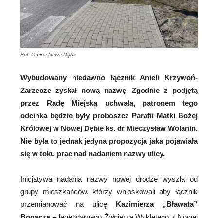
Fot: Gmina Nowa Dęba
Wybudowany niedawno łącznik Anieli Krzywoń-
Zarzecze zyskał nową nazwę. Zgodnie z podjętą
przez Radę Miejską uchwałą, patronem tego
odcinka będzie były proboszcz Parafii Matki Bożej
Królowej w Nowej Dębie ks. dr Mieczysław Wolanin.
Nie była to jednak jedyna propozycja jaka pojawiała
się w toku prac nad nadaniem nazwy ulicy.
Inicjatywa nadania nazwy nowej drodze wyszła od
grupy mieszkańców, którzy wnioskowali aby łącznik
przemianować na ulicę
Kazimierza „Bławata”
Bogacza
– legendarnego Żołnierza Wyklętego z Nowej