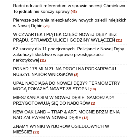
Radni odrzucili referendum w sprawie secesji Chmielowa.
To jednak nie kończy sprawy
(43)
Pierwsze zebrania mieszkańców nowych osiedli miejskich
w Nowej Dębie
(23)
W CZWARTEK I PIĄTEK CZĘŚĆ NOWEJ DĘBY BEZ
PRĄDU. SPRAWDŹ ULICE I GODZINY WYŁĄCZEŃ
(21)
62 zarzuty dla 11 podejrzanych. Policjanci z Nowej Dęby
zakończyli śledztwo w sprawie przestępczości
narkotykowej
(11)
PONAD 178 MLN ZŁ NA DROGI NA PODKARPACIU.
RUSZYŁ NABÓR WNIOSKÓW
(8)
UPAŁ NADCIĄGA DO NOWEJ DĘBY? TERMOMETRY
MOGĄ POKAZAĆ NAWET 38 STOPNI
(10)
MIESZKANIA SIM W NOWEJ DĘBIE. SAMORZĄDY
PRZYGOTOWUJĄ SIĘ DO NABORÓW
(1)
NEW OAK LAND – TRAP & ART. MOCNE BRZMIENIA
NAD ZALEWEM W NOWEJ DĘBIE
(12)
ZNAMY WYNIKI WYBORÓW OSIEDLOWYCH W
MIEŚCIE!
(21)