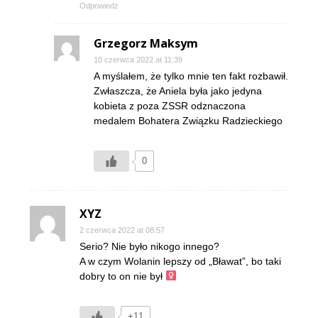
Odpowiedz
Grzegorz Maksym
10 czerwca 2022 at 11:39
A myślałem, że tylko mnie ten fakt rozbawił.
Zwłaszcza, że Aniela była jako jedyna
kobieta z poza ZSSR odznaczona
medalem Bohatera Związku Radzieckiego
0
XYZ
2 czerwca 2022 at 08:57
Serio? Nie było nikogo innego?
A w czym Wolanin lepszy od „Bławat”, bo taki
dobry to on nie był ‍
+11