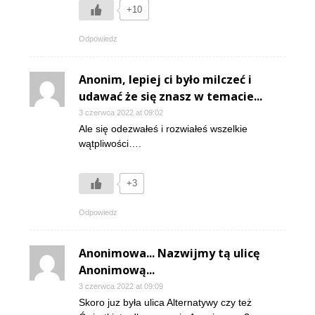
+10
Odpowiedz
Anonim, lepiej ci było milczeć i
udawać że się znasz w temacie...
3 czerwca 2022 at 09:02
Ale się odezwałeś i rozwiałeś wszelkie
wątpliwości….
+3
Odpowiedz
Anonimowa... Nazwijmy tą ulicę
Anonimową...
3 czerwca 2022 at 09:09
Skoro juz była ulica Alternatywy czy też