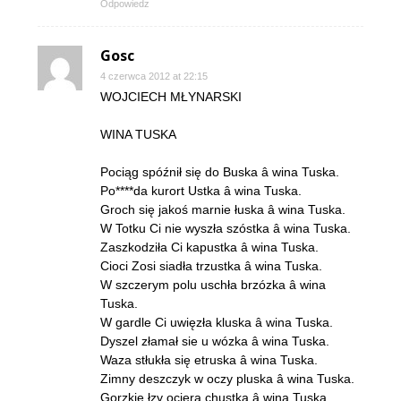
Odpowiedz
Gosc
4 czerwca 2012 at 22:15
WOJCIECH MŁYNARSKI
WINA TUSKA
Pociąg spóźnił się do Buska â wina Tuska.
Po****da kurort Ustka â wina Tuska.
Groch się jakoś marnie łuska â wina Tuska.
W Totku Ci nie wyszła szóstka â wina Tuska.
Zaszkodziła Ci kapustka â wina Tuska.
Cioci Zosi siadła trzustka â wina Tuska.
W szczerym polu uschła brzózka â wina
Tuska.
W gardle Ci uwięzła kluska â wina Tuska.
Dyszel złamał sie u wózka â wina Tuska.
Waza stłukła się etruska â wina Tuska.
Zimny deszczyk w oczy pluska â wina Tuska.
Gorzkie łzy ociera chustka â wina Tuska.