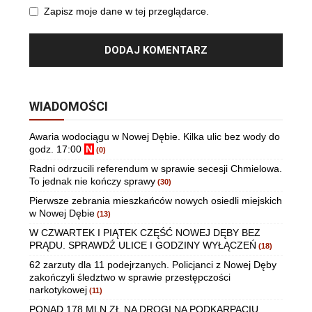
Zapisz moje dane w tej przeglądarce.
WIADOMOŚCI
Awaria wodociągu w Nowej Dębie. Kilka ulic bez wody do
godz. 17:00
N
(0)
Radni odrzucili referendum w sprawie secesji Chmielowa.
To jednak nie kończy sprawy
(30)
Pierwsze zebrania mieszkańców nowych osiedli miejskich
w Nowej Dębie
(13)
W CZWARTEK I PIĄTEK CZĘŚĆ NOWEJ DĘBY BEZ
PRĄDU. SPRAWDŹ ULICE I GODZINY WYŁĄCZEŃ
(18)
62 zarzuty dla 11 podejrzanych. Policjanci z Nowej Dęby
zakończyli śledztwo w sprawie przestępczości
narkotykowej
(11)
PONAD 178 MLN ZŁ NA DROGI NA PODKARPACIU.