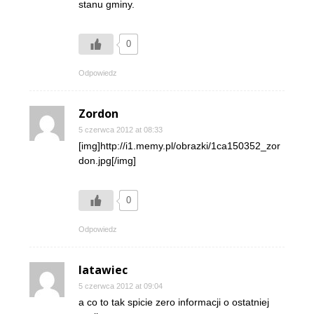
stanu gminy.
0
Odpowiedz
Zordon
5 czerwca 2012 at 08:33
[img]http://i1.memy.pl/obrazki/1ca150352_zor
don.jpg[/img]
0
Odpowiedz
latawiec
5 czerwca 2012 at 09:04
a co to tak spicie zero informacji o ostatniej