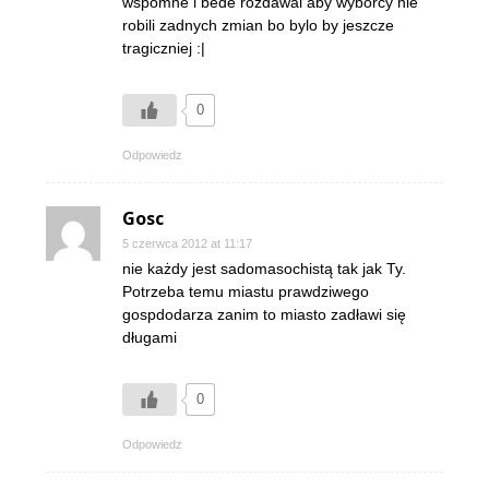
wspomne i bede rozdawal aby wyborcy nie
robili zadnych zmian bo bylo by jeszcze
tragiczniej :|
0
Odpowiedz
Gosc
5 czerwca 2012 at 11:17
nie każdy jest sadomasochistą tak jak Ty.
Potrzeba temu miastu prawdziwego
gospdodarza zanim to miasto zadławi się
długami
0
Odpowiedz