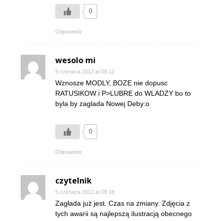
0
Odpowiedz
wesolo mi
5 czerwca 2012 at 08:12
Wznosze MODLY, BOZE nie dopusc
RATUSIKOW i P>LUBRE do WLADZY bo to
byla by zaglada Nowej Deby:o
0
Odpowiedz
czytelnik
5 czerwca 2012 at 08:28
Zagłada już jest. Czas na zmiany. Zdjęcia z
tych awarii są najlepszą ilustracją obecnego