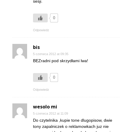
sesji.
0
Odpowiedz
bis
5 czerwca 2012 at 09:35
BEZradni pod skrzydłami lwa!
0
Odpowiedz
wesolo mi
5 czerwca 2012 at 11:09
Do czytelnika ,kupie tone dlugopisow, dwie
tony zapalniczek o reklamowkach juz nie