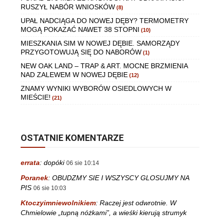
RUSZYŁ NABÓR WNIOSKÓW
(8)
UPAŁ NADCIĄGA DO NOWEJ DĘBY? TERMOMETRY
MOGĄ POKAZAĆ NAWET 38 STOPNI
(10)
MIESZKANIA SIM W NOWEJ DĘBIE. SAMORZĄDY
PRZYGOTOWUJĄ SIĘ DO NABORÓW
(1)
NEW OAK LAND – TRAP & ART. MOCNE BRZMIENIA
NAD ZALEWEM W NOWEJ DĘBIE
(12)
ZNAMY WYNIKI WYBORÓW OSIEDLOWYCH W
MIEŚCIE!
(21)
OSTATNIE KOMENTARZE
errata
:
dopóki
06 sie 10:14
Poranek
:
OBUDZMY SIE I WSZYSCY GLOSUJMY NA
PIS
06 sie 10:03
Ktoczyimniewolnikiem
:
Raczej jest odwrotnie. W
Chmielowie „tupną nóżkami”, a wieśki kierują strumyk