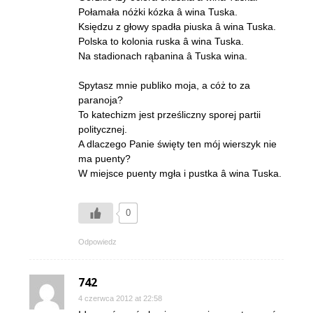
Połamała nóżki kózka â wina Tuska.
Księdzu z głowy spadła piuska â wina Tuska.
Polska to kolonia ruska â wina Tuska.
Na stadionach rąbanina â Tuska wina.
Spytasz mnie publiko moja, a cóż to za
paranoja?
To katechizm jest prześliczny sporej partii
politycznej.
A dlaczego Panie święty ten mój wierszyk nie
ma puenty?
W miejsce puenty mgła i pustka â wina Tuska.
0
Odpowiedz
742
4 czerwca 2012 at 22:58