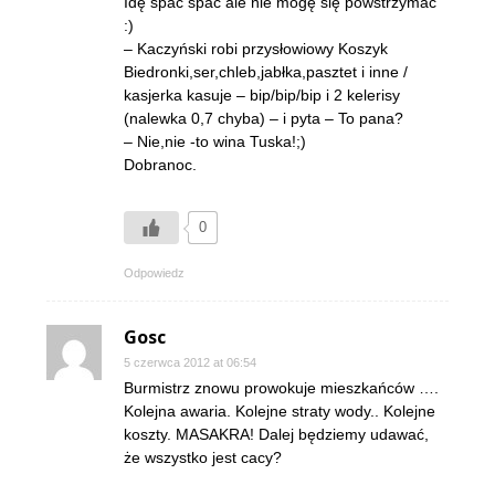
Idę spać spać ale nie mogę się powstrzymać
:)
– Kaczyński robi przysłowiowy Koszyk
Biedronki,ser,chleb,jabłka,pasztet i inne /
kasjerka kasuje – bip/bip/bip i 2 kelerisy
(nalewka 0,7 chyba) – i pyta – To pana?
– Nie,nie -to wina Tuska!;)
Dobranoc.
0
Odpowiedz
Gosc
5 czerwca 2012 at 06:54
Burmistrz znowu prowokuje mieszkańców ….
Kolejna awaria. Kolejne straty wody.. Kolejne
koszty. MASAKRA! Dalej będziemy udawać,
że wszystko jest cacy?