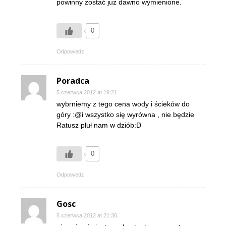
powinny zostać już dawno wymienione.
0
Odpowiedz
Poradca
5 czerwca 2012 at 19:21
wybrniemy z tego cena wody i ścieków do
góry :@i wszystko się wyrówna , nie będzie
Ratusz pluł nam w dziób:D
0
Odpowiedz
Gosc
5 czerwca 2012 at 21:30