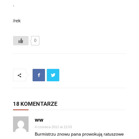
.
/rek
0
18 KOMENTARZE
ww
4 czerwca 2012 at 22:03
Burmistrzu znowu pana prowokują ratuszowe