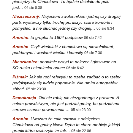
pieniędzy do Chmielowa. To będzie działało do puki
jest…
06 sie 8:38
Niezrzeszony
:
Niejestem zwolennikiem jednej czy drogiej
parti, wystarczy tylko trochę poruszyć szare komórki i
pomyśleć, a nie słuchać jednej czy drogiej…
06 sie 8:34
Anonim
:
ta grupka to 1604 podpisow
06 sie 7:42
Anonim
:
Czyli wieśniaki z chmielowa są niewolnikami,
poddanymi i waslami wieśka i komsity
06 sie 7:30
Mieszkaniec
:
anonimie wstyd to nalezec i glosowac na
KO ruska i niemiecka onuce
06 sie 6:42
Piżmak
:
Jak się robi referędu to trzeba zadbać o to rzeby
podpisywały się ludzie poprawnie. Nie umita autografów
zbirać.
05 sie 23:30
Demokracja
:
Oni nie robią nic niezgodnego z prawem. A
celem prawdziwym, nie jest podział gminy, bo podział ma
zerowe szanse powodzenia.…
05 sie 23:00
Anonim
:
Uważam że cała sprawa z odcięciem
Chmielowa od gminy Nowa Dęba to chore ambicje jakiejś
grupki która uwierzyła że tak…
05 sie 22:06