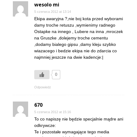
wesolo mi
5 czerwca 2012 at 13:14
Ekipa awaryjna ?,nie boj kota przed wyborami
damy troche retuszu ,wymienimy radnego
Ostapke na innego , Lubere na inna ,mroczek
na Gruszke ,dolejemy troche cementu
,dodamy bialego gipsu ,damy kleju szybko
wiazacego i bedzie ekipa nie do zdarcia co
najmniej jeszcze na dwie kadencje:|
0
Odpowiedz
670
5 czerwca 2012 at 15:16
To co napiszę nie będzie specjalnie mądre ani
odkrywcze:
Te i pozostałe wymagające tego media