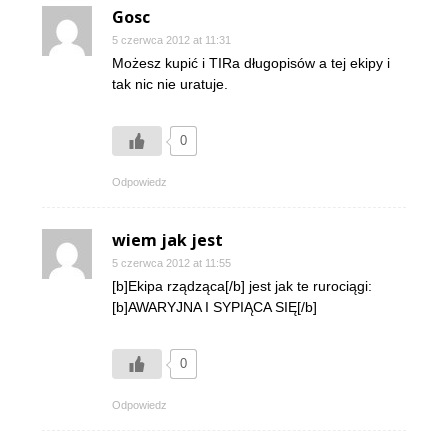
Gosc
5 czerwca 2012 at 11:31
Możesz kupić i TIRa długopisów a tej ekipy i
tak nic nie uratuje.
0
Odpowiedz
wiem jak jest
5 czerwca 2012 at 11:55
[b]Ekipa rządząca[/b] jest jak te rurociągi:
[b]AWARYJNA I SYPIĄCA SIĘ[/b]
0
Odpowiedz