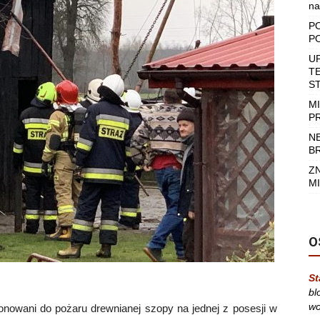
na
P
P
U
T
S
M
P
N
B
Z
MI
O
St
bl
wo
onowani do pożaru drewnianej szopy na jednej z posesji w