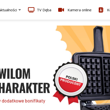
ktualności
TV Dęba
Kamera online
K