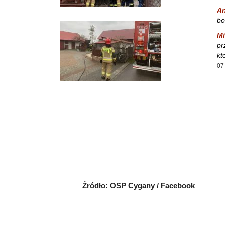
A
bo
Mi
pr
kt
07
Źródło: OSP Cygany / Facebook