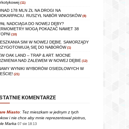
rkotykowej
(11)
ONAD 178 MLN ZŁ NA DROGI NA
ODKARPACIU. RUSZYŁ NABÓR WNIOSKÓW
(8)
PAŁ NADCIĄGA DO NOWEJ DĘBY?
ERMOMETRY MOGĄ POKAZAĆ NAWET 38
TOPNI
(10)
IESZKANIA SIM W NOWEJ DĘBIE. SAMORZĄDY
RZYGOTOWUJĄ SIĘ DO NABORÓW
(1)
EW OAK LAND – TRAP & ART. MOCNE
RZMIENIA NAD ZALEWEM W NOWEJ DĘBIE
(12)
NAMY WYNIKI WYBORÓW OSIEDLOWYCH W
EŚCIE!
(21)
STATNIE KOMENTARZE
are Miasto
:
Tez mieszkam w jednym z tych
okow i nie chce aby mnie reprezentowal piotrus,
le Marka
07 sie 18:13