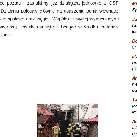
ce pożaru , zastaliśmy już działającą jednostkę z OSP
Mi
Zy
Działania polegały głównie na ugaszeniu ognia wewnątrz
ewno opałowe oraz węgiel. Wspólnie z wyżej wymienionymi
Ju
De
nstrukcji zostały usunięte a będące w środku materiały
lu
elane.
Do
07
e
ra
pi
A
ni
pa
1-
je
im
A
al
mu