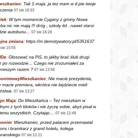
eszkaniec
:
Tak 1-maja, ja tez mam w d.pie twoje
czenia
07 sie 16:33
lek
:
W tym momencie Cygany z gminy Nowa
ba nic nie mają !!! dróg , szkoły itd ..nawet starsi
dzie autobusu…
07 sie 16:28
jna zmiana
:
https://m.demotywatory.pl/5351637
 sie 15:55
NDe
:
Głosować na PiS, to jakby brać ślub drugi
z po rozwodzie… Czego nie zrozumiałeś za
erwszym razem ?
07 sie 13:56
nonimowyMieszkaniec
:
Nie macie prezydenta,
e macie premiera, wkrótce nie będziecie mieli
ństwa.
07 sie 13:27
go Maja
:
Do Mieszkańca – Też mieszkam w
dnym z tych bloków i nie życzę sobie, abyś pisał w
ieniu wszystkich. Czytając…
07 sie 12:49
nonim
:
Mieszkaniec, przed palacem przemawial
fons i bramkarz z grand hotelu, kolega
ranskiego
07 sie 12:21