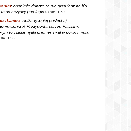
nonim
:
anonimie dobrze ze nie glosujesz na Ko
 to sa aszyscy patologia
07 sie 11:50
eszkaniec
:
Helka ty lepiej posluchaj
zemowienia P. Prezydenta sprzed Palacu w
orym to czasie nijaki premier sikal w portki i mdlal
 sie 11:05