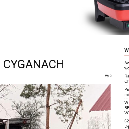
W
W CYGANACH
Aw
wo
0
Ra
Ch
Pi
mi
W
B
W
62
Dę