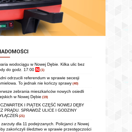
IADOMOŚCI
aria wodociągu w Nowej Dębie. Kilka ulic bez
dy do godz. 17:00
N
(1)
dni odrzucili referendum w sprawie secesji
mielowa. To jednak nie kończy sprawy
(40)
erwsze zebrania mieszkańców nowych osiedli
ejskich w Nowej Dębie
(19)
 CZWARTEK I PIĄTEK CZĘŚĆ NOWEJ DĘBY
EZ PRĄDU. SPRAWDŹ ULICE I GODZINY
YŁĄCZEŃ
(21)
 zarzuty dla 11 podejrzanych. Policjanci z Nowej
by zakończyli śledztwo w sprawie przestępczości