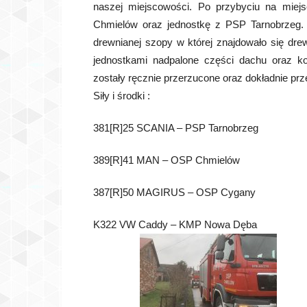
naszej miejscowości. Po przybyciu na miejs
Chmielów oraz jednostkę z PSP Tarnobrzeg. 
drewnianej szopy w której znajdowało się dr
jednostkami nadpalone części dachu oraz ko
zostały ręcznie przerzucone oraz dokładnie prz
Siły i środki :
381[R]25 SCANIA – PSP Tarnobrzeg
389[R]41 MAN – OSP Chmielów
387[R]50 MAGIRUS – OSP Cygany
K322 VW Caddy – KMP Nowa Dęba