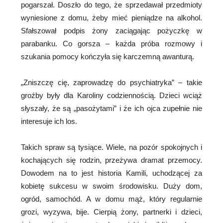
pogarszał. Doszło do tego, że sprzedawał przedmioty
wyniesione z domu, żeby mieć pieniądze na alkohol.
Sfałszował podpis żony zaciągając pożyczkę w
parabanku. Co gorsza – każda próba rozmowy i
szukania pomocy kończyła się karczemną awanturą.
„Zniszczę cię, zaprowadzę do psychiatryka” – takie
groźby były dla Karoliny codziennością. Dzieci wciąż
słyszały, że są „pasożytami” i że ich ojca zupełnie nie
interesuje ich los.
Takich spraw są tysiące. Wiele, na pozór spokojnych i
kochających się rodzin, przeżywa dramat przemocy.
Dowodem na to jest historia Kamili, uchodzącej za
kobietę sukcesu w swoim środowisku. Duży dom,
ogród, samochód. A w domu mąż, który regularnie
grozi, wyzywa, bije. Cierpią żony, partnerki i dzieci,