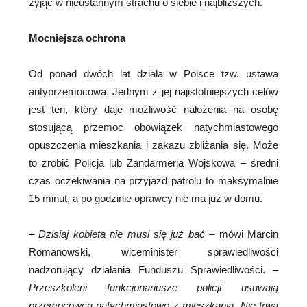
żyjąc w nieustannym strachu o siebie i najbliższych.
Mocniejsza ochrona
Od ponad dwóch lat działa w Polsce tzw. ustawa
antyprzemocowa. Jednym z jej najistotniejszych celów
jest ten, który daje możliwość nałożenia na osobę
stosującą przemoc obowiązek natychmiastowego
opuszczenia mieszkania i zakazu zbliżania się. Może
to zrobić Policja lub Żandarmeria Wojskowa – średni
czas oczekiwania na przyjazd patrolu to maksymalnie
15 minut, a po godzinie oprawcy nie ma już w domu.
–
Dzisiaj kobieta nie musi się już bać
– mówi Marcin
Romanowski, wiceminister sprawiedliwości
nadzorujący działania Funduszu Sprawiedliwości. –
Przeszkoleni funkcjonariusze policji usuwają
przemocowca natychmiastowo z mieszkania. Nie trwa