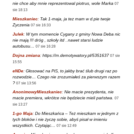
nie chce aby mnie reprezentowal piotrus, wole Marka
07
sie 18:13
Mieszkaniec
:
Tak 1-maja, ja tez mam w d.pie twoje
Zyczenia
07 sie 16:33
Julek
:
W tym momencie Cygany z gminy Nowa Deba nic
nie mają !!! dróg , szkoły itd ..nawet starsi ludzie
autobusu…
07 sie 16:28
Dojna zmiana
:
https://m.demotywatory.pl/5351637
07 sie
15:55
eNDe
:
Głosować na PiS, to jakby brać ślub drugi raz po
rozwodzie… Czego nie zrozumiałeś za pierwszym razem
?
07 sie 13:56
AnonimowyMieszkaniec
:
Nie macie prezydenta, nie
macie premiera, wkrótce nie będziecie mieli państwa.
07
sie 13:27
1-go Maja
:
Do Mieszkańca – Też mieszkam w jednym z
tych bloków i nie życzę sobie, abyś pisał w imieniu
wszystkich. Czytając…
07 sie 12:49