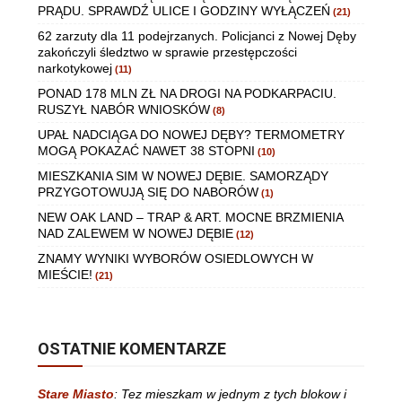
PRĄDU. SPRAWDŹ ULICE I GODZINY WYŁĄCZEŃ
(21)
62 zarzuty dla 11 podejrzanych. Policjanci z Nowej Dęby
zakończyli śledztwo w sprawie przestępczości
narkotykowej
(11)
PONAD 178 MLN ZŁ NA DROGI NA PODKARPACIU.
RUSZYŁ NABÓR WNIOSKÓW
(8)
UPAŁ NADCIĄGA DO NOWEJ DĘBY? TERMOMETRY
MOGĄ POKAZAĆ NAWET 38 STOPNI
(10)
MIESZKANIA SIM W NOWEJ DĘBIE. SAMORZĄDY
PRZYGOTOWUJĄ SIĘ DO NABORÓW
(1)
NEW OAK LAND – TRAP & ART. MOCNE BRZMIENIA
NAD ZALEWEM W NOWEJ DĘBIE
(12)
ZNAMY WYNIKI WYBORÓW OSIEDLOWYCH W
MIEŚCIE!
(21)
OSTATNIE KOMENTARZE
Stare Miasto
:
Tez mieszkam w jednym z tych blokow i