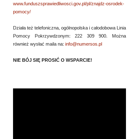
www.funduszsprawiedliwosci.gov.pl/pl/znajdz-osrodek-
pomocy/
Działa też telefoniczna, ogólnopolska i całodobowa Linia
Pomocy Pokrzywdzonym: 222 309 900. Można
również wysłać maila na:
info@numersos.pl
NIE BÓJ SIĘ PROSIĆ O WSPARCIE!