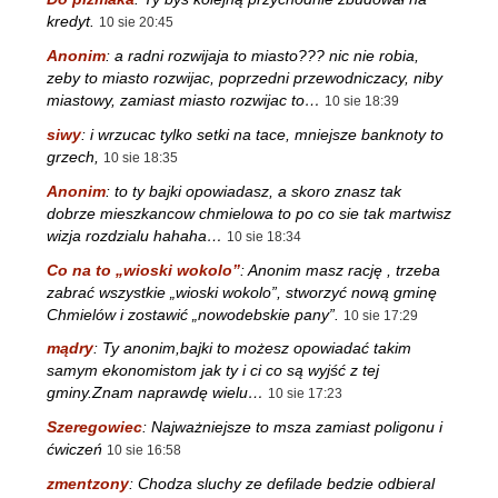
kredyt.
10 sie 20:45
Anonim
:
a radni rozwijaja to miasto??? nic nie robia,
zeby to miasto rozwijac, poprzedni przewodniczacy, niby
miastowy, zamiast miasto rozwijac to…
10 sie 18:39
siwy
:
i wrzucac tylko setki na tace, mniejsze banknoty to
grzech,
10 sie 18:35
Anonim
:
to ty bajki opowiadasz, a skoro znasz tak
dobrze mieszkancow chmielowa to po co sie tak martwisz
wizja rozdzialu hahaha…
10 sie 18:34
Co na to „wioski wokolo”
:
Anonim masz rację , trzeba
zabrać wszystkie „wioski wokolo”, stworzyć nową gminę
Chmielów i zostawić „nowodebskie pany”.
10 sie 17:29
mądry
:
Ty anonim,bajki to możesz opowiadać takim
samym ekonomistom jak ty i ci co są wyjść z tej
gminy.Znam naprawdę wielu…
10 sie 17:23
Szeregowiec
:
Najważniejsze to msza zamiast poligonu i
ćwiczeń
10 sie 16:58
zmentzony
:
Chodza sluchy ze defilade bedzie odbieral