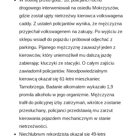
drogowego interweniowali na osiedlu Mokrzyszów,
gdzie został ujęty nietrzeźwy kierowca volkswagena
caddy. Z ustaleń policjantów wynika, że mężczyzna
przyjechał volkswagenem na zakupy. Po wyjściu ze
sklepu wsiadł do pojazdu i próbował odjechać z
parkingu. Pijanego mężczyznę zauważył jeden z
kierowców, który uniemożliwił mu dalszą jazdę
zabierając kluczyki ze stacyjki. O całym zajściu
zawiadomił policjantów. Nieodpowiedzialnym
kierowcą okazał się 61-letni mieszkaniec
Tarnobrzega. Badanie alkomatem wykazało 1,9
promila alkoholu w jego organizmie. Mężczyzna
trafił do policyjnej izby zatrzymań, wkrótce zostanie
przesłuchany, policjanci przedstawią mu zarzut
kierowania pojazdem mechanicznym w stanie
nietrzeźwości.
Niechlubnym rekordzistą okazał się 49-letni