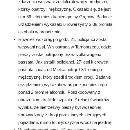
zdarzenia wezwani zostali ratownicy medyczni,
którzy opatrzyli mężczyznę. Okazało się, że jest
nim 66-letni mieszkaniec gminy Grębów. Badanie
urządzeniem wykazało u rowerzysty 2,38 promila
alkoholu w organizmie.
Również wczoraj, po godz. 21, policjanci zostali
wezwani na ul. Wisłostrada w Tarnobrzegu, gdzie
pieszy został potrącony przez volkswagena
passata. Jak ustalili policjanci, 27-letni kierowca
passata, jadąc od Mielca potrącił 34-letniego
mężczyznę, który szedł środkiem drogi. Badanie
urządzeniem wykazało w organizmie pieszego
ponad 2 promile alkoholu. Poszkodowany z
obrażeniami trafił do szpitala. Z relacji świadków
wynika, że nietrzeźwy pieszy był wcześniej
sprowadzany z drogi przez innych kierujących
pojazdami, mimo to mężczyzna wrócił na jezdnię.
W sobotę przed godz. 18, policjanci ruchu