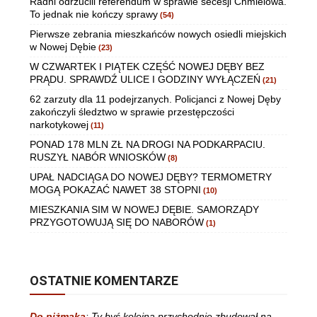
Radni odrzucili referendum w sprawie secesji Chmielowa.
To jednak nie kończy sprawy
(54)
Pierwsze zebrania mieszkańców nowych osiedli miejskich
w Nowej Dębie
(23)
W CZWARTEK I PIĄTEK CZĘŚĆ NOWEJ DĘBY BEZ
PRĄDU. SPRAWDŹ ULICE I GODZINY WYŁĄCZEŃ
(21)
62 zarzuty dla 11 podejrzanych. Policjanci z Nowej Dęby
zakończyli śledztwo w sprawie przestępczości
narkotykowej
(11)
PONAD 178 MLN ZŁ NA DROGI NA PODKARPACIU.
RUSZYŁ NABÓR WNIOSKÓW
(8)
UPAŁ NADCIĄGA DO NOWEJ DĘBY? TERMOMETRY
MOGĄ POKAZAĆ NAWET 38 STOPNI
(10)
MIESZKANIA SIM W NOWEJ DĘBIE. SAMORZĄDY
PRZYGOTOWUJĄ SIĘ DO NABORÓW
(1)
OSTATNIE KOMENTARZE
Do piżmaka
:
Ty byś kolejną przychodnie zbudował na