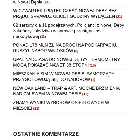
w Nowej Dębie
(14)
W CZWARTEK I PIĄTEK CZĘŚĆ NOWEJ DĘBY BEZ
PRĄDU. SPRAWDŹ ULICE I GODZINY WYŁĄCZEŃ
(21)
62 zarzuty dla 11 podejrzanych. Policjanci z Nowej Dęby
zakończyli śledztwo w sprawie przestępczości
narkotykowej
(11)
PONAD 178 MLN ZŁ NA DROGI NA PODKARPACIU.
RUSZYŁ NABÓR WNIOSKÓW
(8)
UPAŁ NADCIĄGA DO NOWEJ DĘBY? TERMOMETRY
MOGĄ POKAZAĆ NAWET 38 STOPNI
(10)
MIESZKANIA SIM W NOWEJ DĘBIE. SAMORZĄDY
PRZYGOTOWUJĄ SIĘ DO NABORÓW
(1)
NEW OAK LAND – TRAP & ART. MOCNE BRZMIENIA
NAD ZALEWEM W NOWEJ DĘBIE
(12)
ZNAMY WYNIKI WYBORÓW OSIEDLOWYCH W
MIEŚCIE!
(21)
OSTATNIE KOMENTARZE