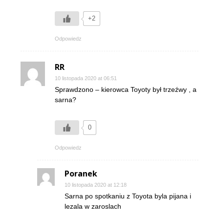
+2
Odpowiedz
RR
10 listopada 2020 at 06:51
Sprawdzono – kierowca Toyoty był trzeźwy , a
sarna?
0
Odpowiedz
Poranek
10 listopada 2020 at 12:18
Sarna po spotkaniu z Toyota byla pijana i
lezala w zaroslach