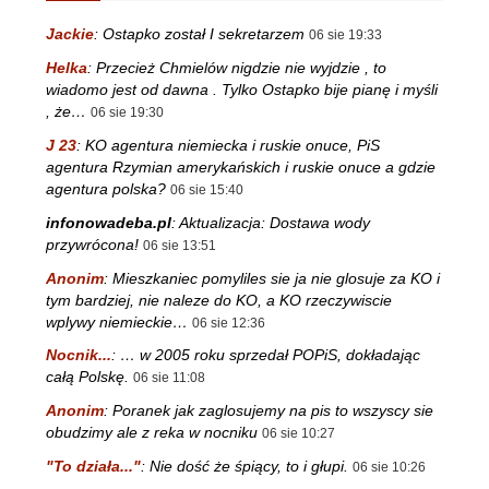
Jackie
:
Ostapko został I sekretarzem
06 sie 19:33
Helka
:
Przecież Chmielów nigdzie nie wyjdzie , to
wiadomo jest od dawna . Tylko Ostapko bije pianę i myśli
, że…
06 sie 19:30
J 23
:
KO agentura niemiecka i ruskie onuce, PiS
agentura Rzymian amerykańskich i ruskie onuce a gdzie
agentura polska?
06 sie 15:40
infonowadeba.pl
:
Aktualizacja: Dostawa wody
przywrócona!
06 sie 13:51
Anonim
:
Mieszkaniec pomyliles sie ja nie glosuje za KO i
tym bardziej, nie naleze do KO, a KO rzeczywiscie
wplywy niemieckie…
06 sie 12:36
Nocnik...
:
… w 2005 roku sprzedał POPiS, dokładając
całą Polskę.
06 sie 11:08
Anonim
:
Poranek jak zaglosujemy na pis to wszyscy sie
obudzimy ale z reka w nocniku
06 sie 10:27
"To działa..."
:
Nie dość że śpiący, to i głupi.
06 sie 10:26