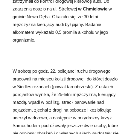
zatrzymali do kontroli drogowej kierowcę audi. Do
zdarzenia doszło na ul. Strefowej
w Chmielowie
w
gminie Nowa Dęba. Okazało się, że 30-letni
mężczyzna kierujący audi był pijany. Badanie
alkomatem wykazało 0,9 promila alkoholu w jego
organizmie.
W sobotę po godz. 22, policjanci ruchu drogowego
pracowali na miejscu kolizji drogowej, do której doszło
w Siedleszczanach (powiat tarnobrzeski). Z ustaleń
policjantów wynika, że 25-letni mężczyzna, kierujący
mazdą, wpadł w poślizg, stracił panowanie nad
pojazdem, zjechał z drogi na pobocze i koziołkując
uderzył w drzewo, a następnie w przydrożny krzyż.
Samochodem podróżowały jeszcze dwie osoby, które
nie odniosły obrażeń i o własnych siłach wydostały się