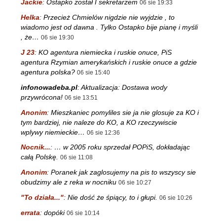
Jackie
:
Ostapko został I sekretarzem
06 sie 19:33
Helka
:
Przecież Chmielów nigdzie nie wyjdzie , to
wiadomo jest od dawna . Tylko Ostapko bije pianę i myśli
, że…
06 sie 19:30
J 23
:
KO agentura niemiecka i ruskie onuce, PiS
agentura Rzymian amerykańskich i ruskie onuce a gdzie
agentura polska?
06 sie 15:40
infonowadeba.pl
:
Aktualizacja: Dostawa wody
przywrócona!
06 sie 13:51
Anonim
:
Mieszkaniec pomyliles sie ja nie glosuje za KO i
tym bardziej, nie naleze do KO, a KO rzeczywiscie
wplywy niemieckie…
06 sie 12:36
Nocnik...
:
… w 2005 roku sprzedał POPiS, dokładając
całą Polskę.
06 sie 11:08
Anonim
:
Poranek jak zaglosujemy na pis to wszyscy sie
obudzimy ale z reka w nocniku
06 sie 10:27
"To działa..."
:
Nie dość że śpiący, to i głupi.
06 sie 10:26
errata
:
dopóki
06 sie 10:14