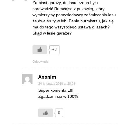
Zamiast garaży, do lasu trzeba było
sprowadzić Rumcajsa z pukawką, który
wymierzyłby pomysłodawcy zaśmiecania lasu
ze dwa śruty w łeb. Panie burmistrzu, jak się
ma do tego wszystkiego ustawa o lasach?
Skąd w lesie garaże?
+3
Odpowiedz
Anonim
24 listopada 2019 at 20:03
Super komentarz!!!
Zgadzam się w 100%
0