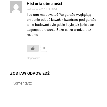
Historia obecności
24 listopada 2019 at 08:51
I co tam ma powstać ?te garaże wyglądają
okropnie oddać kawałek kwadratu pod garaże
a nie budować byle gdzie i byle jak jakiś plan
zagospodarowania Boże co za władza bez
rozumu
0
Odpowiedz
ZOSTAW ODPOWIEDŹ