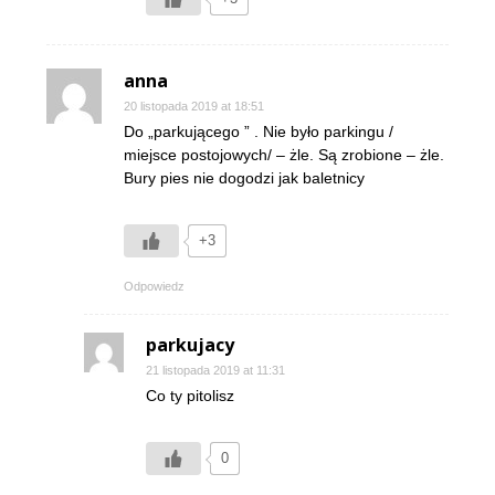
anna
20 listopada 2019 at 18:51
Do „parkującego ” . Nie było parkingu /
miejsce postojowych/ – żle. Są zrobione – żle.
Bury pies nie dogodzi jak baletnicy
+3
Odpowiedz
parkujacy
21 listopada 2019 at 11:31
Co ty pitolisz
0