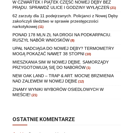
W CZWARTEK I PIĄTEK CZĘŚĆ NOWEJ DĘBY BEZ
PRĄDU. SPRAWDŹ ULICE I GODZINY WYŁĄCZEŃ
(21)
62 zarzuty dla 11 podejrzanych. Policjanci z Nowej Dęby
zakończyli śledztwo w sprawie przestępczości
narkotykowej
(11)
PONAD 178 MLN ZŁ NA DROGI NA PODKARPACIU.
RUSZYŁ NABÓR WNIOSKÓW
(8)
UPAŁ NADCIĄGA DO NOWEJ DĘBY? TERMOMETRY
MOGĄ POKAZAĆ NAWET 38 STOPNI
(10)
MIESZKANIA SIM W NOWEJ DĘBIE. SAMORZĄDY
PRZYGOTOWUJĄ SIĘ DO NABORÓW
(1)
NEW OAK LAND – TRAP & ART. MOCNE BRZMIENIA
NAD ZALEWEM W NOWEJ DĘBIE
(12)
ZNAMY WYNIKI WYBORÓW OSIEDLOWYCH W
MIEŚCIE!
(21)
OSTATNIE KOMENTARZE