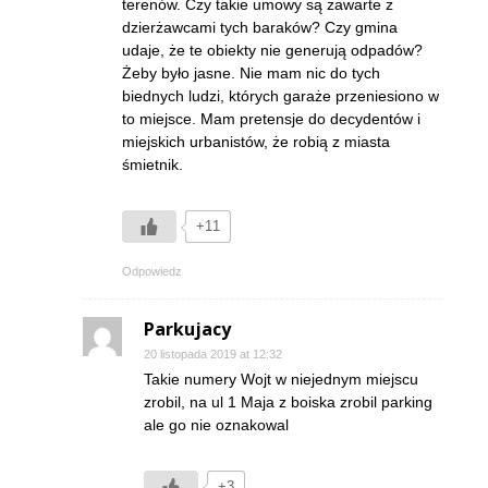
terenów. Czy takie umowy są zawarte z
dzierżawcami tych baraków? Czy gmina
udaje, że te obiekty nie generują odpadów?
Żeby było jasne. Nie mam nic do tych
biednych ludzi, których garaże przeniesiono w
to miejsce. Mam pretensje do decydentów i
miejskich urbanistów, że robią z miasta
śmietnik.
+11
Odpowiedz
Parkujacy
20 listopada 2019 at 12:32
Takie numery Wojt w niejednym miejscu
zrobil, na ul 1 Maja z boiska zrobil parking
ale go nie oznakowal
+3