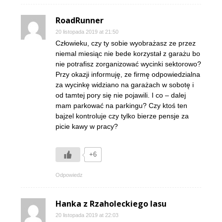
RoadRunner
20 listopada 2019 at 21:50
Człowieku, czy ty sobie wyobrażasz ze przez
niemal miesiąc nie bede korzystał z garażu bo
nie potrafisz zorganizować wycinki sektorowo?
Przy okazji informuję, ze firmę odpowiedzialna
za wycinkę widziano na garażach w sobotę i
od tamtej pory się nie pojawili. I co – dalej
mam parkować na parkingu? Czy ktoś ten
bajzel kontroluje czy tylko bierze pensje za
picie kawy w pracy?
+6
Odpowiedz
Hanka z Rzaholeckiego lasu
20 listopada 2019 at 22:03