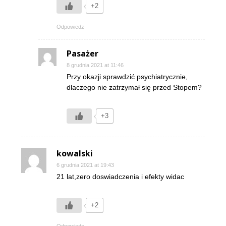
+2
Odpowiedz
Pasażer
8 grudnia 2021 at 11:46
Przy okazji sprawdzić psychiatrycznie,
dlaczego nie zatrzymał się przed Stopem?
+3
kowalski
6 grudnia 2021 at 19:43
21 lat,zero doswiadczenia i efekty widac
+2
Odpowiedz