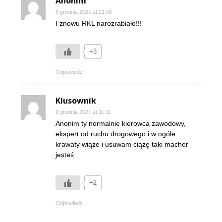
Anonim
6 grudnia 2021 at 21:06
I znowu RKL narozrabiało!!!
+3
Odpowiedz
Klusownik
9 grudnia 2021 at 11:11
Anonim ty normalnie kierowca zawodowy,
ekspert od ruchu drogowego i w ogóle
krawaty wiąże i usuwam ciążę taki macher
jesteś
+2
Odpowiedz