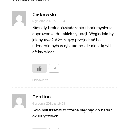
Ciekawski
6 grudnia 2021 at 17:04
Niestety brak doświadczenia i brak myślenia
doprowadza do takich sytuacji. Wygladalo by
jak by uważał że zdąży przejechać bo
uderzenie było w tył auta no ale nie zdążył i
efekty widać.
+4
Odpowiedz
Centino
6 grudnia 2021 at 18:33
Skro byli trzeźwi to trzeba sięgnąć do badań
okulistycznych.