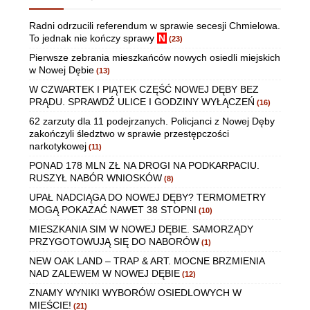
Radni odrzucili referendum w sprawie secesji Chmielowa.
To jednak nie kończy sprawy
N
(23)
Pierwsze zebrania mieszkańców nowych osiedli miejskich
w Nowej Dębie
(13)
W CZWARTEK I PIĄTEK CZĘŚĆ NOWEJ DĘBY BEZ
PRĄDU. SPRAWDŹ ULICE I GODZINY WYŁĄCZEŃ
(16)
62 zarzuty dla 11 podejrzanych. Policjanci z Nowej Dęby
zakończyli śledztwo w sprawie przestępczości
narkotykowej
(11)
PONAD 178 MLN ZŁ NA DROGI NA PODKARPACIU.
RUSZYŁ NABÓR WNIOSKÓW
(8)
UPAŁ NADCIĄGA DO NOWEJ DĘBY? TERMOMETRY
MOGĄ POKAZAĆ NAWET 38 STOPNI
(10)
MIESZKANIA SIM W NOWEJ DĘBIE. SAMORZĄDY
PRZYGOTOWUJĄ SIĘ DO NABORÓW
(1)
NEW OAK LAND – TRAP & ART. MOCNE BRZMIENIA
NAD ZALEWEM W NOWEJ DĘBIE
(12)
ZNAMY WYNIKI WYBORÓW OSIEDLOWYCH W
MIEŚCIE!
(21)