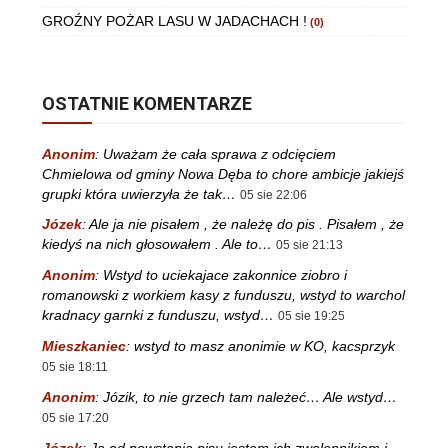
GROŹNY POŻAR LASU W JADACHACH !
(0)
OSTATNIE KOMENTARZE
Anonim
:
Uważam że cała sprawa z odcięciem
Chmielowa od gminy Nowa Dęba to chore ambicje jakiejś
grupki która uwierzyła że tak…
05 sie 22:06
Józek
:
Ale ja nie pisałem , że należę do pis . Pisałem , że
kiedyś na nich głosowałem . Ale to…
05 sie 21:13
Anonim
:
Wstyd to uciekajace zakonnice ziobro i
romanowski z workiem kasy z funduszu, wstyd to warchol
kradnacy garnki z funduszu, wstyd…
05 sie 19:25
Mieszkaniec
:
wstyd to masz anonimie w KO, kacsprzyk
05 sie 18:11
Anonim
:
Józik, to nie grzech tam należeć… Ale wstyd…
05 sie 17:20
Józek
:
Ja od powstania pisu jestem ich zwolennikiem i