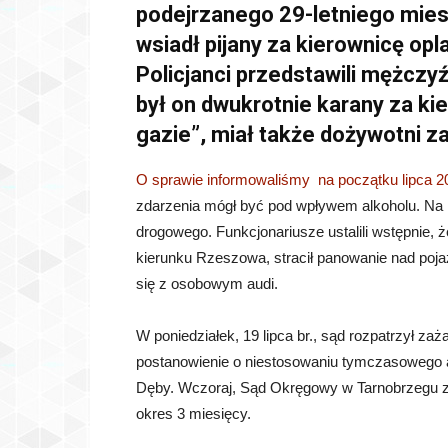
podejrzanego 29-letniego miesz
wsiadł pijany za kierownicę op
Policjanci przedstawili mężczyźn
był on dwukrotnie karany za 
gazie”, miał także dożywotni 
O sprawie informowaliśmy na początku lipca 20
zdarzenia mógł być pod wpływem alkoholu. Na mi
drogowego. Funkcjonariusze ustalili wstępnie, 
kierunku Rzeszowa, stracił panowanie nad pojaz
się z osobowym audi.
W poniedziałek, 19 lipca br., sąd rozpatrzył za
postanowienie o niestosowaniu tymczasowego 
Dęby. Wczoraj, Sąd Okręgowy w Tarnobrzegu 
okres 3 miesięcy.