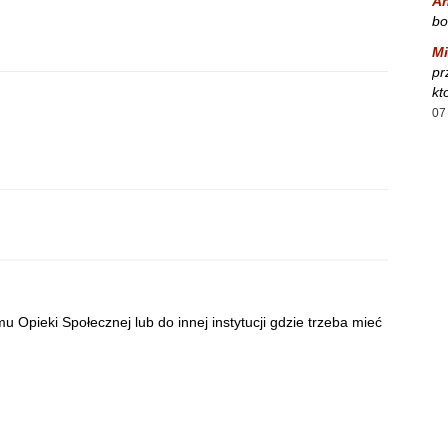
A
bo
Mi
pr
kt
07
 Opieki Społecznej lub do innej instytucji gdzie trzeba mieć