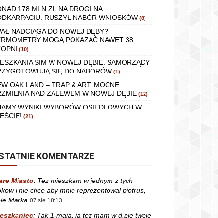
ONAD 178 MLN ZŁ NA DROGI NA
ODKARPACIU. RUSZYŁ NABÓR WNIOSKÓW
(8)
PAŁ NADCIĄGA DO NOWEJ DĘBY?
ERMOMETRY MOGĄ POKAZAĆ NAWET 38
TOPNI
(10)
IESZKANIA SIM W NOWEJ DĘBIE. SAMORZĄDY
RZYGOTOWUJĄ SIĘ DO NABORÓW
(1)
EW OAK LAND – TRAP & ART. MOCNE
RZMIENIA NAD ZALEWEM W NOWEJ DĘBIE
(12)
NAMY WYNIKI WYBORÓW OSIEDLOWYCH W
EŚCIE!
(21)
STATNIE KOMENTARZE
are Miasto
:
Tez mieszkam w jednym z tych
okow i nie chce aby mnie reprezentowal piotrus,
le Marka
07 sie 18:13
eszkaniec
:
Tak 1-maja, ja tez mam w d.pie twoje