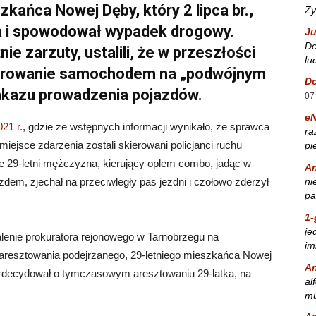
kańca Nowej Dęby, który 2 lipca br.,
Zy
la i spowodował wypadek drogowy.
Ju
De
ie zarzuty, ustalili, że w przeszłości
lu
kierowanie samochodem na „podwójnym
Do
zakazu prowadzenia pojazdów.
07
e
21 r.
, gdzie ze wstępnych informacji wynikało, że sprawca
ra
ejsce zdarzenia zostali skierowani policjanci ruchu
pi
że 29-letni mężczyzna, kierujący oplem combo, jadąc w
A
ni
dem, zjechał na przeciwległy pas jezdni i czołowo zderzył
pa
1-
je
żalenie prokuratora rejonowego w Tarnobrzegu na
im
aresztowania podejrzanego, 29-letniego mieszkańca Nowej
A
zdecydował o tymczasowym aresztowaniu 29-latka, na
al
mu