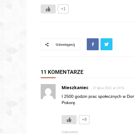
+1
Udostępnij
11 KOMENTARZE
Mieszkaniec
27 lipca 2021 at 13:51
I 2500 godzin prac społecznych w Domu
Pokorę.
+9
Odpowiedz