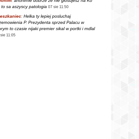
nonim
:
anonimie dobrze ze nie glosujesz na Ko
 to sa aszyscy patologia
07 sie 11:50
eszkaniec
:
Helka ty lepiej posluchaj
zemowienia P. Prezydenta sprzed Palacu w
orym to czasie nijaki premier sikal w portki i mdlal
 sie 11:05