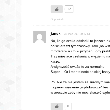
+2
Odpowiedz
Janek
30 lipca 2021 at 17:51
No, ile go czeka odsiadki to jeszcze 
polski areszt tymczasowy. Taki „na ws
mroderstw a i to w przypadu gdy prakt
Trzy miesiące czekania w więzieniu n
karze.
A większość uważa to za normalne.
Super… Ot i mentalność polskiej kas
PS. Nie że nie jestem za surowym kar
najpierw więzienie „wydobywcze” bez w
w areszcie żeby nie móc skarżyć sądu
0