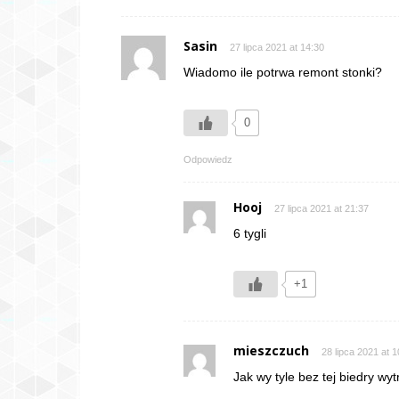
Sasin
27 lipca 2021 at 14:30
Wiadomo ile potrwa remont stonki?
0
Odpowiedz
Hooj
27 lipca 2021 at 21:37
6 tygli
+1
mieszczuch
28 lipca 2021 at 1
Jak wy tyle bez tej biedry wy