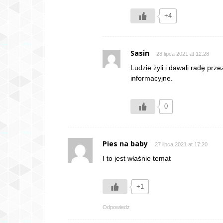
+4
Sasin
28 lipca 2021 at 12:28
Ludzie żyli i dawali radę prze
informacyjne.
0
Pies na baby
27 lipca 2021 at 17:20
I to jest właśnie temat
+1
Odpowiedz