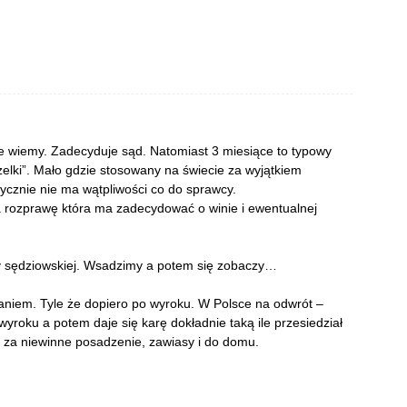
nie wiemy. Zadecyduje sąd. Natomiast 3 miesiące to typowy
zelki”. Mało gdzie stosowany na świecie za wyjątkiem
ycznie nie ma wątpliwości co do sprawcy.
a rozprawę która ma zadecydować o winie i ewentualnej
ty sędziowskiej. Wsadzimy a potem się zobaczy…
aniem. Tyle że dopiero po wyroku. W Polsce na odwrót –
yroku a potem daje się karę dokładnie taką ile przesiedział
 za niewinne posadzenie, zawiasy i do domu.