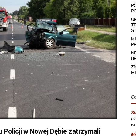
P
P
U
T
S
M
P
N
B
Z
MI
O
St
bl
wo
u Policji w Nowej Dębie zatrzymali
Mi