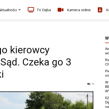
ktualności
TV Dęba
Kamera online
K
W
go kierowcy
Aw
wo
 Sąd. Czeka go 3
Ra
Ch
i
Pi
mi
W
11
B
W
62
Dę
na