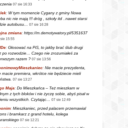
czenia
07 sie 16:33
lek
:
W tym momencie Cygany z gminy Nowa
ba nic nie mają !!! dróg , szkoły itd ..nawet starsi
dzie autobusu…
07 sie 16:28
jna zmiana
:
https://m.demotywatory.pl/5351637
 sie 15:55
NDe
:
Głosować na PiS, to jakby brać ślub drugi
z po rozwodzie… Czego nie zrozumiałeś za
erwszym razem ?
07 sie 13:56
nonimowyMieszkaniec
:
Nie macie prezydenta,
e macie premiera, wkrótce nie będziecie mieli
ństwa.
07 sie 13:27
go Maja
:
Do Mieszkańca – Też mieszkam w
dnym z tych bloków i nie życzę sobie, abyś pisał w
ieniu wszystkich. Czytając…
07 sie 12:49
nonim
:
Mieszkaniec, przed palacem przemawial
fons i bramkarz z grand hotelu, kolega
ranskiego
07 sie 12:21