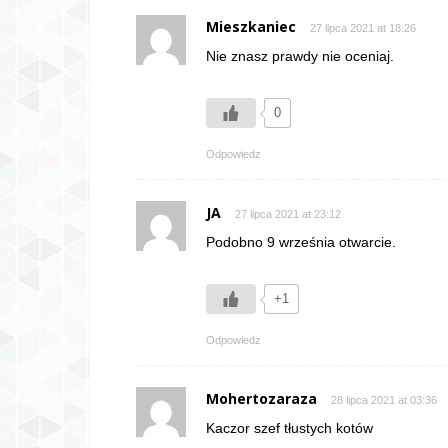
Mieszkaniec
27 lipca 2021 at 18:26
Nie znasz prawdy nie oceniaj.
0
Odpowiedz
JA
27 lipca 2021 at 23:12
Podobno 9 września otwarcie.
+1
Odpowiedz
Mohertozaraza
28 lipca 2021 at 03:36
Kaczor szef tłustych kotów