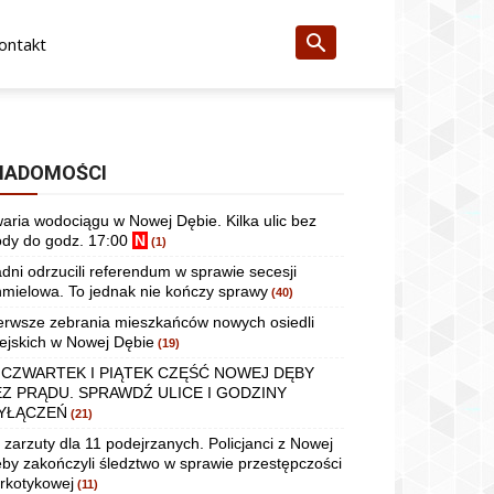
ontakt
IADOMOŚCI
aria wodociągu w Nowej Dębie. Kilka ulic bez
dy do godz. 17:00
N
(1)
dni odrzucili referendum w sprawie secesji
mielowa. To jednak nie kończy sprawy
(40)
erwsze zebrania mieszkańców nowych osiedli
ejskich w Nowej Dębie
(19)
 CZWARTEK I PIĄTEK CZĘŚĆ NOWEJ DĘBY
EZ PRĄDU. SPRAWDŹ ULICE I GODZINY
YŁĄCZEŃ
(21)
 zarzuty dla 11 podejrzanych. Policjanci z Nowej
by zakończyli śledztwo w sprawie przestępczości
rkotykowej
(11)