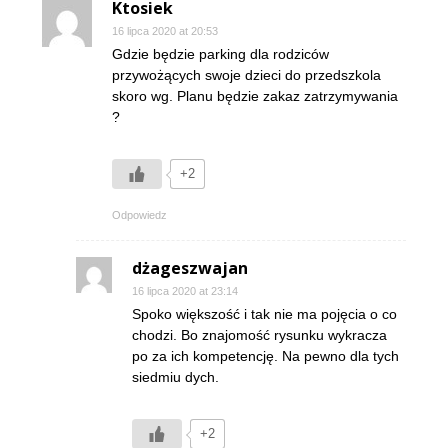
Ktosiek
16 lipca 2020 at 20:53
Gdzie będzie parking dla rodziców
przywożących swoje dzieci do przedszkola
skoro wg. Planu będzie zakaz zatrzymywania
?
+2
Odpowiedz
dżageszwajan
16 lipca 2020 at 23:14
Spoko większość i tak nie ma pojęcia o co
chodzi. Bo znajomość rysunku wykracza
po za ich kompetencję. Na pewno dla tych
siedmiu dych.
+2