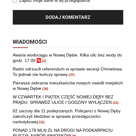
Zapisz moje dane w tej przeglądarce.
WIADOMOŚCI
Awaria wodociągu w Nowej Dębie. Kilka ulic bez wody do
godz. 17:00
N
(1)
Radni odrzucili referendum w sprawie secesji Chmielowa.
To jednak nie kończy sprawy
(37)
Pierwsze zebrania mieszkańców nowych osiedli miejskich
w Nowej Dębie
(16)
W CZWARTEK I PIĄTEK CZĘŚĆ NOWEJ DĘBY BEZ
PRĄDU. SPRAWDŹ ULICE I GODZINY WYŁĄCZEŃ
(21)
62 zarzuty dla 11 podejrzanych. Policjanci z Nowej Dęby
zakończyli śledztwo w sprawie przestępczości
narkotykowej
(11)
PONAD 178 MLN ZŁ NA DROGI NA PODKARPACIU.
RUSZYŁ NABÓR WNIOSKÓW