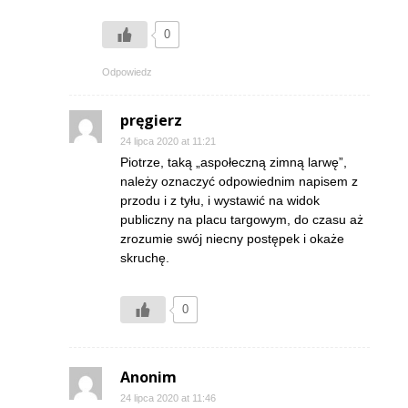
0
Odpowiedz
pręgierz
24 lipca 2020 at 11:21
Piotrze, taką „aspołeczną zimną larwę”,
należy oznaczyć odpowiednim napisem z
przodu i z tyłu, i wystawić na widok
publiczny na placu targowym, do czasu aż
zrozumie swój niecny postępek i okaże
skruchę.
0
Anonim
24 lipca 2020 at 11:46