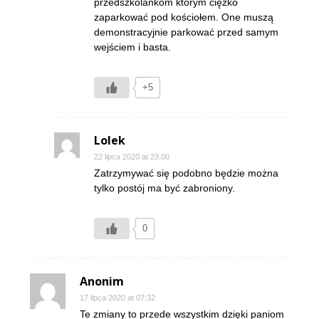
przedszkolankom którym ciężko
zaparkować pod kościołem. One muszą
demonstracyjnie parkować przed samym
wejściem i basta.
+5
Lolek
22 lipca 2020 at 23:00
Zatrzymywać się podobno będzie można
tylko postój ma być zabroniony.
0
Anonim
17 lipca 2020 at 07:32
Te zmiany to przede wszystkim dzięki paniom