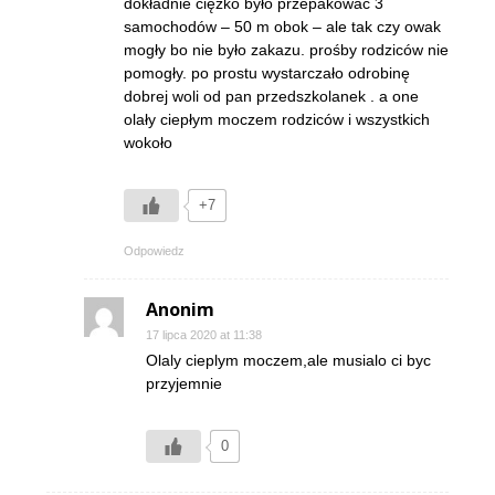
dokładnie ciężko było przepakować 3
samochodów – 50 m obok – ale tak czy owak
mogły bo nie było zakazu. prośby rodziców nie
pomogły. po prostu wystarczało odrobinę
dobrej woli od pan przedszkolanek . a one
olały ciepłym moczem rodziców i wszystkich
wokoło
+7
Odpowiedz
Anonim
17 lipca 2020 at 11:38
Olaly cieplym moczem,ale musialo ci byc
przyjemnie
0