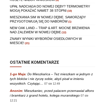
(8)
UPAŁ NADCIĄGA DO NOWEJ DĘBY? TERMOMETRY
MOGĄ POKAZAĆ NAWET 38 STOPNI
(10)
MIESZKANIA SIM W NOWEJ DĘBIE. SAMORZĄDY
PRZYGOTOWUJĄ SIĘ DO NABORÓW
(1)
NEW OAK LAND – TRAP & ART. MOCNE BRZMIENIA
NAD ZALEWEM W NOWEJ DĘBIE
(12)
ZNAMY WYNIKI WYBORÓW OSIEDLOWYCH W
MIEŚCIE!
(21)
OSTATNIE KOMENTARZE
1-go Maja
:
Do Mieszkańca – Też mieszkam w jednym z
tych bloków i nie życzę sobie, abyś pisał w imieniu
wszystkich. Czytając…
07 sie 12:49
Anonim
:
Mieszkaniec, przed palacem przemawial alfons
i bramkarz z grand hotelu, kolega muranskiego
07 sie
12:21