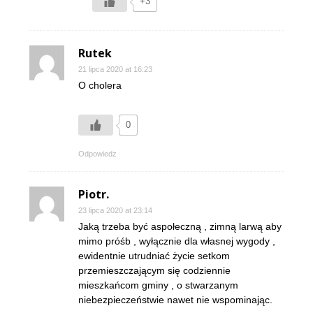
+3
Rutek
21 lipca 2020 at 16:23
O cholera
0
Odpowiedz
Piotr.
23 lipca 2020 at 23:14
Jaką trzeba być aspołeczną , zimną larwą aby
mimo próśb , wyłącznie dla własnej wygody ,
ewidentnie utrudniać życie setkom
przemieszczającym się codziennie
mieszkańcom gminy , o stwarzanym
niebezpieczeństwie nawet nie wspominając.