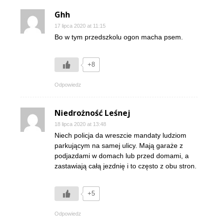
Ghh
17 lipca 2020 at 11:15
Bo w tym przedszkolu ogon macha psem.
+8
Odpowiedz
Niedrożność Leśnej
18 lipca 2020 at 13:48
Niech policja da wreszcie mandaty ludziom
parkującym na samej ulicy. Mają garaże z
podjazdami w domach lub przed domami, a
zastawiają całą jezdnię i to często z obu stron.
+5
Odpowiedz