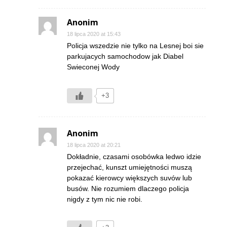
Anonim
18 lipca 2020 at 15:43
Policja wszedzie nie tylko na Lesnej boi sie
parkujacych samochodow jak Diabel
Swieconej Wody
+3
Anonim
18 lipca 2020 at 20:21
Dokładnie, czasami osobówka ledwo idzie
przejechać, kunszt umiejętności muszą
pokazać kierowcy większych suvów lub
busów. Nie rozumiem dlaczego policja
nigdy z tym nic nie robi.