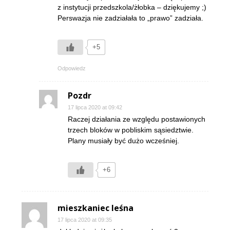
z instytucji przedszkola/żłobka – dziękujemy ;)
Perswazja nie zadziałała to „prawo” zadziała.
+5
Odpowiedz
Pozdr
17 lipca 2020 at 09:42
Raczej działania ze względu postawionych
trzech bloków w pobliskim sąsiedztwie.
Plany musiały być dużo wcześniej.
+6
mieszkaniec leśna
17 lipca 2020 at 09:35