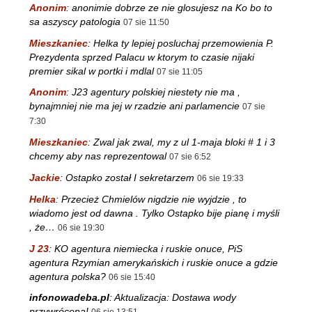
Anonim
:
anonimie dobrze ze nie glosujesz na Ko bo to
sa aszyscy patologia
07 sie 11:50
Mieszkaniec
:
Helka ty lepiej posluchaj przemowienia P.
Prezydenta sprzed Palacu w ktorym to czasie nijaki
premier sikal w portki i mdlal
07 sie 11:05
Anonim
:
J23 agentury polskiej niestety nie ma ,
bynajmniej nie ma jej w rzadzie ani parlamencie
07 sie
7:30
Mieszkaniec
:
Zwal jak zwal, my z ul 1-maja bloki # 1 i 3
chcemy aby nas reprezentowal
07 sie 6:52
Jackie
:
Ostapko został I sekretarzem
06 sie 19:33
Helka
:
Przecież Chmielów nigdzie nie wyjdzie , to
wiadomo jest od dawna . Tylko Ostapko bije pianę i myśli
, że…
06 sie 19:30
J 23
:
KO agentura niemiecka i ruskie onuce, PiS
agentura Rzymian amerykańskich i ruskie onuce a gdzie
agentura polska?
06 sie 15:40
infonowadeba.pl
:
Aktualizacja: Dostawa wody
przywrócona!