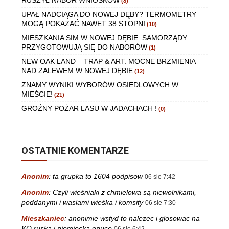
RUSZYŁ NABÓR WNIOSKÓW
(8)
UPAŁ NADCIĄGA DO NOWEJ DĘBY? TERMOMETRY
MOGĄ POKAZAĆ NAWET 38 STOPNI
(10)
MIESZKANIA SIM W NOWEJ DĘBIE. SAMORZĄDY
PRZYGOTOWUJĄ SIĘ DO NABORÓW
(1)
NEW OAK LAND – TRAP & ART. MOCNE BRZMIENIA
NAD ZALEWEM W NOWEJ DĘBIE
(12)
ZNAMY WYNIKI WYBORÓW OSIEDLOWYCH W
MIEŚCIE!
(21)
GROŹNY POŻAR LASU W JADACHACH !
(0)
OSTATNIE KOMENTARZE
Anonim
:
ta grupka to 1604 podpisow
06 sie 7:42
Anonim
:
Czyli wieśniaki z chmielowa są niewolnikami,
poddanymi i waslami wieśka i komsity
06 sie 7:30
Mieszkaniec
:
anonimie wstyd to nalezec i glosowac na
KO ruska i niemiecka onuce