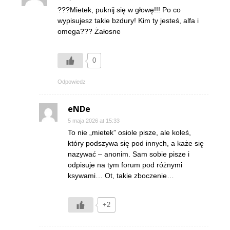
???Mietek, puknij się w głowę!!! Po co
wypisujesz takie bzdury! Kim ty jesteś, alfa i
omega??? Żałosne
0
Odpowiedz
eNDe
5 maja 2026 at 15:33
To nie „mietek” osiole pisze, ale koleś,
który podszywa się pod innych, a każe się
nazywać – anonim. Sam sobie pisze i
odpisuje na tym forum pod różnymi
ksywami… Ot, takie zboczenie…
+2