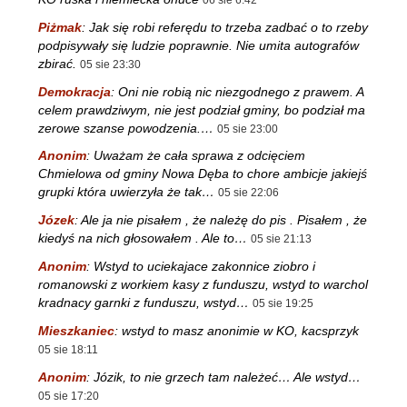
06 sie 6:42
Piżmak
:
Jak się robi referędu to trzeba zadbać o to rzeby
podpisywały się ludzie poprawnie. Nie umita autografów
zbirać.
05 sie 23:30
Demokracja
:
Oni nie robią nic niezgodnego z prawem. A
celem prawdziwym, nie jest podział gminy, bo podział ma
zerowe szanse powodzenia.…
05 sie 23:00
Anonim
:
Uważam że cała sprawa z odcięciem
Chmielowa od gminy Nowa Dęba to chore ambicje jakiejś
grupki która uwierzyła że tak…
05 sie 22:06
Józek
:
Ale ja nie pisałem , że należę do pis . Pisałem , że
kiedyś na nich głosowałem . Ale to…
05 sie 21:13
Anonim
:
Wstyd to uciekajace zakonnice ziobro i
romanowski z workiem kasy z funduszu, wstyd to warchol
kradnacy garnki z funduszu, wstyd…
05 sie 19:25
Mieszkaniec
:
wstyd to masz anonimie w KO, kacsprzyk
05 sie 18:11
Anonim
:
Józik, to nie grzech tam należeć… Ale wstyd…
05 sie 17:20