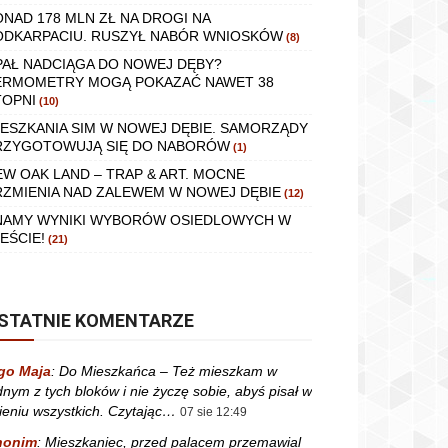
ONAD 178 MLN ZŁ NA DROGI NA
ODKARPACIU. RUSZYŁ NABÓR WNIOSKÓW
(8)
PAŁ NADCIĄGA DO NOWEJ DĘBY?
ERMOMETRY MOGĄ POKAZAĆ NAWET 38
TOPNI
(10)
IESZKANIA SIM W NOWEJ DĘBIE. SAMORZĄDY
RZYGOTOWUJĄ SIĘ DO NABORÓW
(1)
EW OAK LAND – TRAP & ART. MOCNE
RZMIENIA NAD ZALEWEM W NOWEJ DĘBIE
(12)
NAMY WYNIKI WYBORÓW OSIEDLOWYCH W
EŚCIE!
(21)
STATNIE KOMENTARZE
go Maja
:
Do Mieszkańca – Też mieszkam w
dnym z tych bloków i nie życzę sobie, abyś pisał w
ieniu wszystkich. Czytając…
07 sie 12:49
nonim
:
Mieszkaniec, przed palacem przemawial