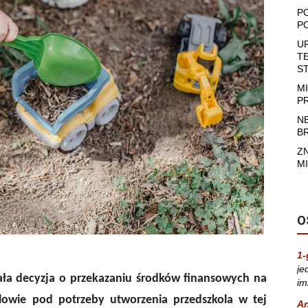
P
P
U
T
S
M
P
N
B
Z
MI
O
1-
je
adała decyzja o przekazaniu środków finansowych na
im
lowie pod potrzeby utworzenia przedszkola w tej
A