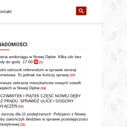
ontakt
IADOMOŚCI
aria wodociągu w Nowej Dębie. Kilka ulic bez
dy do godz. 17:00
N
(1)
dni odrzucili referendum w sprawie secesji
mielowa. To jednak nie kończy sprawy
(37)
erwsze zebrania mieszkańców nowych osiedli
ejskich w Nowej Dębie
(16)
 CZWARTEK I PIĄTEK CZĘŚĆ NOWEJ DĘBY
EZ PRĄDU. SPRAWDŹ ULICE I GODZINY
YŁĄCZEŃ
(21)
 zarzuty dla 11 podejrzanych. Policjanci z Nowej
by zakończyli śledztwo w sprawie przestępczości
rkotykowej
(11)