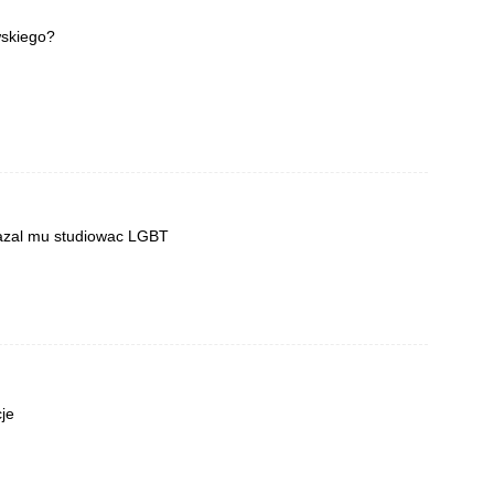
wskiego?
kazal mu studiowac LGBT
je