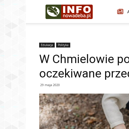
Infonowadeba.pl
A
Edukacja
Polityka
W Chmielowie po
oczekiwane prze
29 maja 2020