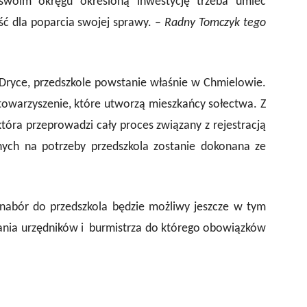
 swoim okręgu określoną inwestycję trzeba umieć
ć dla poparcia swojej sprawy. –
Radny Tomczyk tego
ryce, przedszkole powstanie właśnie w Chmielowie.
towarzyszenie, które utworzą mieszkańcy sołectwa. Z
która przeprowadzi cały proces związany z rejestracją
lnych na potrzeby przedszkola zostanie dokonana ze
 nabór do przedszkola będzie możliwy jeszcze w tym
ania urzędników i burmistrza do którego obowiązków