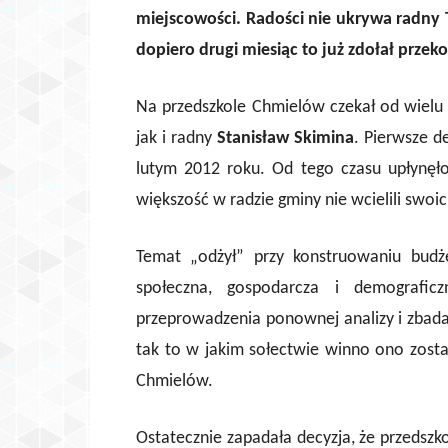
miejscowości. Radości nie ukrywa radny 
dopiero drugi miesiąc to już zdołał przek
Na przedszkole Chmielów czekał od wielu 
jak i radny
Stanisław Skimina
. Pierwsze d
lutym 2012 roku. Od tego czasu upłynęł
większość w radzie gminy nie wcielili swoic
Temat „odżył” przy konstruowaniu budż
społeczna, gospodarcza i demografi
przeprowadzenia ponownej analizy i zbadan
tak to w jakim sołectwie winno ono zost
Chmielów.
Ostatecznie zapadała decyzja, że przeds