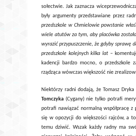
sołectwie. Jak zaznacza wiceprzewodnicz
były argumenty przedstawiane przez ra
przedszkole w Chmielowie powstanie właś
wiele atutów za tym, aby placówka został
wyrazić przypuszczenie, że gdyby sprawę d
przedszkole kolejnych kilka lat
– komentuj
kadencji bardzo mocno, o przedszkole z
rządząca wówczas większość nie zrealizow
Niektórzy radni dodają, że Tomasz Dryka
Tomczyka
(Cygany) nie tylko potrafi mer
potrafi nawiązać normalną współpracę z 
się w opozycji do większości rajców, a t
temu dziwić. Wszak każdy radny ma swó