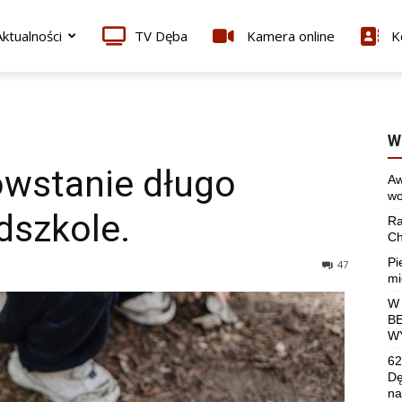
ktualności
TV Dęba
Kamera online
K
W
wstanie długo
Aw
wo
dszkole.
Ra
Ch
Pi
47
mi
W
B
W
62
Dę
na