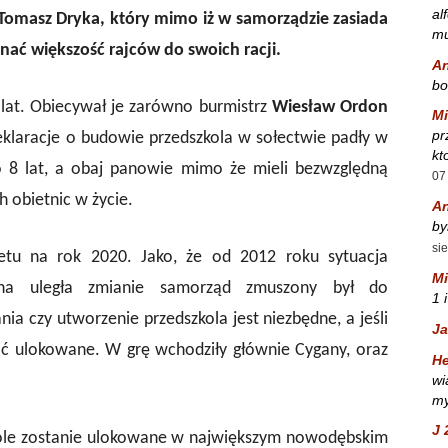
al
Tomasz Dryka, który mimo iż w samorządzie zasiada
mu
onać większość rajców do swoich racji.
A
bo
lat. Obiecywał je zarówno burmistrz
Wiesław Ordon
Mi
pr
eklaracje o budowie przedszkola w sołectwie padły w
kt
o 8 lat, a obaj panowie mimo że mieli bezwzględną
07
h obietnic w życie.
A
by
si
etu na rok 2020. Jako, że od 2012 roku sytuacja
Mi
czna uległa zmianie samorząd zmuszony był do
1 
ia czy utworzenie przedszkola jest niezbędne, a jeśli
Ja
ać ulokowane. W grę wchodziły głównie Cygany, oraz
He
wi
my
J 
zkole zostanie ulokowane w największym nowodębskim