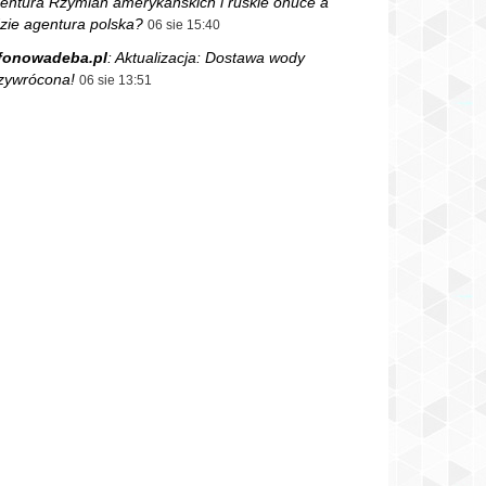
entura Rzymian amerykańskich i ruskie onuce a
zie agentura polska?
06 sie 15:40
fonowadeba.pl
:
Aktualizacja: Dostawa wody
zywrócona!
06 sie 13:51