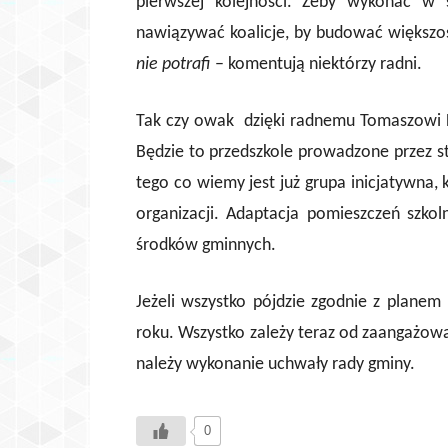
pierwszej kolejności. Żeby wykonać w
nawiązywać koalicje, by budować większoś
nie potrafi
– komentują niektórzy radni.
Tak czy owak dzięki radnemu Tomaszowi D
Będzie to przedszkole prowadzone przez s
tego co wiemy jest już grupa inicjatywna, 
organizacji. Adaptacja pomieszczeń szko
środków gminnych.
Jeżeli wszystko pójdzie zgodnie z planem
roku. Wszystko zależy teraz od zaangażow
należy wykonanie uchwały rady gminy.
0