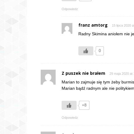
Odpowiedz
franz amtorg
15 lipca 2020 a
Radny Skimina aniołem nie je
0
Z puszek nie brałem
29 maja 2020 at 
Marian to zajmuje się tym żeby burmi
Marian bądź radnym ale nie politykiem
+8
Odpowiedz