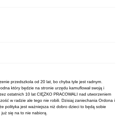
enie przedszkola od 20 lat, bo chyba tyle jest radnym.
dna który będzie na stronie urzędu kamuflował swoją i
przez ostatnich 10 lat CIĘŻKO PRACOWALI nad utworzeniem
ość w radzie ale tego nie robili. Dzisiaj zaniechania Ordona i
że polityka jest ważniejsza niż dobro dzieci to będą sobie
 już się na to nie nabiorą.