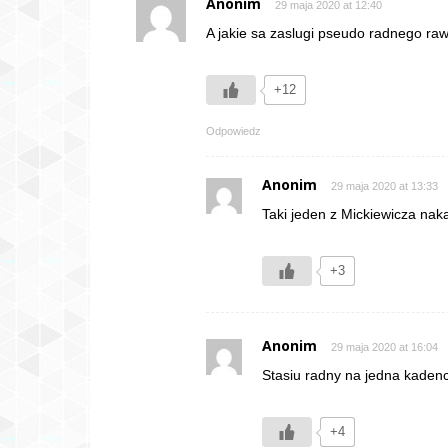
Anonim
29 maja 2020 at 12:40
A jakie sa zaslugi pseudo radnego ra
+12
Odpowiedz
Anonim
29 maja 2020 at 13:33
Taki jeden z Mickiewicza na
+3
Anonim
29 maja 2020 at 16:04
Stasiu radny na jedna kadenc
+4