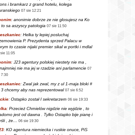
fons i bramkarz z grand hotelu, kolega
ranskiego
07 sie 12:21
nonim
:
anonimie dobrze ze nie glosujesz na Ko
 to sa aszyscy patologia
07 sie 11:50
eszkaniec
:
Helka ty lepiej posluchaj
zemowienia P. Prezydenta sprzed Palacu w
orym to czasie nijaki premier sikal w portki i mdlal
 sie 11:05
nonim
:
J23 agentury polskiej niestety nie ma ,
najmniej nie ma jej w rzadzie ani parlamencie
07
e 7:30
eszkaniec
:
Zwal jak zwal, my z ul 1-maja bloki #
i 3 chcemy aby nas reprezentowal
07 sie 6:52
ckie
:
Ostapko został I sekretarzem
06 sie 19:33
lka
:
Przecież Chmielów nigdzie nie wyjdzie , to
adomo jest od dawna . Tylko Ostapko bije pianę i
śli , że…
06 sie 19:30
23
:
KO agentura niemiecka i ruskie onuce, PiS