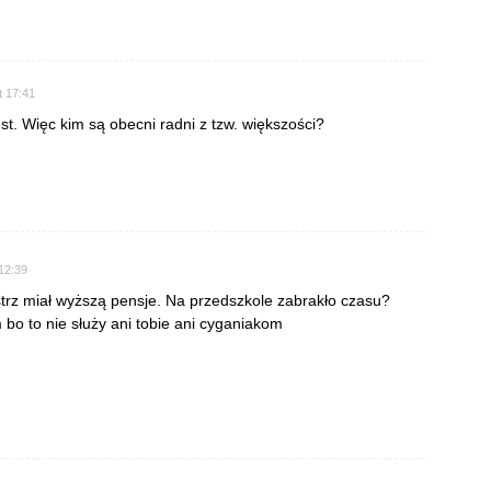
t 17:41
st. Więc kim są obecni radni z tzw. większości?
12:39
strz miał wyższą pensje. Na przedszkole zabrakło czasu?
 bo to nie służy ani tobie ani cyganiakom