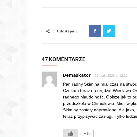
Udostępnij
47 KOMENTARZE
Demaskator
29 maja 2020 at 12:22
Pan radny Skimina miał czas na stworz
Czekam teraz na orędzie Wiesława Oro
radnego nieudolność. Opisze jak to 
przedszkola w Chmielowie. Mieli większ
Skiminy zostały naprawione. Ale jako, 
teraz przypisywać zasługi. Tylko ludzie
+16