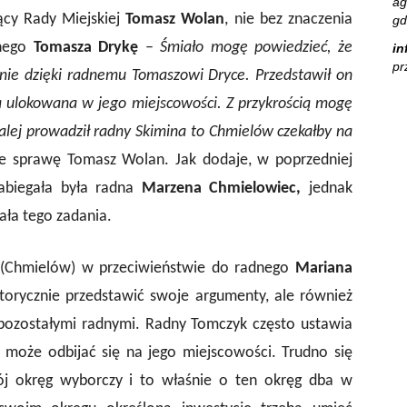
ag
ący Rady Miejskiej
Tomasz Wolan
, nie bez znaczenia
gd
dnego
Tomasza Drykę
–
Śmiało mogę powiedzieć, że
in
pr
nie dzięki radnemu Tomaszowi Dryce. Przedstawił on
a ulokowana w jego miejscowości. Z przykrością mogę
alej prowadził radny Skimina to Chmielów czekałby na
e sprawę Tomasz Wolan. Jak dodaje, w poprzedniej
abiegała była radna
Marzena Chmielowiec,
jednak
ała tego zadania.
 (Chmielów) w przeciwieństwie do radnego
Mariana
ytorycznie przedstawić swoje argumenty, ale również
pozostałymi radnymi. Radny Tomczyk często ustawia
o może odbijać się na jego miejscowości. Trudno się
j okręg wyborczy i to właśnie o ten okręg dba w