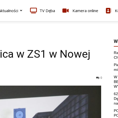
ktualności
TV Dęba
Kamera online
K
W
nica w ZS1 w Nowej
Ra
Ch
Pi
mi
W
0
B
W
62
Dę
na
P
P