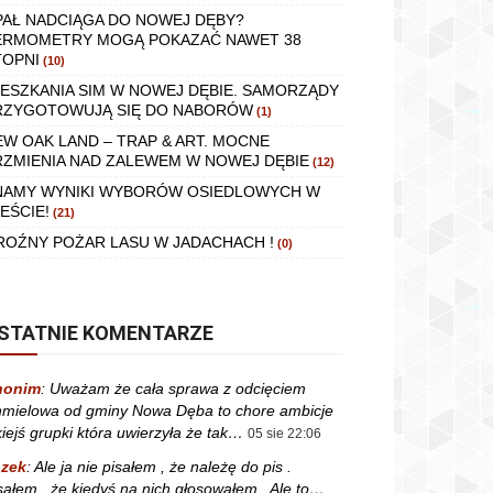
PAŁ NADCIĄGA DO NOWEJ DĘBY?
ERMOMETRY MOGĄ POKAZAĆ NAWET 38
TOPNI
(10)
IESZKANIA SIM W NOWEJ DĘBIE. SAMORZĄDY
RZYGOTOWUJĄ SIĘ DO NABORÓW
(1)
EW OAK LAND – TRAP & ART. MOCNE
RZMIENIA NAD ZALEWEM W NOWEJ DĘBIE
(12)
NAMY WYNIKI WYBORÓW OSIEDLOWYCH W
EŚCIE!
(21)
ROŹNY POŻAR LASU W JADACHACH !
(0)
STATNIE KOMENTARZE
nonim
:
Uważam że cała sprawa z odcięciem
mielowa od gminy Nowa Dęba to chore ambicje
kiejś grupki która uwierzyła że tak…
05 sie 22:06
zek
:
Ale ja nie pisałem , że należę do pis .
sałem , że kiedyś na nich głosowałem . Ale to…