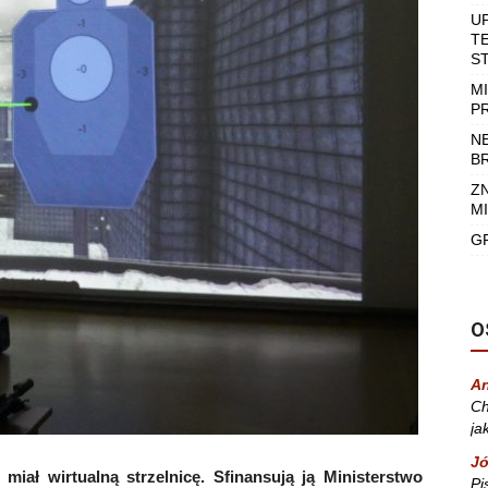
U
T
S
M
P
N
B
Z
MI
G
O
A
Ch
ja
Jó
ał wirtualną strzelnicę. Sfinansują ją Ministerstwo
Pi