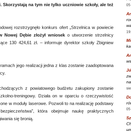
Skorzystają na tym nie tylko uczniowie szkoły, ale też
05
A
ro
wa
owej rozstrzygnęło konkurs ofert „Strzelnica w powiecie
19
w Nowej Dębie złożył wniosek
o utworzenie strzelnicy
Mi
ące 130 424,61 zł. – informuje dyrektor szkoły Zbigniew
ka
A
w
 ramach jego realizacji jedna z klas zostanie zaadoptowana
Jó
cy.
zw
na
hodzących z powiatowego budżetu zakupiony zostanie
si
szkolno-treningowy. Działa on w oparciu o rzeczywistość
Do
ró
osażone w moduły laserowe. Pozwoli to na realizację podstawy
05
bezpieczeństwa”, która obejmuje naukę praktycznych
S
iwania się bronią.
Ch
um