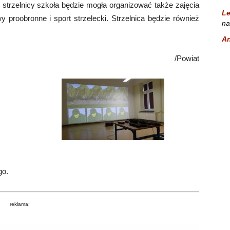
ej strzelnicy szkoła będzie mogła organizować także zajęcia
L
proobronne i sport strzelecki. Strzelnica będzie również
na
A
/Powiat
go.
reklama: