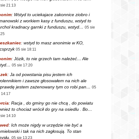
 sie 21:13
nonim
:
Wstyd to uciekajace zakonnice ziobro i
manowski z workiem kasy z funduszu, wstyd to
rchol kradnacy garnki z funduszu, wstyd…
05 sie
:25
eszkaniec
:
wstyd to masz anonimie w KO,
csprzyk
05 sie 18:11
nonim
:
Józik, to nie grzech tam należeć… Ale
styd…
05 sie 17:20
zek
:
Ja od powstania pisu jestem ich
olennikiem i zawsze głosowałem na nich ale
prawdę jestem zażenowany tym co robi pan…
05
e 14:17
rcia
:
Racja , do gminy go nie chcą , do powiatu
wnież to chociaż wrócił do gry na osiedlu . Bo…
 sie 14:10
zwed
:
Ich może nigdy w urzędzie nie być a
mielowski i tak na nich zagłosują. To stan
ysłu.
05 sie 13:23