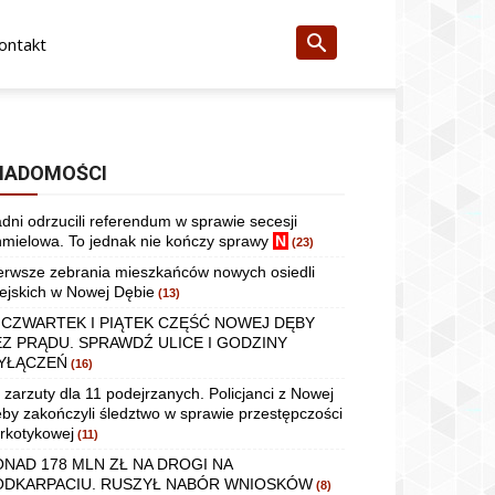
ontakt
IADOMOŚCI
dni odrzucili referendum w sprawie secesji
mielowa. To jednak nie kończy sprawy
N
(23)
erwsze zebrania mieszkańców nowych osiedli
ejskich w Nowej Dębie
(13)
 CZWARTEK I PIĄTEK CZĘŚĆ NOWEJ DĘBY
EZ PRĄDU. SPRAWDŹ ULICE I GODZINY
YŁĄCZEŃ
(16)
 zarzuty dla 11 podejrzanych. Policjanci z Nowej
by zakończyli śledztwo w sprawie przestępczości
rkotykowej
(11)
ONAD 178 MLN ZŁ NA DROGI NA
ODKARPACIU. RUSZYŁ NABÓR WNIOSKÓW
(8)