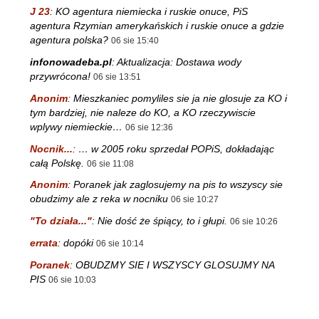
J 23
:
KO agentura niemiecka i ruskie onuce, PiS
agentura Rzymian amerykańskich i ruskie onuce a gdzie
agentura polska?
06 sie 15:40
infonowadeba.pl
:
Aktualizacja: Dostawa wody
przywrócona!
06 sie 13:51
Anonim
:
Mieszkaniec pomyliles sie ja nie glosuje za KO i
tym bardziej, nie naleze do KO, a KO rzeczywiscie
wplywy niemieckie…
06 sie 12:36
Nocnik...
:
… w 2005 roku sprzedał POPiS, dokładając
całą Polskę.
06 sie 11:08
Anonim
:
Poranek jak zaglosujemy na pis to wszyscy sie
obudzimy ale z reka w nocniku
06 sie 10:27
"To działa..."
:
Nie dość że śpiący, to i głupi.
06 sie 10:26
errata
:
dopóki
06 sie 10:14
Poranek
:
OBUDZMY SIE I WSZYSCY GLOSUJMY NA
PIS
06 sie 10:03