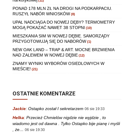
(11)
PONAD 178 MLN ZŁ NA DROGI NA PODKARPACIU.
RUSZYŁ NABÓR WNIOSKÓW
(8)
UPAŁ NADCIĄGA DO NOWEJ DĘBY? TERMOMETRY
MOGĄ POKAZAĆ NAWET 38 STOPNI
(10)
MIESZKANIA SIM W NOWEJ DĘBIE. SAMORZĄDY
PRZYGOTOWUJĄ SIĘ DO NABORÓW
(1)
NEW OAK LAND – TRAP & ART. MOCNE BRZMIENIA
NAD ZALEWEM W NOWEJ DĘBIE
(12)
ZNAMY WYNIKI WYBORÓW OSIEDLOWYCH W
MIEŚCIE!
(21)
OSTATNIE KOMENTARZE
Jackie
:
Ostapko został I sekretarzem
06 sie 19:33
Helka
:
Przecież Chmielów nigdzie nie wyjdzie , to
wiadomo jest od dawna . Tylko Ostapko bije pianę i myśli
, że…
06 sie 19:30