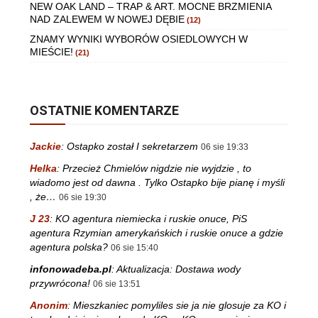
NEW OAK LAND – TRAP & ART. MOCNE BRZMIENIA
NAD ZALEWEM W NOWEJ DĘBIE
(12)
ZNAMY WYNIKI WYBORÓW OSIEDLOWYCH W
MIEŚCIE!
(21)
OSTATNIE KOMENTARZE
Jackie
:
Ostapko został I sekretarzem
06 sie 19:33
Helka
:
Przecież Chmielów nigdzie nie wyjdzie , to
wiadomo jest od dawna . Tylko Ostapko bije pianę i myśli
, że…
06 sie 19:30
J 23
:
KO agentura niemiecka i ruskie onuce, PiS
agentura Rzymian amerykańskich i ruskie onuce a gdzie
agentura polska?
06 sie 15:40
infonowadeba.pl
:
Aktualizacja: Dostawa wody
przywrócona!
06 sie 13:51
Anonim
:
Mieszkaniec pomyliles sie ja nie glosuje za KO i