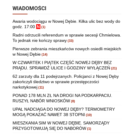
WIADOMOŚCI
Awaria wodociągu w Nowej Dębie. Kilka ulic bez wody do
godz. 17:00
N
(1)
Radni odrzucili referendum w sprawie secesji Chmielowa.
To jednak nie kończy sprawy
(33)
Pierwsze zebrania mieszkańców nowych osiedli miejskich
w Nowej Dębie
(14)
W CZWARTEK I PIĄTEK CZĘŚĆ NOWEJ DĘBY BEZ
PRĄDU. SPRAWDŹ ULICE I GODZINY WYŁĄCZEŃ
(21)
62 zarzuty dla 11 podejrzanych. Policjanci z Nowej Dęby
zakończyli śledztwo w sprawie przestępczości
narkotykowej
(11)
PONAD 178 MLN ZŁ NA DROGI NA PODKARPACIU.
RUSZYŁ NABÓR WNIOSKÓW
(8)
UPAŁ NADCIĄGA DO NOWEJ DĘBY? TERMOMETRY
MOGĄ POKAZAĆ NAWET 38 STOPNI
(10)
MIESZKANIA SIM W NOWEJ DĘBIE. SAMORZĄDY
PRZYGOTOWUJĄ SIĘ DO NABORÓW
(1)