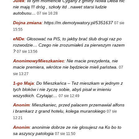
Julek
:
W tym momencie Cygany z gminy Nowa Deba nic
nie mają !!! dróg , szkoły itd ..nawet starsi ludzie
autobusu…
07 sie 16:28
Dojna zmiana
:
https://m.demotywatory.pl/5351637
07 sie
15:55
eNDe
:
Głosować na PiS, to jakby brać ślub drugi raz po
rozwodzie… Czego nie zrozumiałeś za pierwszym razem
?
07 sie 13:56
AnonimowyMieszkaniec
:
Nie macie prezydenta, nie
macie premiera, wkrótce nie będziecie mieli państwa.
07
sie 13:27
1-go Maja
:
Do Mieszkańca – Też mieszkam w jednym z
tych bloków i nie życzę sobie, abyś pisał w imieniu
wszystkich. Czytając…
07 sie 12:49
Anonim
:
Mieszkaniec, przed palacem przemawial alfons
i bramkarz z grand hotelu, kolega muranskiego
07 sie
12:21
Anonim
:
anonimie dobrze ze nie glosujesz na Ko bo to
sa aszyscy patologia
07 sie 11:50