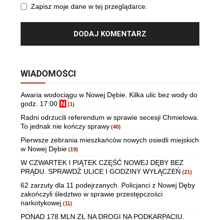
Zapisz moje dane w tej przeglądarce.
WIADOMOŚCI
Awaria wodociągu w Nowej Dębie. Kilka ulic bez wody do
godz. 17:00
N
(1)
Radni odrzucili referendum w sprawie secesji Chmielowa.
To jednak nie kończy sprawy
(40)
Pierwsze zebrania mieszkańców nowych osiedli miejskich
w Nowej Dębie
(19)
W CZWARTEK I PIĄTEK CZĘŚĆ NOWEJ DĘBY BEZ
PRĄDU. SPRAWDŹ ULICE I GODZINY WYŁĄCZEŃ
(21)
62 zarzuty dla 11 podejrzanych. Policjanci z Nowej Dęby
zakończyli śledztwo w sprawie przestępczości
narkotykowej
(11)
PONAD 178 MLN ZŁ NA DROGI NA PODKARPACIU.