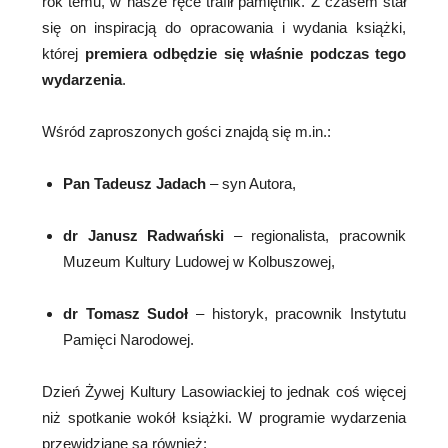
rok temu, w nasze ręce trafił pamiętnik. Z czasem stał
się on inspiracją do opracowania i wydania książki,
której
premiera odbędzie się właśnie podczas tego
wydarzenia
.
Wśród zaproszonych gości znajdą się m.in.:
Pan Tadeusz Jadach
– syn Autora,
dr Janusz Radwański
– regionalista, pracownik
Muzeum Kultury Ludowej w Kolbuszowej,
dr Tomasz Sudoł
– historyk, pracownik Instytutu
Pamięci Narodowej.
Dzień Żywej Kultury Lasowiackiej to jednak coś więcej
niż spotkanie wokół książki. W programie wydarzenia
przewidziane są również: