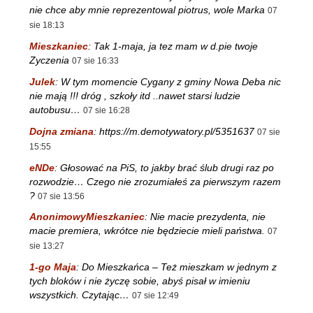
nie chce aby mnie reprezentowal piotrus, wole Marka
07
sie 18:13
Mieszkaniec
:
Tak 1-maja, ja tez mam w d.pie twoje
Zyczenia
07 sie 16:33
Julek
:
W tym momencie Cygany z gminy Nowa Deba nic
nie mają !!! dróg , szkoły itd ..nawet starsi ludzie
autobusu…
07 sie 16:28
Dojna zmiana
:
https://m.demotywatory.pl/5351637
07 sie
15:55
eNDe
:
Głosować na PiS, to jakby brać ślub drugi raz po
rozwodzie… Czego nie zrozumiałeś za pierwszym razem
?
07 sie 13:56
AnonimowyMieszkaniec
:
Nie macie prezydenta, nie
macie premiera, wkrótce nie będziecie mieli państwa.
07
sie 13:27
1-go Maja
:
Do Mieszkańca – Też mieszkam w jednym z
tych bloków i nie życzę sobie, abyś pisał w imieniu
wszystkich. Czytając…
07 sie 12:49