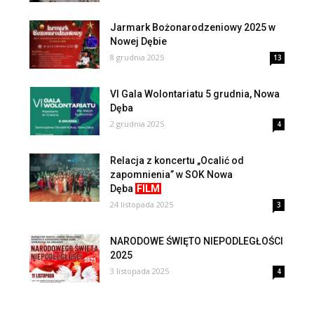
Jarmark Bożonarodzeniowy 2025 w
Nowej Dębie
8 grudnia 2025
13
VI Gala Wolontariatu 5 grudnia, Nowa
Dęba
2 grudnia 2025
4
Relacja z koncertu „Ocalić od
zapomnienia” w SOK Nowa
Dęba
FILM
24 listopada 2025
3
NARODOWE ŚWIĘTO NIEPODLEGŁOŚCI
2025
3 listopada 2025
4