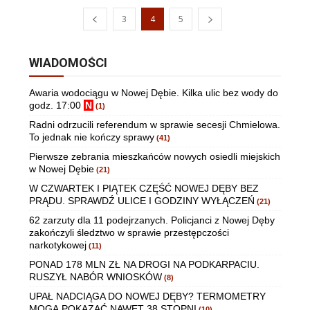
3
4
5
WIADOMOŚCI
Awaria wodociągu w Nowej Dębie. Kilka ulic bez wody do
godz. 17:00
N
(1)
Radni odrzucili referendum w sprawie secesji Chmielowa.
To jednak nie kończy sprawy
(41)
Pierwsze zebrania mieszkańców nowych osiedli miejskich
w Nowej Dębie
(21)
W CZWARTEK I PIĄTEK CZĘŚĆ NOWEJ DĘBY BEZ
PRĄDU. SPRAWDŹ ULICE I GODZINY WYŁĄCZEŃ
(21)
62 zarzuty dla 11 podejrzanych. Policjanci z Nowej Dęby
zakończyli śledztwo w sprawie przestępczości
narkotykowej
(11)
PONAD 178 MLN ZŁ NA DROGI NA PODKARPACIU.
RUSZYŁ NABÓR WNIOSKÓW
(8)
UPAŁ NADCIĄGA DO NOWEJ DĘBY? TERMOMETRY
MOGĄ POKAZAĆ NAWET 38 STOPNI
(10)