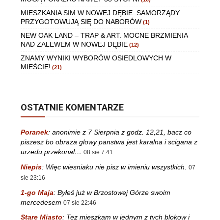
MIESZKANIA SIM W NOWEJ DĘBIE. SAMORZĄDY
PRZYGOTOWUJĄ SIĘ DO NABORÓW
(1)
NEW OAK LAND – TRAP & ART. MOCNE BRZMIENIA
NAD ZALEWEM W NOWEJ DĘBIE
(12)
ZNAMY WYNIKI WYBORÓW OSIEDLOWYCH W
MIEŚCIE!
(21)
OSTATNIE KOMENTARZE
Poranek
:
anonimie z 7 Sierpnia z godz. 12,21, bacz co
piszesz bo obraza glowy panstwa jest karalna i scigana z
urzedu,przekonal…
08 sie 7:41
Niepis
:
Więc wiesniaku nie pisz w imieniu wszystkich.
07
sie 23:16
1-go Maja
:
Byłeś już w Brzostowej Górze swoim
mercedesem
07 sie 22:46
Stare Miasto
:
Tez mieszkam w jednym z tych blokow i