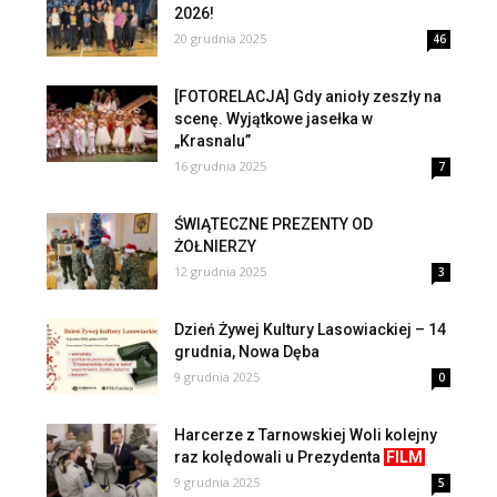
2026!
20 grudnia 2025
46
[FOTORELACJA] Gdy anioły zeszły na
scenę. Wyjątkowe jasełka w
„Krasnalu”
16 grudnia 2025
7
ŚWIĄTECZNE PREZENTY OD
ŻOŁNIERZY
12 grudnia 2025
3
Dzień Żywej Kultury Lasowiackiej – 14
grudnia, Nowa Dęba
9 grudnia 2025
0
Harcerze z Tarnowskiej Woli kolejny
raz kolędowali u Prezydenta
FILM
9 grudnia 2025
5