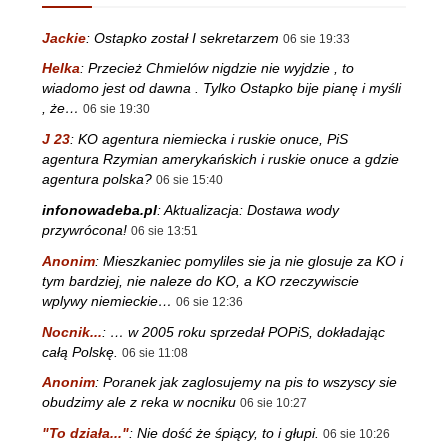
Jackie
:
Ostapko został I sekretarzem
06 sie 19:33
Helka
:
Przecież Chmielów nigdzie nie wyjdzie , to
wiadomo jest od dawna . Tylko Ostapko bije pianę i myśli
, że…
06 sie 19:30
J 23
:
KO agentura niemiecka i ruskie onuce, PiS
agentura Rzymian amerykańskich i ruskie onuce a gdzie
agentura polska?
06 sie 15:40
infonowadeba.pl
:
Aktualizacja: Dostawa wody
przywrócona!
06 sie 13:51
Anonim
:
Mieszkaniec pomyliles sie ja nie glosuje za KO i
tym bardziej, nie naleze do KO, a KO rzeczywiscie
wplywy niemieckie…
06 sie 12:36
Nocnik...
:
… w 2005 roku sprzedał POPiS, dokładając
całą Polskę.
06 sie 11:08
Anonim
:
Poranek jak zaglosujemy na pis to wszyscy sie
obudzimy ale z reka w nocniku
06 sie 10:27
"To działa..."
:
Nie dość że śpiący, to i głupi.
06 sie 10:26