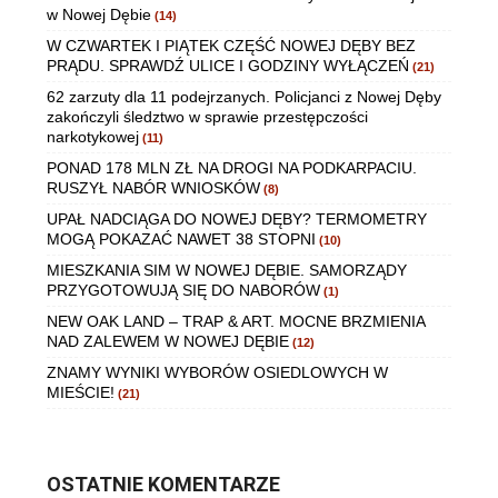
w Nowej Dębie
(14)
W CZWARTEK I PIĄTEK CZĘŚĆ NOWEJ DĘBY BEZ
PRĄDU. SPRAWDŹ ULICE I GODZINY WYŁĄCZEŃ
(21)
62 zarzuty dla 11 podejrzanych. Policjanci z Nowej Dęby
zakończyli śledztwo w sprawie przestępczości
narkotykowej
(11)
PONAD 178 MLN ZŁ NA DROGI NA PODKARPACIU.
RUSZYŁ NABÓR WNIOSKÓW
(8)
UPAŁ NADCIĄGA DO NOWEJ DĘBY? TERMOMETRY
MOGĄ POKAZAĆ NAWET 38 STOPNI
(10)
MIESZKANIA SIM W NOWEJ DĘBIE. SAMORZĄDY
PRZYGOTOWUJĄ SIĘ DO NABORÓW
(1)
NEW OAK LAND – TRAP & ART. MOCNE BRZMIENIA
NAD ZALEWEM W NOWEJ DĘBIE
(12)
ZNAMY WYNIKI WYBORÓW OSIEDLOWYCH W
MIEŚCIE!
(21)
OSTATNIE KOMENTARZE