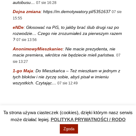
autobusu…
07 sie 16:28
Dojna zmiana
:
https://m.demotywatory.pl/5351637
07 sie
15:55
eNDe
:
Głosować na PiS, to jakby brać ślub drugi raz po
rozwodzie… Czego nie zrozumiałeś za pierwszym razem
?
07 sie 13:56
AnonimowyMieszkaniec
:
Nie macie prezydenta, nie
macie premiera, wkrótce nie będziecie mieli państwa.
07
sie 13:27
1-go Maja
:
Do Mieszkańca – Też mieszkam w jednym z
tych bloków i nie życzę sobie, abyś pisał w imieniu
wszystkich. Czytając…
07 sie 12:49
Ta strona używa ciasteczek (cookies), dzięki którym nasz serwis
Reklama
TV DĘBA
Polityka prywatności / RODO
Kontakt
może działać lepiej.
POLITYKA PRYWATNOŚCI / RODO
Zgoda
© Info Nowa Dęba