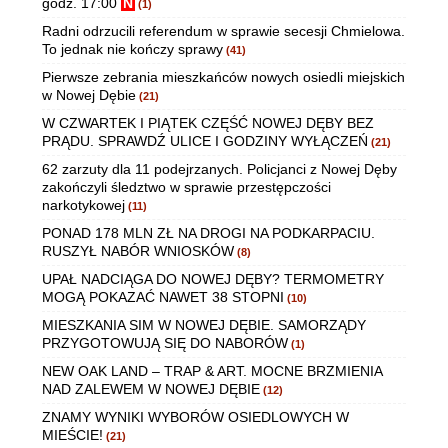
godz. 17:00
N
(1)
Radni odrzucili referendum w sprawie secesji Chmielowa.
To jednak nie kończy sprawy
(41)
Pierwsze zebrania mieszkańców nowych osiedli miejskich
w Nowej Dębie
(21)
W CZWARTEK I PIĄTEK CZĘŚĆ NOWEJ DĘBY BEZ
PRĄDU. SPRAWDŹ ULICE I GODZINY WYŁĄCZEŃ
(21)
62 zarzuty dla 11 podejrzanych. Policjanci z Nowej Dęby
zakończyli śledztwo w sprawie przestępczości
narkotykowej
(11)
PONAD 178 MLN ZŁ NA DROGI NA PODKARPACIU.
RUSZYŁ NABÓR WNIOSKÓW
(8)
UPAŁ NADCIĄGA DO NOWEJ DĘBY? TERMOMETRY
MOGĄ POKAZAĆ NAWET 38 STOPNI
(10)
MIESZKANIA SIM W NOWEJ DĘBIE. SAMORZĄDY
PRZYGOTOWUJĄ SIĘ DO NABORÓW
(1)
NEW OAK LAND – TRAP & ART. MOCNE BRZMIENIA
NAD ZALEWEM W NOWEJ DĘBIE
(12)
ZNAMY WYNIKI WYBORÓW OSIEDLOWYCH W
MIEŚCIE!
(21)