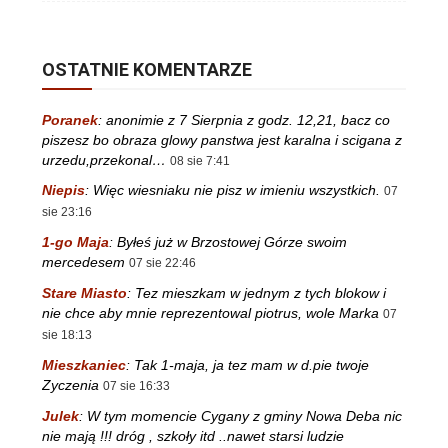
OSTATNIE KOMENTARZE
Poranek
:
anonimie z 7 Sierpnia z godz. 12,21, bacz co
piszesz bo obraza glowy panstwa jest karalna i scigana z
urzedu,przekonal…
08 sie 7:41
Niepis
:
Więc wiesniaku nie pisz w imieniu wszystkich.
07
sie 23:16
1-go Maja
:
Byłeś już w Brzostowej Górze swoim
mercedesem
07 sie 22:46
Stare Miasto
:
Tez mieszkam w jednym z tych blokow i
nie chce aby mnie reprezentowal piotrus, wole Marka
07
sie 18:13
Mieszkaniec
:
Tak 1-maja, ja tez mam w d.pie twoje
Zyczenia
07 sie 16:33
Julek
:
W tym momencie Cygany z gminy Nowa Deba nic
nie mają !!! dróg , szkoły itd ..nawet starsi ludzie