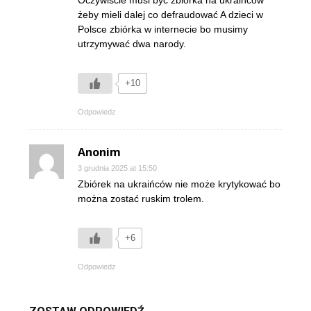
Oczywiście musi być zbiórka na ukraińców
żeby mieli dalej co defraudować A dzieci w
Polsce zbiórka w internecie bo musimy
utrzymywać dwa narody.
+10
Odpowiedz
Anonim
3 grudnia 2025 at 15:50
Zbiórek na ukraińców nie może krytykować bo
można zostać ruskim trolem.
+6
Odpowiedz