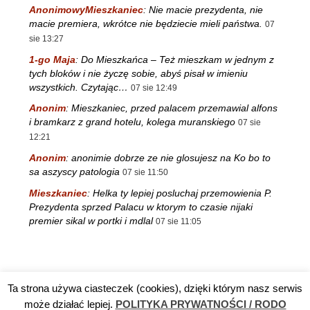
AnonimowyMieszkaniec
:
Nie macie prezydenta, nie
macie premiera, wkrótce nie będziecie mieli państwa.
07
sie 13:27
1-go Maja
:
Do Mieszkańca – Też mieszkam w jednym z
tych bloków i nie życzę sobie, abyś pisał w imieniu
wszystkich. Czytając…
07 sie 12:49
Anonim
:
Mieszkaniec, przed palacem przemawial alfons
i bramkarz z grand hotelu, kolega muranskiego
07 sie
12:21
Anonim
:
anonimie dobrze ze nie glosujesz na Ko bo to
sa aszyscy patologia
07 sie 11:50
Mieszkaniec
:
Helka ty lepiej posluchaj przemowienia P.
Prezydenta sprzed Palacu w ktorym to czasie nijaki
premier sikal w portki i mdlal
07 sie 11:05
Ta strona używa ciasteczek (cookies), dzięki którym nasz serwis
Reklama
TV DĘBA
Polityka prywatności / RODO
Kontakt
może działać lepiej.
POLITYKA PRYWATNOŚCI / RODO