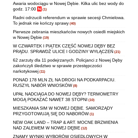
Awaria wodociągu w Nowej Dębie. Kilka ulic bez wody do
godz. 17:00
N
(1)
Radni odrzucili referendum w sprawie secesji Chmielowa.
To jednak nie kończy sprawy
(40)
Pierwsze zebrania mieszkańców nowych osiedli miejskich
w Nowej Dębie
(19)
W CZWARTEK I PIĄTEK CZĘŚĆ NOWEJ DĘBY BEZ
PRĄDU. SPRAWDŹ ULICE I GODZINY WYŁĄCZEŃ
(21)
62 zarzuty dla 11 podejrzanych. Policjanci z Nowej Dęby
zakończyli śledztwo w sprawie przestępczości
narkotykowej
(11)
PONAD 178 MLN ZŁ NA DROGI NA PODKARPACIU.
RUSZYŁ NABÓR WNIOSKÓW
(8)
UPAŁ NADCIĄGA DO NOWEJ DĘBY? TERMOMETRY
MOGĄ POKAZAĆ NAWET 38 STOPNI
(10)
MIESZKANIA SIM W NOWEJ DĘBIE. SAMORZĄDY
PRZYGOTOWUJĄ SIĘ DO NABORÓW
(1)
NEW OAK LAND – TRAP & ART. MOCNE BRZMIENIA
NAD ZALEWEM W NOWEJ DĘBIE
(12)
ZNAMY WYNIKI WYBORÓW OSIEDLOWYCH W