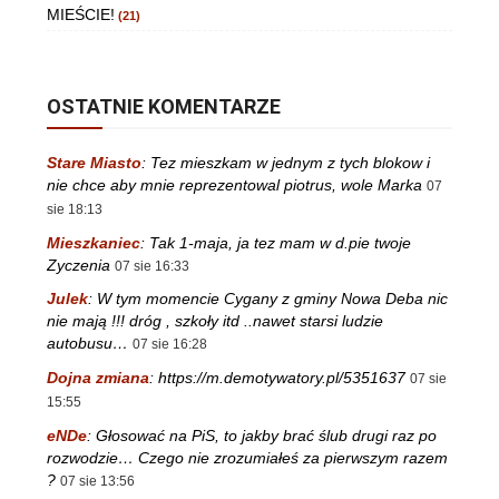
MIEŚCIE!
(21)
OSTATNIE KOMENTARZE
Stare Miasto
:
Tez mieszkam w jednym z tych blokow i
nie chce aby mnie reprezentowal piotrus, wole Marka
07
sie 18:13
Mieszkaniec
:
Tak 1-maja, ja tez mam w d.pie twoje
Zyczenia
07 sie 16:33
Julek
:
W tym momencie Cygany z gminy Nowa Deba nic
nie mają !!! dróg , szkoły itd ..nawet starsi ludzie
autobusu…
07 sie 16:28
Dojna zmiana
:
https://m.demotywatory.pl/5351637
07 sie
15:55
eNDe
:
Głosować na PiS, to jakby brać ślub drugi raz po
rozwodzie… Czego nie zrozumiałeś za pierwszym razem
?
07 sie 13:56