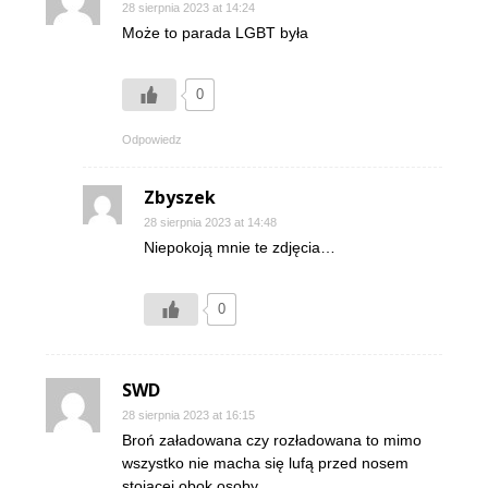
28 sierpnia 2023 at 14:24
Może to parada LGBT była
0
Odpowiedz
Zbyszek
28 sierpnia 2023 at 14:48
Niepokoją mnie te zdjęcia…
0
SWD
28 sierpnia 2023 at 16:15
Broń załadowana czy rozładowana to mimo
wszystko nie macha się lufą przed nosem
stojącej obok osoby.