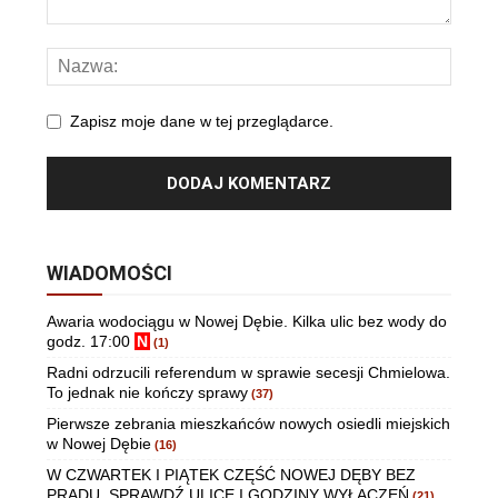
Zapisz moje dane w tej przeglądarce.
WIADOMOŚCI
Awaria wodociągu w Nowej Dębie. Kilka ulic bez wody do
godz. 17:00
N
(1)
Radni odrzucili referendum w sprawie secesji Chmielowa.
To jednak nie kończy sprawy
(37)
Pierwsze zebrania mieszkańców nowych osiedli miejskich
w Nowej Dębie
(16)
W CZWARTEK I PIĄTEK CZĘŚĆ NOWEJ DĘBY BEZ
PRĄDU. SPRAWDŹ ULICE I GODZINY WYŁĄCZEŃ
(21)