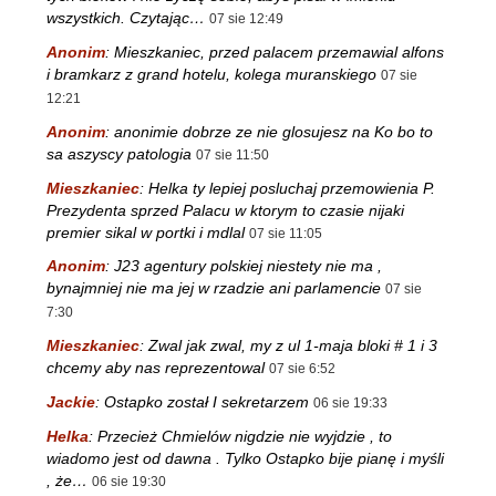
wszystkich. Czytając…
07 sie 12:49
Anonim
:
Mieszkaniec, przed palacem przemawial alfons
i bramkarz z grand hotelu, kolega muranskiego
07 sie
12:21
Anonim
:
anonimie dobrze ze nie glosujesz na Ko bo to
sa aszyscy patologia
07 sie 11:50
Mieszkaniec
:
Helka ty lepiej posluchaj przemowienia P.
Prezydenta sprzed Palacu w ktorym to czasie nijaki
premier sikal w portki i mdlal
07 sie 11:05
Anonim
:
J23 agentury polskiej niestety nie ma ,
bynajmniej nie ma jej w rzadzie ani parlamencie
07 sie
7:30
Mieszkaniec
:
Zwal jak zwal, my z ul 1-maja bloki # 1 i 3
chcemy aby nas reprezentowal
07 sie 6:52
Jackie
:
Ostapko został I sekretarzem
06 sie 19:33
Helka
:
Przecież Chmielów nigdzie nie wyjdzie , to
wiadomo jest od dawna . Tylko Ostapko bije pianę i myśli
, że…
06 sie 19:30