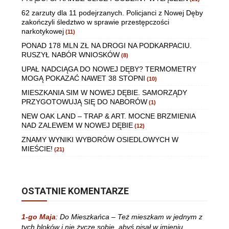
62 zarzuty dla 11 podejrzanych. Policjanci z Nowej Dęby
zakończyli śledztwo w sprawie przestępczości
narkotykowej
(11)
PONAD 178 MLN ZŁ NA DROGI NA PODKARPACIU.
RUSZYŁ NABÓR WNIOSKÓW
(8)
UPAŁ NADCIĄGA DO NOWEJ DĘBY? TERMOMETRY
MOGĄ POKAZAĆ NAWET 38 STOPNI
(10)
MIESZKANIA SIM W NOWEJ DĘBIE. SAMORZĄDY
PRZYGOTOWUJĄ SIĘ DO NABORÓW
(1)
NEW OAK LAND – TRAP & ART. MOCNE BRZMIENIA
NAD ZALEWEM W NOWEJ DĘBIE
(12)
ZNAMY WYNIKI WYBORÓW OSIEDLOWYCH W
MIEŚCIE!
(21)
OSTATNIE KOMENTARZE
1-go Maja
:
Do Mieszkańca – Też mieszkam w jednym z
tych bloków i nie życzę sobie, abyś pisał w imieniu