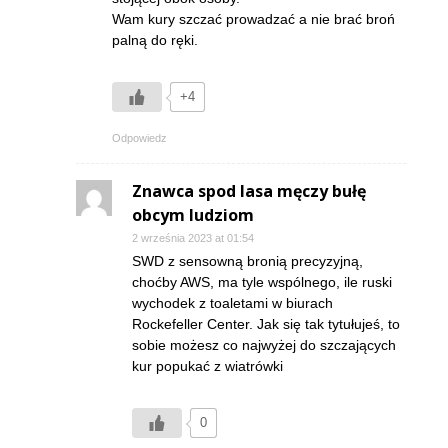
Wam kury szczać prowadzać a nie brać broń
palną do ręki.
+4
Odpowiedz
Znawca spod lasa męczy bułę
obcym ludziom
2 września 2023 at 01:54
SWD z sensowną bronią precyzyjną,
choćby AWS, ma tyle wspólnego, ile ruski
wychodek z toaletami w biurach
Rockefeller Center. Jak się tak tytułujeś, to
sobie możesz co najwyżej do szczających
kur popukać z wiatrówki
0