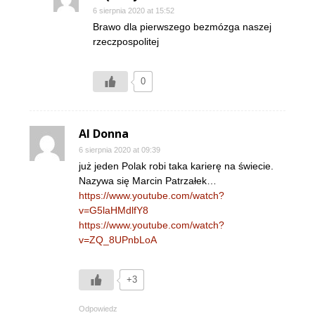
6 sierpnia 2020 at 15:52
Brawo dla pierwszego bezmózga naszej
rzeczpospolitej
0
Al Donna
6 sierpnia 2020 at 09:39
już jeden Polak robi taka karierę na świecie.
Nazywa się Marcin Patrzałek…
https://www.youtube.com/watch?
v=G5laHMdlfY8
https://www.youtube.com/watch?
v=ZQ_8UPnbLoA
+3
Odpowiedz