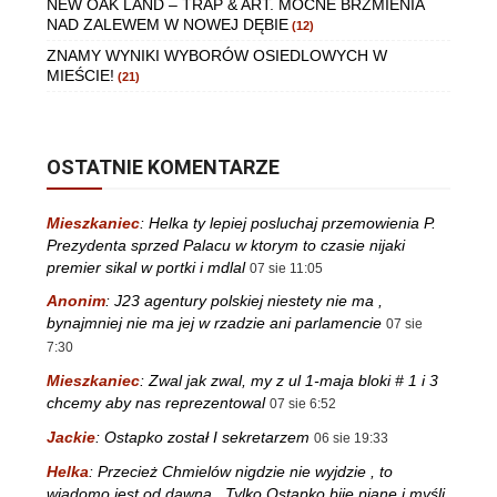
NEW OAK LAND – TRAP & ART. MOCNE BRZMIENIA
NAD ZALEWEM W NOWEJ DĘBIE
(12)
ZNAMY WYNIKI WYBORÓW OSIEDLOWYCH W
MIEŚCIE!
(21)
OSTATNIE KOMENTARZE
Mieszkaniec
:
Helka ty lepiej posluchaj przemowienia P.
Prezydenta sprzed Palacu w ktorym to czasie nijaki
premier sikal w portki i mdlal
07 sie 11:05
Anonim
:
J23 agentury polskiej niestety nie ma ,
bynajmniej nie ma jej w rzadzie ani parlamencie
07 sie
7:30
Mieszkaniec
:
Zwal jak zwal, my z ul 1-maja bloki # 1 i 3
chcemy aby nas reprezentowal
07 sie 6:52
Jackie
:
Ostapko został I sekretarzem
06 sie 19:33
Helka
:
Przecież Chmielów nigdzie nie wyjdzie , to
wiadomo jest od dawna . Tylko Ostapko bije pianę i myśli