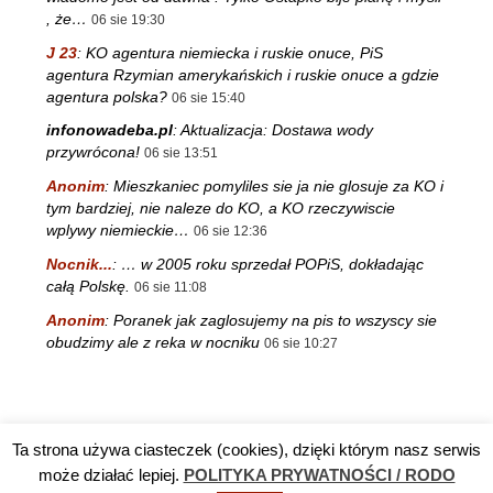
, że…
06 sie 19:30
J 23
:
KO agentura niemiecka i ruskie onuce, PiS
agentura Rzymian amerykańskich i ruskie onuce a gdzie
agentura polska?
06 sie 15:40
infonowadeba.pl
:
Aktualizacja: Dostawa wody
przywrócona!
06 sie 13:51
Anonim
:
Mieszkaniec pomyliles sie ja nie glosuje za KO i
tym bardziej, nie naleze do KO, a KO rzeczywiscie
wplywy niemieckie…
06 sie 12:36
Nocnik...
:
… w 2005 roku sprzedał POPiS, dokładając
całą Polskę.
06 sie 11:08
Anonim
:
Poranek jak zaglosujemy na pis to wszyscy sie
obudzimy ale z reka w nocniku
06 sie 10:27
Ta strona używa ciasteczek (cookies), dzięki którym nasz serwis
Reklama
TV DĘBA
Polityka prywatności / RODO
Kontakt
może działać lepiej.
POLITYKA PRYWATNOŚCI / RODO