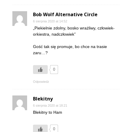
Bob Wolf Alternative Circle
6 sierpnia 2020 at 14:52
„Piekielnie zdolny, bosko wrażliwy, człowiek-
orkiestra, nadczłowiek”
Gość tak się promuje, bo chce na trasie
zaru…?
0
Odpowiedz
Blekitny
6 sierpnia 2020 at 18:21
Blekitny to Ham
0