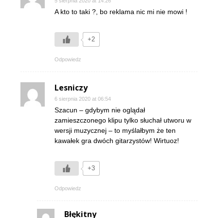
5 sierpnia 2020 at 14:26
A kto to taki ?, bo reklama nic mi nie mowi !
+2
Odpowiedz
Lesniczy
6 sierpnia 2020 at 06:54
Szacun – gdybym nie oglądał
zamieszczonego klipu tylko słuchał utworu w
wersji muzycznej – to myślałbym że ten
kawałek gra dwóch gitarzystów! Wirtuoz!
+3
Odpowiedz
Błękitny