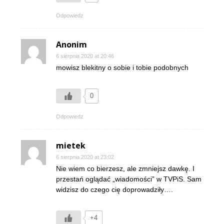
Odpowiedz
Anonim
6 sierpnia 2020 at 20:46
mowisz blekitny o sobie i tobie podobnych
0
Odpowiedz
mietek
6 sierpnia 2020 at 23:02
Nie wiem co bierzesz, ale zmniejsz dawkę. I
przestań oglądać „wiadomości” w TVPiS. Sam
widzisz do czego cię doprowadziły….
+4