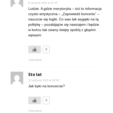
8 sierpnia 2020 at 21:33
Ludzie. A gdzie merytoryka – toż to informacja
czysto artystyczna – „Zapowiedź koncertu” –
nauczcie się logiki. Co was tak wygięło na tą
politykę – pozabijajcie się nawzajem i będzie
w końcu tak zwany święty spokój z głupimi
wpisami
0
Odpowiedz
Sto lat
10 sierpnia 2020 at 09:48
Jak było na koncercie?
0
Odpowiedz