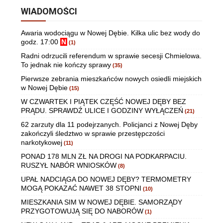
WIADOMOŚCI
Awaria wodociągu w Nowej Dębie. Kilka ulic bez wody do
godz. 17:00
N
(1)
Radni odrzucili referendum w sprawie secesji Chmielowa.
To jednak nie kończy sprawy
(35)
Pierwsze zebrania mieszkańców nowych osiedli miejskich
w Nowej Dębie
(15)
W CZWARTEK I PIĄTEK CZĘŚĆ NOWEJ DĘBY BEZ
PRĄDU. SPRAWDŹ ULICE I GODZINY WYŁĄCZEŃ
(21)
62 zarzuty dla 11 podejrzanych. Policjanci z Nowej Dęby
zakończyli śledztwo w sprawie przestępczości
narkotykowej
(11)
PONAD 178 MLN ZŁ NA DROGI NA PODKARPACIU.
RUSZYŁ NABÓR WNIOSKÓW
(8)
UPAŁ NADCIĄGA DO NOWEJ DĘBY? TERMOMETRY
MOGĄ POKAZAĆ NAWET 38 STOPNI
(10)
MIESZKANIA SIM W NOWEJ DĘBIE. SAMORZĄDY
PRZYGOTOWUJĄ SIĘ DO NABORÓW
(1)