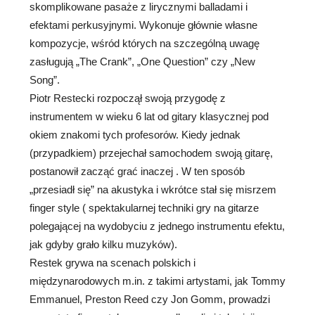
skomplikowane pasaże z lirycznymi balladami i
efektami perkusyjnymi. Wykonuje głównie własne
kompozycje, wśród których na szczególną uwagę
zasługują „The Crank”, „One Question” czy „New
Song”.
Piotr Restecki rozpoczął swoją przygodę z
instrumentem w wieku 6 lat od gitary klasycznej pod
okiem znakomi tych profesorów. Kiedy jednak
(przypadkiem) przejechał samochodem swoją gitarę,
postanowił zacząć grać inaczej . W ten sposób
„przesiadł się” na akustyka i wkrótce stał się misrzem
finger style ( spektakularnej techniki gry na gitarze
polegającej na wydobyciu z jednego instrumentu efektu,
jak gdyby grało kilku muzyków).
Restek grywa na scenach polskich i
międzynarodowych m.in. z takimi artystami, jak Tommy
Emmanuel, Preston Reed czy Jon Gomm, prowadzi