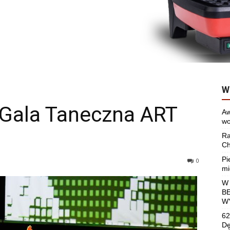
W
Gala Taneczna ART
Aw
wo
Ra
Ch
Pi
0
mi
W
B
W
62
Dę