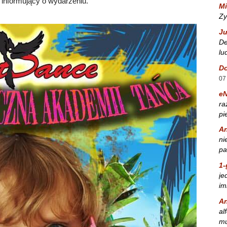
 informujący o wydarzeniu.
Mi
Zy
Ju
De
lu
Do
07
e
ra
pi
A
ni
pa
1-
je
im
A
al
mu