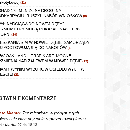
rkotykowej
(11)
ONAD 178 MLN ZŁ NA DROGI NA
ODKARPACIU. RUSZYŁ NABÓR WNIOSKÓW
(8)
PAŁ NADCIĄGA DO NOWEJ DĘBY?
ERMOMETRY MOGĄ POKAZAĆ NAWET 38
TOPNI
(10)
IESZKANIA SIM W NOWEJ DĘBIE. SAMORZĄDY
RZYGOTOWUJĄ SIĘ DO NABORÓW
(1)
EW OAK LAND – TRAP & ART. MOCNE
RZMIENIA NAD ZALEWEM W NOWEJ DĘBIE
(12)
NAMY WYNIKI WYBORÓW OSIEDLOWYCH W
EŚCIE!
(21)
STATNIE KOMENTARZE
are Miasto
:
Tez mieszkam w jednym z tych
okow i nie chce aby mnie reprezentowal piotrus,
le Marka
07 sie 18:13