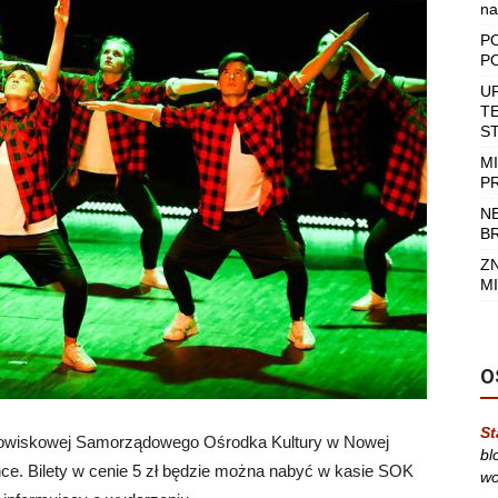
na
P
P
U
T
S
M
P
N
B
Z
MI
O
St
widowiskowej Samorządowego Ośrodka Kultury w Nowej
bl
ce. Bilety w cenie 5 zł będzie można nabyć w kasie SOK
wo