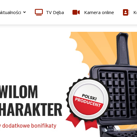
ktualności
TV Dęba
Kamera online
K