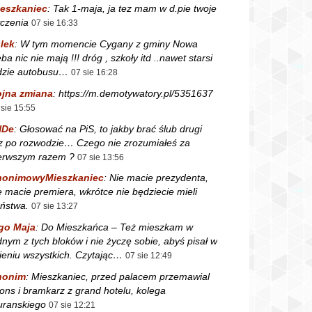
eszkaniec
:
Tak 1-maja, ja tez mam w d.pie twoje
czenia
07 sie 16:33
lek
:
W tym momencie Cygany z gminy Nowa
ba nic nie mają !!! dróg , szkoły itd ..nawet starsi
dzie autobusu…
07 sie 16:28
jna zmiana
:
https://m.demotywatory.pl/5351637
 sie 15:55
NDe
:
Głosować na PiS, to jakby brać ślub drugi
z po rozwodzie… Czego nie zrozumiałeś za
erwszym razem ?
07 sie 13:56
nonimowyMieszkaniec
:
Nie macie prezydenta,
e macie premiera, wkrótce nie będziecie mieli
ństwa.
07 sie 13:27
go Maja
:
Do Mieszkańca – Też mieszkam w
dnym z tych bloków i nie życzę sobie, abyś pisał w
ieniu wszystkich. Czytając…
07 sie 12:49
nonim
:
Mieszkaniec, przed palacem przemawial
fons i bramkarz z grand hotelu, kolega
ranskiego
07 sie 12:21