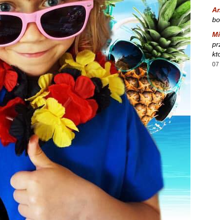
A
bo
Mi
pr
kt
07