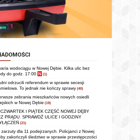
IADOMOŚCI
aria wodociągu w Nowej Dębie. Kilka ulic bez
dy do godz. 17:00
N
(1)
dni odrzucili referendum w sprawie secesji
mielowa. To jednak nie kończy sprawy
(40)
erwsze zebrania mieszkańców nowych osiedli
ejskich w Nowej Dębie
(19)
 CZWARTEK I PIĄTEK CZĘŚĆ NOWEJ DĘBY
EZ PRĄDU. SPRAWDŹ ULICE I GODZINY
YŁĄCZEŃ
(21)
 zarzuty dla 11 podejrzanych. Policjanci z Nowej
by zakończyli śledztwo w sprawie przestępczości