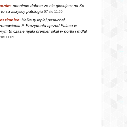
nonim
:
anonimie dobrze ze nie glosujesz na Ko
 to sa aszyscy patologia
07 sie 11:50
eszkaniec
:
Helka ty lepiej posluchaj
zemowienia P. Prezydenta sprzed Palacu w
orym to czasie nijaki premier sikal w portki i mdlal
 sie 11:05