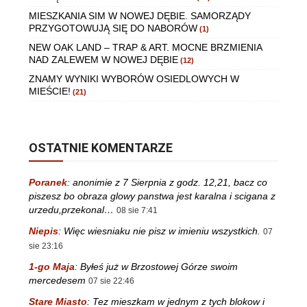
MIESZKANIA SIM W NOWEJ DĘBIE. SAMORZĄDY
PRZYGOTOWUJĄ SIĘ DO NABORÓW
(1)
NEW OAK LAND – TRAP & ART. MOCNE BRZMIENIA
NAD ZALEWEM W NOWEJ DĘBIE
(12)
ZNAMY WYNIKI WYBORÓW OSIEDLOWYCH W
MIEŚCIE!
(21)
OSTATNIE KOMENTARZE
Poranek
:
anonimie z 7 Sierpnia z godz. 12,21, bacz co
piszesz bo obraza glowy panstwa jest karalna i scigana z
urzedu,przekonal…
08 sie 7:41
Niepis
:
Więc wiesniaku nie pisz w imieniu wszystkich.
07
sie 23:16
1-go Maja
:
Byłeś już w Brzostowej Górze swoim
mercedesem
07 sie 22:46
Stare Miasto
:
Tez mieszkam w jednym z tych blokow i