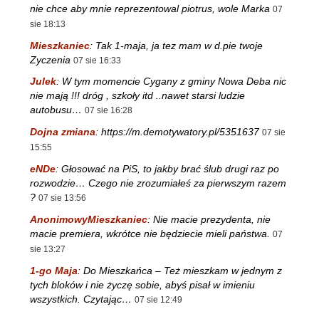
nie chce aby mnie reprezentowal piotrus, wole Marka
07
sie 18:13
Mieszkaniec
:
Tak 1-maja, ja tez mam w d.pie twoje
Zyczenia
07 sie 16:33
Julek
:
W tym momencie Cygany z gminy Nowa Deba nic
nie mają !!! dróg , szkoły itd ..nawet starsi ludzie
autobusu…
07 sie 16:28
Dojna zmiana
:
https://m.demotywatory.pl/5351637
07 sie
15:55
eNDe
:
Głosować na PiS, to jakby brać ślub drugi raz po
rozwodzie… Czego nie zrozumiałeś za pierwszym razem
?
07 sie 13:56
AnonimowyMieszkaniec
:
Nie macie prezydenta, nie
macie premiera, wkrótce nie będziecie mieli państwa.
07
sie 13:27
1-go Maja
:
Do Mieszkańca – Też mieszkam w jednym z
tych bloków i nie życzę sobie, abyś pisał w imieniu
wszystkich. Czytając…
07 sie 12:49