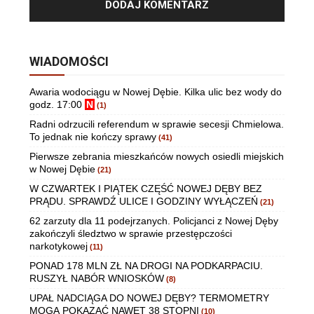
WIADOMOŚCI
Awaria wodociągu w Nowej Dębie. Kilka ulic bez wody do
godz. 17:00
N
(1)
Radni odrzucili referendum w sprawie secesji Chmielowa.
To jednak nie kończy sprawy
(41)
Pierwsze zebrania mieszkańców nowych osiedli miejskich
w Nowej Dębie
(21)
W CZWARTEK I PIĄTEK CZĘŚĆ NOWEJ DĘBY BEZ
PRĄDU. SPRAWDŹ ULICE I GODZINY WYŁĄCZEŃ
(21)
62 zarzuty dla 11 podejrzanych. Policjanci z Nowej Dęby
zakończyli śledztwo w sprawie przestępczości
narkotykowej
(11)
PONAD 178 MLN ZŁ NA DROGI NA PODKARPACIU.
RUSZYŁ NABÓR WNIOSKÓW
(8)
UPAŁ NADCIĄGA DO NOWEJ DĘBY? TERMOMETRY
MOGĄ POKAZAĆ NAWET 38 STOPNI
(10)