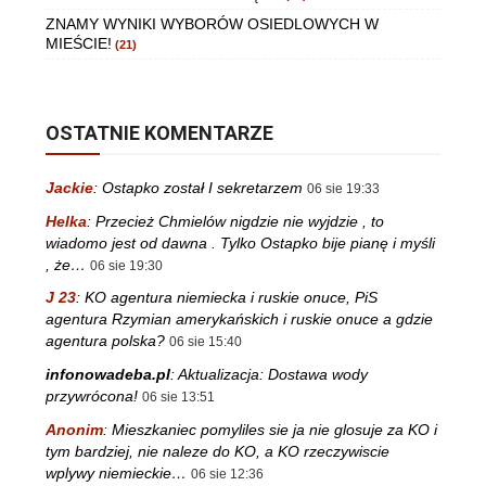
ZNAMY WYNIKI WYBORÓW OSIEDLOWYCH W
MIEŚCIE!
(21)
OSTATNIE KOMENTARZE
Jackie
:
Ostapko został I sekretarzem
06 sie 19:33
Helka
:
Przecież Chmielów nigdzie nie wyjdzie , to
wiadomo jest od dawna . Tylko Ostapko bije pianę i myśli
, że…
06 sie 19:30
J 23
:
KO agentura niemiecka i ruskie onuce, PiS
agentura Rzymian amerykańskich i ruskie onuce a gdzie
agentura polska?
06 sie 15:40
infonowadeba.pl
:
Aktualizacja: Dostawa wody
przywrócona!
06 sie 13:51
Anonim
:
Mieszkaniec pomyliles sie ja nie glosuje za KO i
tym bardziej, nie naleze do KO, a KO rzeczywiscie
wplywy niemieckie…
06 sie 12:36