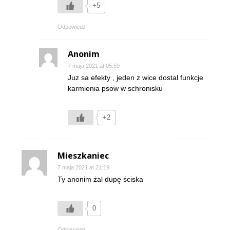
+5
Odpowiedz
Anonim
7 maja 2021 at 05:59
Juz sa efekty , jeden z wice dostal funkcje
karmienia psow w schronisku
+2
Mieszkaniec
7 maja 2021 at 21:19
Ty anonim żal dupę ściska
0
Odpowiedz