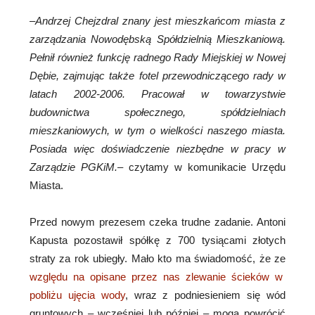
–
Andrzej Chejzdral znany jest mieszkańcom miasta z
zarządzania Nowodębską Spółdzielnią Mieszkaniową.
Pełnił również funkcję radnego Rady Miejskiej w Nowej
Dębie, zajmując także fotel przewodniczącego rady w
latach 2002-2006. Pracował w towarzystwie
budownictwa społecznego, spółdzielniach
mieszkaniowych, w tym o wielkości naszego miasta.
Posiada więc doświadczenie niezbędne w pracy w
Zarządzie PGKiM.
– czytamy w komunikacie Urzędu
Miasta.
Przed nowym prezesem czeka trudne zadanie. Antoni
Kapusta pozostawił spółkę z 700 tysiącami złotych
straty za rok ubiegły. Mało kto ma świadomość, że ze
względu na opisane przez nas zlewanie ścieków w
pobliżu ujęcia wody
, wraz z podniesieniem się wód
gruntowych – wcześniej lub później – mogą powrócić