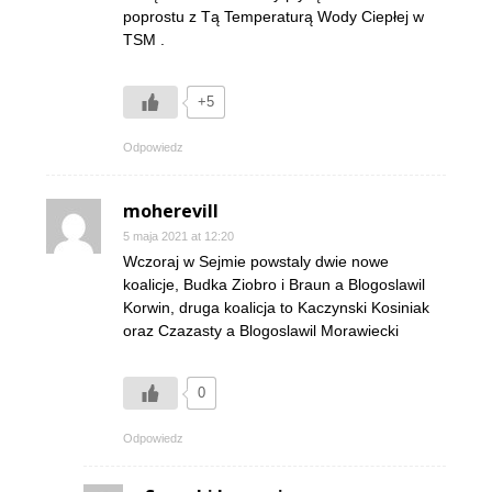
poprostu z Tą Temperaturą Wody Ciepłej w
TSM .
+5
Odpowiedz
moherevill
5 maja 2021 at 12:20
Wczoraj w Sejmie powstaly dwie nowe
koalicje, Budka Ziobro i Braun a Blogoslawil
Korwin, druga koalicja to Kaczynski Kosiniak
oraz Czazasty a Blogoslawil Morawiecki
0
Odpowiedz