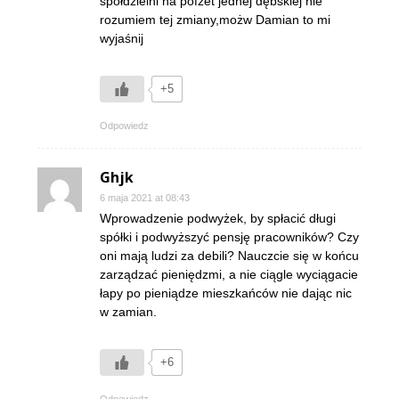
spółdzielni na pofzet jednej dębskiej nie
rozumiem tej zmiany,możw Damian to mi
wyjaśnij
+5
Odpowiedz
Ghjk
6 maja 2021 at 08:43
Wprowadzenie podwyżek, by spłacić długi
spółki i podwyższyć pensję pracowników? Czy
oni mają ludzi za debili? Nauczcie się w końcu
zarządzać pieniędzmi, a nie ciągle wyciągacie
łapy po pieniądze mieszkańców nie dając nic
w zamian.
+6
Odpowiedz