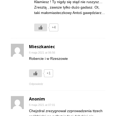
Kłamiesz ! Ty nigdy się stąd nie ruszysz…
Zresztą , zawsze tylko dużo gadasz. Ot,
taki małomiasteczkowy Antoś gawędziarz…
+4
Mieszkaniec
6 maja 2021 at 06:56
Robercie i w Rzeszowie
+1
Odpowiedz
Anonim
6 maja 2021 at 07:01
Chejzdral zrezygnował zzprowadzenia ttzech