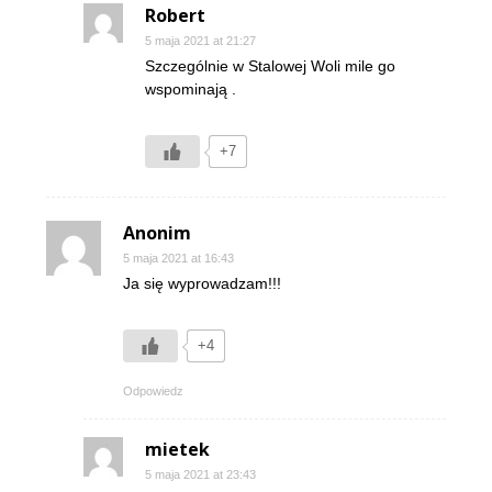
Robert
5 maja 2021 at 21:27
Szczególnie w Stalowej Woli mile go
wspominają .
+7
Anonim
5 maja 2021 at 16:43
Ja się wyprowadzam!!!
+4
Odpowiedz
mietek
5 maja 2021 at 23:43