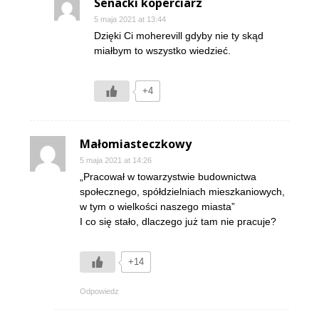
Senacki koperciarz
5 maja 2021 at 13:44
Dzięki Ci moherevill gdyby nie ty skąd
miałbym to wszystko wiedzieć.
+4
Małomiasteczkowy
5 maja 2021 at 14:26
„Pracował w towarzystwie budownictwa
społecznego, spółdzielniach mieszkaniowych,
w tym o wielkości naszego miasta”
I co się stało, dlaczego już tam nie pracuje?
+14
Odpowiedz