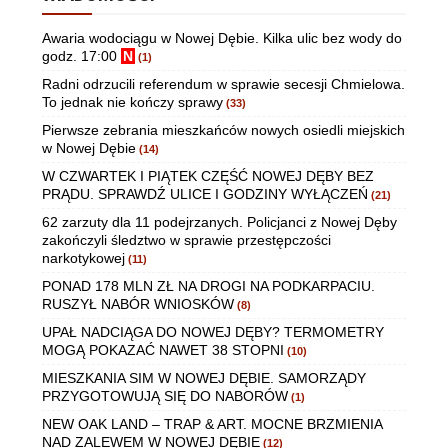
Awaria wodociągu w Nowej Dębie. Kilka ulic bez wody do
godz. 17:00
N
(1)
Radni odrzucili referendum w sprawie secesji Chmielowa.
To jednak nie kończy sprawy
(33)
Pierwsze zebrania mieszkańców nowych osiedli miejskich
w Nowej Dębie
(14)
W CZWARTEK I PIĄTEK CZĘŚĆ NOWEJ DĘBY BEZ
PRĄDU. SPRAWDŹ ULICE I GODZINY WYŁĄCZEŃ
(21)
62 zarzuty dla 11 podejrzanych. Policjanci z Nowej Dęby
zakończyli śledztwo w sprawie przestępczości
narkotykowej
(11)
PONAD 178 MLN ZŁ NA DROGI NA PODKARPACIU.
RUSZYŁ NABÓR WNIOSKÓW
(8)
UPAŁ NADCIĄGA DO NOWEJ DĘBY? TERMOMETRY
MOGĄ POKAZAĆ NAWET 38 STOPNI
(10)
MIESZKANIA SIM W NOWEJ DĘBIE. SAMORZĄDY
PRZYGOTOWUJĄ SIĘ DO NABORÓW
(1)
NEW OAK LAND – TRAP & ART. MOCNE BRZMIENIA
NAD ZALEWEM W NOWEJ DĘBIE
(12)