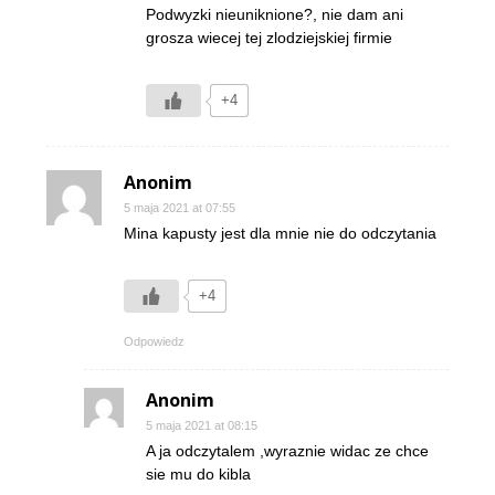
Podwyzki nieuniknione?, nie dam ani
grosza wiecej tej zlodziejskiej firmie
+4
Anonim
5 maja 2021 at 07:55
Mina kapusty jest dla mnie nie do odczytania
+4
Odpowiedz
Anonim
5 maja 2021 at 08:15
A ja odczytalem ,wyraznie widac ze chce
sie mu do kibla