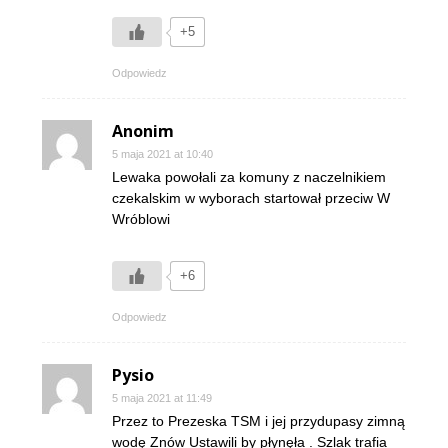
+5
Odpowiedz
Anonim
5 maja 2021 at 10:40
Lewaka powołali za komuny z naczelnikiem
czekalskim w wyborach startował przeciw W
Wróblowi
+6
Odpowiedz
Pysio
5 maja 2021 at 11:49
Przez to Prezeska TSM i jej przydupasy zimną
wodę Znów Ustawili by płynęła . Szlak trafia