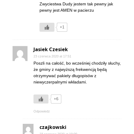
Zwyciestwa Dudy jestem tak pewny jak
pewny jest AMEN w pacierzu
+1
Jasiek Czesiek
23 czerwca 2020 at 17:51
Poszli na całość, bo wcześniej chodziły słuchy,
że gminy z najwyższą frekwencją będą
otrzymywać pakiety długopisów z
niewyczerpalnymi wkładami.
+6
Odpowiedz
czajkowski
23 czerwca 2020 at 19:09