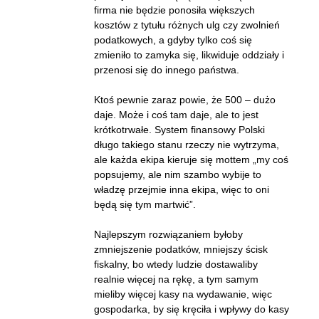
firma nie będzie ponosiła większych
kosztów z tytułu różnych ulg czy zwolnień
podatkowych, a gdyby tylko coś się
zmieniło to zamyka się, likwiduje oddziały i
przenosi się do innego państwa.
Ktoś pewnie zaraz powie, że 500 – dużo
daje. Może i coś tam daje, ale to jest
krótkotrwałe. System finansowy Polski
długo takiego stanu rzeczy nie wytrzyma,
ale każda ekipa kieruje się mottem „my coś
popsujemy, ale nim szambo wybije to
władzę przejmie inna ekipa, więc to oni
będą się tym martwić”.
Najlepszym rozwiązaniem byłoby
zmniejszenie podatków, mniejszy ścisk
fiskalny, bo wtedy ludzie dostawaliby
realnie więcej na rękę, a tym samym
mieliby więcej kasy na wydawanie, więc
gospodarka, by się kręciła i wpływy do kasy