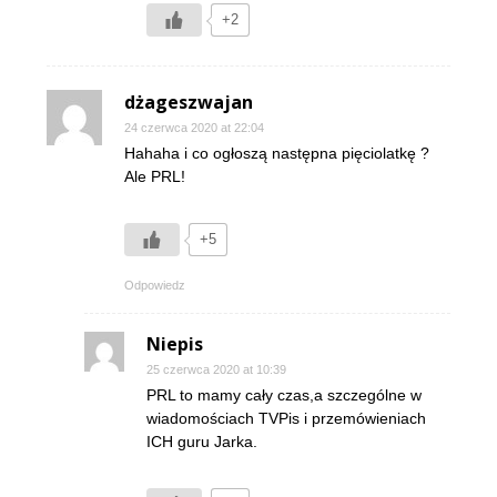
+2
dżageszwajan
24 czerwca 2020 at 22:04
Hahaha i co ogłoszą następna pięciolatkę ?
Ale PRL!
+5
Odpowiedz
Niepis
25 czerwca 2020 at 10:39
PRL to mamy cały czas,a szczególne w
wiadomościach TVPis i przemówieniach
ICH guru Jarka.