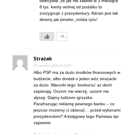
obiecywał ,ze jak nie załatwi w 3 miesiące
8 tys. kwoty wolnej od podatku to
zrezygnuje z prezydentury. Adrian jest tak
słowny jak pinokio „miska ryżu”
+6
Strażak
23 czerwca 2020 at 23:39
Albo PSP ma za dużo środków finansowych w
budżecie, albo dostali o jeden wóz strażacki
za dużo. Warunki tego ‘konkursu’ aż dech
zapierają. Oczom nie wierzę, uszom nie
słyszę. Dajmy ludziom igrzyska.
Parafrazując reklamę pewnego banku – co
jeszcze możemy ci obiecać… przed wyborami
prezydenckimi? A księgowy tego Państwa śpi
zapewne.