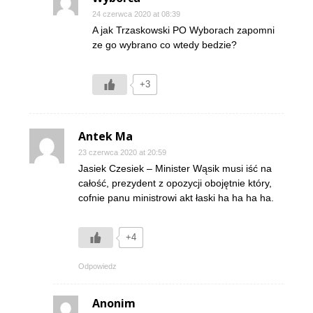
24 czerwca 2020 at 08:39
A jak Trzaskowski PO Wyborach zapomni
ze go wybrano co wtedy bedzie?
+3
Antek Ma
23 czerwca 2020 at 20:59
Jasiek Czesiek – Minister Wąsik musi iść na
całość, prezydent z opozycji obojętnie który,
cofnie panu ministrowi akt łaski ha ha ha ha.
+4
Odpowiedz
Anonim