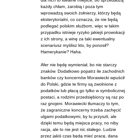
każdy chłam, zarobią i poza tym
wprowadzą swoich żołnierzy, którzy będą
eksterytorialni, co oznacza, że nie będą
podlegać polskim służbom, więc w takim
przypadku istnieje ryzyko jakiejś prowokacji
z ich strony, a winę za taki ewentualny
scenariusz myślisz kto, by ponosił?
Hamerykanie? Haha.
Afer nie będę wymieniał, bo nie starczy
znaków. Dodatkowo popatrz ile zachodnich
banków czy koncernów Morawiecki wpuścił
do Polski, gdzie te firmy są zwolnione z
podatków lub płacą go tylko w symbolicznej
postaci, a rodzimi przedsiębiorcy są raz po
raz gnojeni. Morawiecki tłumaczy to tym,
że zagraniczne koncerny trzeba zachęcić
ulgami podatkowymi, by tu przyszli, ale
dzięki temu będą miejsca pracy, no niby
racja, ale to nie jest nic stałego. Ludzie
przez jakiś czas będą mieć pracę, dana