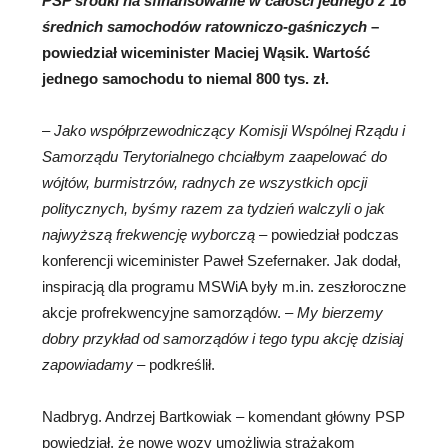
PSP środki na sfinansowanie w całości jednego z 16
średnich samochodów ratowniczo-gaśniczych
–
powiedział wiceminister Maciej Wąsik. Wartość
jednego samochodu to niemal 800 tys. zł.
–
Jako współprzewodniczący Komisji Wspólnej Rządu i
Samorządu Terytorialnego chciałbym zaapelować do
wójtów, burmistrzów, radnych ze wszystkich opcji
politycznych, byśmy razem za tydzień walczyli o jak
najwyższą frekwencję wyborczą
– powiedział podczas
konferencji wiceminister Paweł Szefernaker. Jak dodał,
inspiracją dla programu MSWiA były m.in. zeszłoroczne
akcje profrekwencyjne samorządów. –
My bierzemy
dobry przykład od samorządów i tego typu akcję dzisiaj
zapowiadamy
– podkreślił.
Nadbryg. Andrzej Bartkowiak – komendant główny PSP
powiedział, że nowe wozy umożliwią strażakom