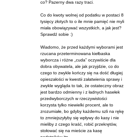
co? Pazerny dwa razy traci.
Co do kwoty wolnej od podatku w postaci 8
tysięcy złotych to o ile mnie pamięć nie myli
miała obowiązywać wszystkich, a jak jest?
Sprawdź sobie :)
Wiadomo, że przed każdymi wyborami jest
rzucana przeterminowana kiełbaska
wyborcza i różne „cuda” oczywiście dla
dobra obywatela, ale jak przyjdzie, co do
czego to zwykle kończy się na dość długiej
opieszałości w kwestii załatwienia sprawy i
zwykle wygląda to tak, że ostateczny obraz
jest bardzo odmienny i z ładnych hasełek
przedwyborczych w rzeczywistości
korzysta tylko niewielki procent, ale to
zrozumiałe, bo gdyby każdemu szli na rękę
to zmniejszyłyby się wpływy do kasy i nie
mieliby z czego kraść, robić przekrętów,
stołować się na mieście za kasę
podatników itp.