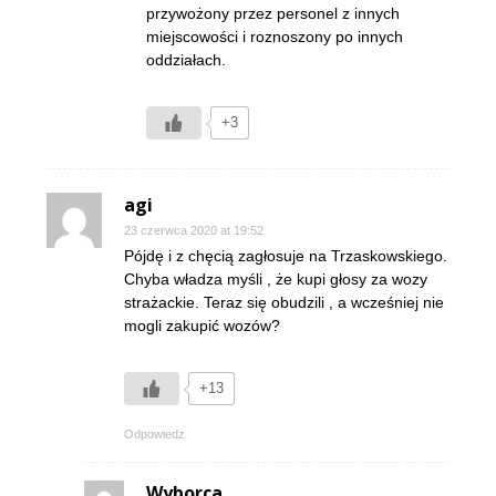
przywożony przez personel z innych
miejscowości i roznoszony po innych
oddziałach.
+3
agi
23 czerwca 2020 at 19:52
Pójdę i z chęcią zagłosuje na Trzaskowskiego.
Chyba władza myśli , że kupi głosy za wozy
strażackie. Teraz się obudzili , a wcześniej nie
mogli zakupić wozów?
+13
Odpowiedz
Wyborca