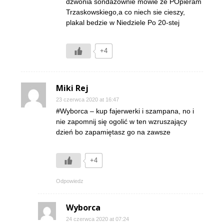
dzwonia sondazownie mowie ze POpieram
Trzaskowskiego,a co niech sie cieszy,
plakal bedzie w Niedziele Po 20-stej
+4
Miki Rej
23 czerwca 2020 at 16:47
#Wyborca – kup fajerwerki i szampana, no i
nie zapomnij się ogolić w ten wzruszający
dzień bo zapamiętasz go na zawsze
+4
Odpowiedz
Wyborca
24 czerwca 2020 at 07:24