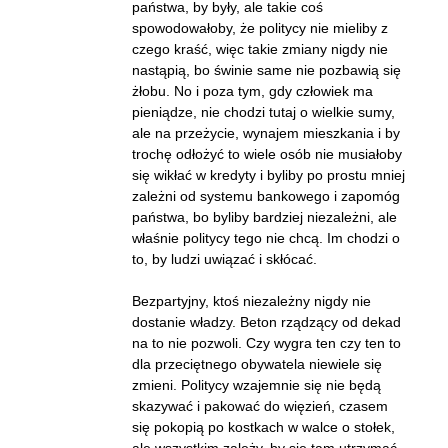
państwa, by były, ale takie coś
spowodowałoby, że politycy nie mieliby z
czego kraść, więc takie zmiany nigdy nie
nastąpią, bo świnie same nie pozbawią się
żłobu. No i poza tym, gdy człowiek ma
pieniądze, nie chodzi tutaj o wielkie sumy,
ale na przeżycie, wynajem mieszkania i by
trochę odłożyć to wiele osób nie musiałoby
się wikłać w kredyty i byliby po prostu mniej
zależni od systemu bankowego i zapomóg
państwa, bo byliby bardziej niezależni, ale
właśnie politycy tego nie chcą. Im chodzi o
to, by ludzi uwiązać i skłócać.
Bezpartyjny, ktoś niezależny nigdy nie
dostanie władzy. Beton rządzący od dekad
na to nie pozwoli. Czy wygra ten czy ten to
dla przeciętnego obywatela niewiele się
zmieni. Politycy wzajemnie się nie będą
skazywać i pakować do więzień, czasem
się pokopią po kostkach w walce o stołek,
ale wszystkim zależy, by się tam utrzymać,