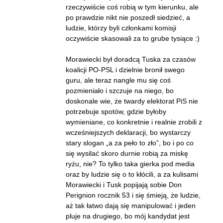
rzeczywiście coś robią w tym kierunku, ale
po prawdzie nikt nie poszedł siedzieć, a
ludzie, którzy byli członkami komisji
oczywiście skasowali za to grube tysiące :)
Morawiecki był doradcą Tuska za czasów
koalicji PO-PSL i dzielnie bronił swego
guru, ale teraz nangle mu się coś
pozmieniało i szczuje na niego, bo
doskonale wie, że twardy elektorat PiS nie
potrzebuje spotów, gdzie byłoby
wymieniane, co konkretnie i realnie zrobili z
wcześniejszych deklaracji, bo wystarczy
stary slogan „a za peło to zło”, bo i po co
się wysilać skoro durnie robią za miskę
ryżu, nie? To tylko taka gierka pod media
oraz by ludzie się o to kłócili, a za kulisami
Morawiecki i Tusk popijają sobie Don
Perignion rocznik 53 i się śmieją, że ludzie,
aż tak łatwo dają się manipulować i jeden
pluje na drugiego, bo mój kandydat jest