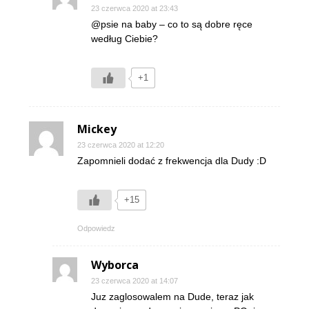
23 czerwca 2020 at 23:43
@psie na baby – co to są dobre ręce
według Ciebie?
+1
Mickey
23 czerwca 2020 at 12:20
Zapomnieli dodać z frekwencja dla Dudy :D
+15
Odpowiedz
Wyborca
23 czerwca 2020 at 14:07
Juz zaglosowalem na Dude, teraz jak