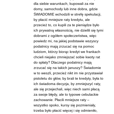
dla siebie warunkach, kupowali za nie
domy, samochody lub inne dobra, gdzie
ŚWIADOMIE wchodzili w strefę spekulacji,
by płacić mniejsze raty kredytu, ale
przecież to, co kupili za te pieniądze było
ich prywatną własnością, nie dzielili się tymi
dobrami z ogółem społeczeństwa, więc
powiedz mi, na jakiej podstawie wszyscy
podatnicy mają zrzucać się na pomoc
ludziom, którzy biorąc kredyt we frankach
chcieli niejako zmniejszać sobie kwoty rat
do spłaty? Dlaczego podatnicy mają
zrzucać się na takich januszy? Świadomie
w to weszli, przecież nikt im nie przystawiał
pistoletu do głów, by brali te kredyty, była to
ich świadoma decyzja, by zmniejszyć raty,
ale się przejechali, więc niech sami płacą
za swoje błędy, ale to typowe cebulackie
zachowanie. Płacili mniejsze raty –
wszystko spoko, kursy się pozmieniały,
trzeba było płacić więcej i się odmieniło,