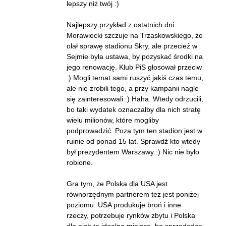
lepszy niż twój :)
Najlepszy przykład z ostatnich dni.
Morawiecki szczuje na Trzaskowskiego, że
olał sprawę stadionu Skry, ale przecież w
Sejmie była ustawa, by pozyskać środki na
jego renowację. Klub PiS głosował przeciw
:) Mogli temat sami ruszyć jakiś czas temu,
ale nie zrobili tego, a przy kampanii nagle
się zainteresowali :) Haha. Wtedy odrzucili,
bo taki wydatek oznaczałby dla nich stratę
wielu milionów, które mogliby
podprowadzić. Poza tym ten stadion jest w
ruinie od ponad 15 lat. Sprawdź kto wtedy
był prezydentem Warszawy :) Nic nie było
robione.
Gra tym, że Polska dla USA jest
równorzędnym partnerem też jest poniżej
poziomu. USA produkuje broń i inne
rzeczy, potrzebuje rynków zbytu i Polska
dla nich to idealne miejsce, bo sprzedadzą