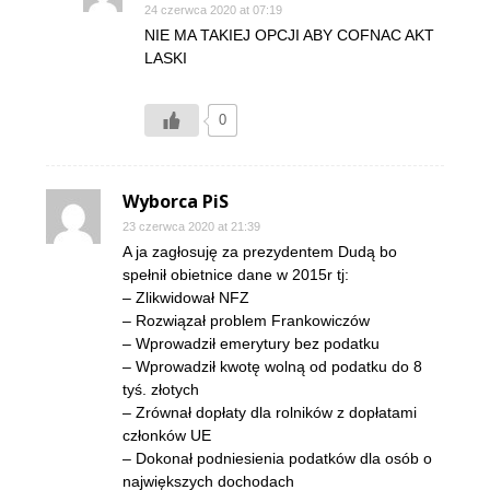
24 czerwca 2020 at 07:19
NIE MA TAKIEJ OPCJI ABY COFNAC AKT
LASKI
0
Wyborca PiS
23 czerwca 2020 at 21:39
A ja zagłosuję za prezydentem Dudą bo
spełnił obietnice dane w 2015r tj:
– Zlikwidował NFZ
– Rozwiązał problem Frankowiczów
– Wprowadził emerytury bez podatku
– Wprowadził kwotę wolną od podatku do 8
tyś. złotych
– Zrównał dopłaty dla rolników z dopłatami
członków UE
– Dokonał podniesienia podatków dla osób o
największych dochodach