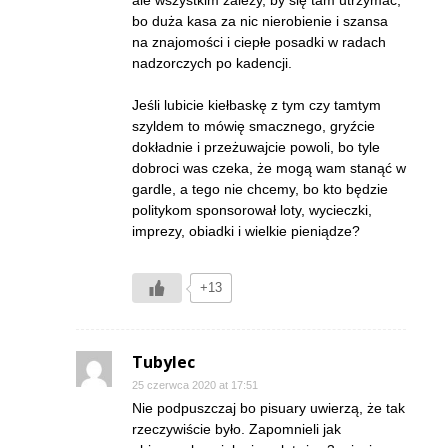
bo duża kasa za nic nierobienie i szansa
na znajomości i ciepłe posadki w radach
nadzorczych po kadencji.
Jeśli lubicie kiełbaskę z tym czy tamtym
szyldem to mówię smacznego, gryźcie
dokładnie i przeżuwajcie powoli, bo tyle
dobroci was czeka, że mogą wam stanąć w
gardle, a tego nie chcemy, bo kto będzie
politykom sponsorował loty, wycieczki,
imprezy, obiadki i wielkie pieniądze?
+13
Tubylec
25 czerwca 2020 at 17:51
Nie podpuszczaj bo pisuary uwierzą, że tak
rzeczywiście było. Zapomnieli jak