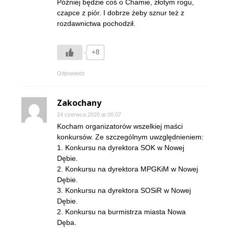
Później będzie coś o Chamie, złotym rogu,
czapce z piór. I dobrze żeby sznur też z
rozdawnictwa pochodził.
+8
Odpowiedz
Zakochany
24 czerwca 2020 at 00:07
Kocham organizatorów wszelkiej maści
konkursów. Ze szczególnym uwzględnieniem:
1. Konkursu na dyrektora SOK w Nowej
Dębie.
2. Konkursu na dyrektora MPGKiM w Nowej
Dębie.
3. Konkursu na dyrektora SOSiR w Nowej
Dębie.
2. Konkursu na burmistrza miasta Nowa
Dęba.