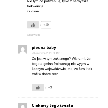
Nie tym co potrzebują, tylko z najwyższą
frekwencją…
żałosne.
+19
Odpowiedz
pies na baby
23 czerwca 2020 at 19:16
Co jest w tym żałosnego? Wierz mi, że
bogata gmina frekwencją nie wygra w
żadnym województwie, tak, że fura i tak
trafi w dobre ręce.
+3
Ciekawy tego świata