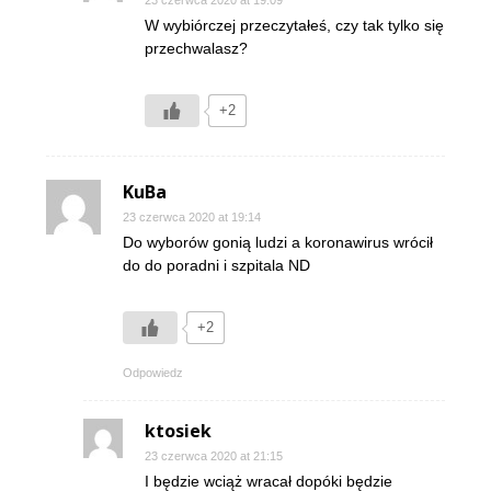
W wybiórczej przeczytałeś, czy tak tylko się
przechwalasz?
+2
KuBa
23 czerwca 2020 at 19:14
Do wyborów gonią ludzi a koronawirus wrócił
do do poradni i szpitala ND
+2
Odpowiedz
ktosiek
23 czerwca 2020 at 21:15
I będzie wciąż wracał dopóki będzie