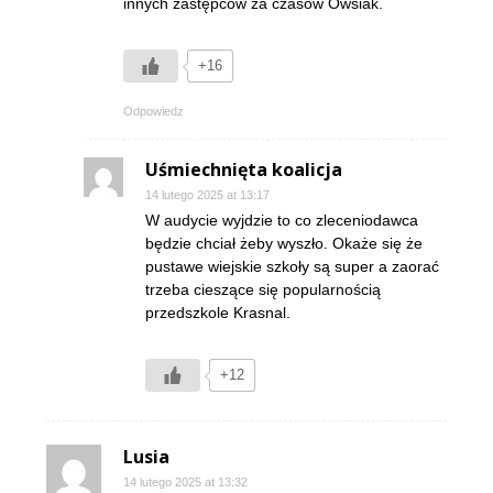
innych zastępców za czasów Owsiak.
+16
Odpowiedz
Uśmiechnięta koalicja
14 lutego 2025 at 13:17
W audycie wyjdzie to co zleceniodawca
będzie chciał żeby wyszło. Okaże się że
pustawe wiejskie szkoły są super a zaorać
trzeba cieszące się popularnością
przedszkole Krasnal.
+12
Lusia
14 lutego 2025 at 13:32