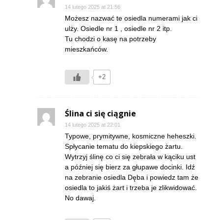
14 lutego 2025 at 21:56
Możesz nazwać te osiedla numerami jak ci
ulży. Osiedle nr 1 , osiedle nr 2 itp.
Tu chodzi o kasę na potrzeby
mieszkańców.
+2
Ślina ci się ciągnie
14 lutego 2025 at 22:01
Typowe, prymitywne, kosmiczne heheszki.
Spłycanie tematu do kiepskiego żartu.
Wytrzyj ślinę co ci się zebrała w kąciku ust
a później się bierz za głupawe docinki. Idź
na zebranie osiedla Dęba i powiedz tam że
osiedla to jakiś żart i trzeba je zlikwidować.
No dawaj.