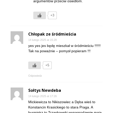
argumentów przeciw osiedlom.
+3
Chłopak ze śródmieścia
14 lutego 2025 at 15:28
yes yes jes będę mieszkał w śródmieściu !!!!!!
Tak na poważnie – pomysł popieram !!!
+5
Odpowiedz
Sołtys Newdeba
14 lutego 2025 at 17:26
Mickiewicza to Nikiszowiec a Dęba wieś to
Konstancin Krasickiego to stara Praga. A
burmistrz to Trzaskowski wynagrodzenie mają