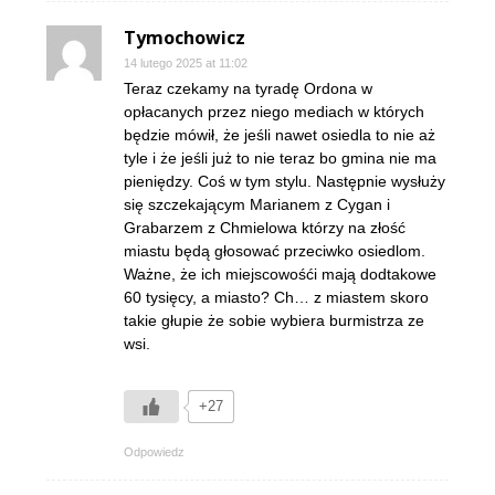
Tymochowicz
14 lutego 2025 at 11:02
Teraz czekamy na tyradę Ordona w
opłacanych przez niego mediach w których
będzie mówił, że jeśli nawet osiedla to nie aż
tyle i że jeśli już to nie teraz bo gmina nie ma
pieniędzy. Coś w tym stylu. Następnie wysłuży
się szczekającym Marianem z Cygan i
Grabarzem z Chmielowa którzy na złość
miastu będą głosować przeciwko osiedlom.
Ważne, że ich miejscowośći mają dodtakowe
60 tysięcy, a miasto? Ch… z miastem skoro
takie głupie że sobie wybiera burmistrza ze
wsi.
+27
Odpowiedz