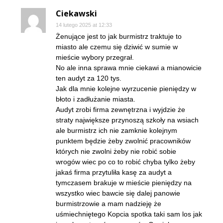
Ciekawski
14 lutego 2025 at 12:33
Żenujące jest to jak burmistrz traktuje to
miasto ale czemu się dziwić w sumie w
mieście wybory przegrał.
No ale inna sprawa mnie ciekawi a mianowicie
ten audyt za 120 tys.
Jak dla mnie kolejne wyrzucenie pieniędzy w
błoto i zadłużanie miasta.
Audyt zrobi firma zewnętrzna i wyjdzie że
straty największe przynoszą szkoły na wsiach
ale burmistrz ich nie zamknie kolejnym
punktem będzie żeby zwolnić pracowników
których nie zwolni żeby nie robić sobie
wrogów wiec po co to robić chyba tylko żeby
jakaś firma przytuliła kasę za audyt a
tymczasem brakuje w mieście pieniędzy na
wszystko wiec bawcie się dalej panowie
burmistrzowie a mam nadzieję że
uśmiechniętego Kopcia spotka taki sam los jak