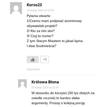
Korso23
14 lutego 2025 at 15:18
Pytania otwarte:
1/Czemu mam podpisać anonimowy
obywatelski projekt?
2/ Kto za nim stoi?
3/ Czyj to numer?
Z tym Starym Miastem to jakaś kpina.
I dwa Srodmieścia?
+5
Odpowiedz
Królowa Błona
14 lutego 2025 at 15:34
W stosunku do korzyści (50 tys złotych na
osiedle rocznie) to bardzo słabe
argumenty. Proszę o kolejną porcję