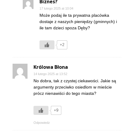
Biznes?
17 lutego 2025 at 10:04
Może podaj ile ta prywatna placówka
dostaje z naszych pieniędzy (gminnych) i
ile tam dzieci spoza Dęby?
+2
Królowa Błona
14 lutego 2025 at 13:52
No dobra, tak z czystej ciekawości. Jakie są
argumenty przeciwko osiedlom w mieście
prócz nienawiści do tego miasta?
+9
Odpowiedz