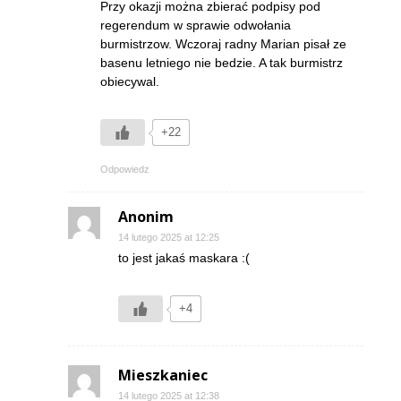
Przy okazji można zbierać podpisy pod
regerendum w sprawie odwołania
burmistrzow. Wczoraj radny Marian pisał ze
basenu letniego nie bedzie. A tak burmistrz
obiecywal.
+22
Odpowiedz
Anonim
14 lutego 2025 at 12:25
to jest jakaś maskara :(
+4
Mieszkaniec
14 lutego 2025 at 12:38