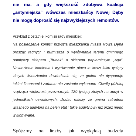
nie ma, a gdy większość zdobywa koalicja
„antymiejska” wówczas mieszkańcy Nowej Dęby
nie mogą doprosić się najzwyklejszych remontów.
Przykład z ostatniej komisji rady miejskiej:
Na posiedzenie komisji przyszła mieszkanka miasta Nowa Dęba
prosząc radnych i burmistrza o wyrównanie terenu gminnego
pomiędzy sklepem „Trunek” a sklepem papierniczym „Aga”.
Nawiezienie kamienia i wyrównanie placu to koszt kilku tysięcy
złotych. Mieszkanka dowiedziała się, że gmina nie dysponuje
takimi finansami i zadanie nie zostanie wykonane. Chwilę później
rządząca większość przeznaczyła 120 tysięcy złotych na audyt w
jednostkach oświatowych. Dodać należy, że gmina zatrudnia
własnego audytora na pełen etat i takie audyty były już przez niego
wykonywane.
Spójrzmy na liczby jak wyglądają budżety