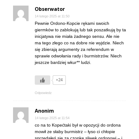
Obserwator
14 lutego 2025 at 11:50
Pewnie Ordono-Kopcie rękami swoich
giermków to zablokują lub tak poszatkują by ta
inicjatywa nie miała żadnego sensu. Ale nie
ma tego złego co na dobre nie wyjdzie. Niech
się zbierają argumenty za referendum w
sprawie odwołania rady i burmistrzów. Niech
jeszcze bardziej wkur** ludzi.
+24
Odpowiedz
Anonim
14 lutego 2025 at 11:54
co na to Kopećtaki był w opozycji do ordona
mowił ze słaby burmistrz – łyso ci chłopie
sprzedałeś sie za czopke sliwek ordonowi – i