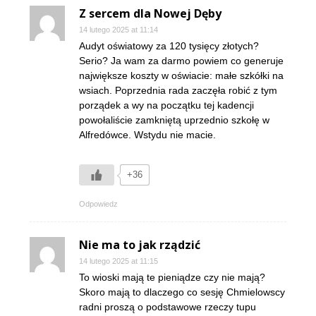
Z sercem dla Nowej Dęby
14 lutego 2025 at 11:14
Audyt oświatowy za 120 tysięcy złotych?
Serio? Ja wam za darmo powiem co generuje
największe koszty w oświacie: małe szkółki na
wsiach. Poprzednia rada zaczęła robić z tym
porządek a wy na początku tej kadencji
powołaliście zamkniętą uprzednio szkołę w
Alfredówce. Wstydu nie macie.
+36
Odpowiedz
Nie ma to jak rządzić
14 lutego 2025 at 11:15
To wioski mają te pieniądze czy nie mają?
Skoro mają to dlaczego co sesję Chmielowscy
radni proszą o podstawowe rzeczy tupu