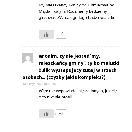
My mieszkancy Gminy od Chmielowa po
Majdan calymi Rodzinamy bedziemy
glosowac ZA, calego tego badziewia z ko,
+6
anonim, ty nie jesteś 'my,
mieszkańcy gminy', tylko malutki
żulik wystepujacy tutaj w trzech
osobach... (czyzby jakis kompleks?)
14 lutego 2025 at 15:36
Więc nie wypowiadaj się za innych, jak cię
o to nikt nie prosił…
+3