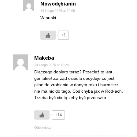
Nowodębianin
14 lutego 2025 at 20:05
W punkt
+1
Makeba
14 lutego 2025 at 12:24
Dlaczego dopiero teraz? Przecież to jest
genialne! Zarząd osiedla decyduje co jest
pilne do zrobienia w danym roku i burmistrz
nie ma nic do tego. Coś chyba jak w Rod-ach.
Trzeba być idiotą żeby być przeciwko
+14
Odpowiedz