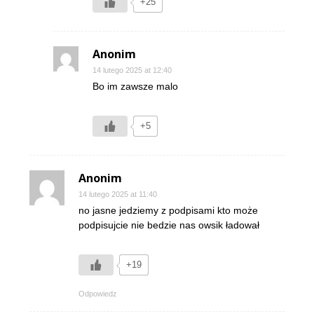
+25
Anonim
14 lutego 2025 at 12:40
Bo im zawsze malo
+5
Anonim
14 lutego 2025 at 11:40
no jasne jedziemy z podpisami kto może
podpisujcie nie bedzie nas owsik ładował
+19
Odpowiedz