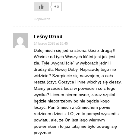
+6
Odpowiedz
Leśny Dziad
14 lutego 2025 at 18:45
Dalej niech się jedna strona kłóci z drugą !!!
Właśnie od tych Waszych kłótni jest jak jest –
źle. Tyle „wygraliście” w wyborach jedni i
drudzy dla Nowej Dęby. Naprawdę tego nie
widzicie? Szarpiecie się nawzajem, a cała
reszta (czyt. Gorzyce i inne wiochy) się cieszy.
Mamy przecież ludzi w powiecie i co z tego
wynika? Liceum nierentowne, zaraz szpital
będzie niepotrzebny bo nie będzie kogo
leczyć. Pan Śmiech z uŚmiechem powie
rodzicom dzieci z LO, że to pomysł wyszedł z
powiatu, ale, że On jest jego wiernym
powiernikiem to już tutaj nie było odwagi się
przyznać.