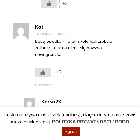
+3
Kot
14 lutego 2025 at 21:23
Będą osiedla ? To tam koło hali zróbcie
żoliborz , a ulica niech się nazywa
nowogrodzka
+5
Odpowiedz
Korso23
14 lutego 2025 at 21:39
Ta strona używa ciasteczek (cookies), dzięki którym nasz serwis
Kabaret.
może działać lepiej.
POLITYKA PRYWATNOŚCI / RODO
Zgoda
+1