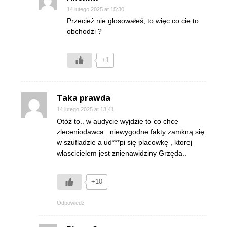
14 lutego 2025 at 15:30
Przecież nie głosowałeś, to więc co cie to
obchodzi ?
+1
Taka prawda
14 lutego 2025 at 13:41
Otóż to.. w audycie wyjdzie to co chce
zleceniodawca.. niewygodne fakty zamkną się
w szufladzie a ud***pi się placowkę , ktorej
wlascicielem jest znienawidziny Grzęda..
+10
Odpowiedz