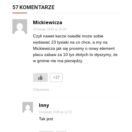
57 KOMENTARZE
Mickiewicza
14 lutego 2025 at 10:29
Czyli nawet kacze osiedle może sobie
wydawać 23 tysiaki na co chce, a my na
Mickiewicza jak się prosimy o nowy element
placu zabaw za 10 tys złotych to słyszymy, że
w gminie nie ma pieniędzy.
+27
Odpowiedz
Inny
14 lutego 2025 at 12:15
Tak jest