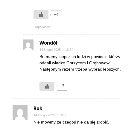
+4
Odpowiedz
Wondół
14 lutego 2025 at 18:54
Bo mamy kiepskich ludzi w powiecie którzy
oddali władzę Gorzycom i Grębowowi.
Następnym razem trzeba wybrać lepszych.
+7
Ruk
14 lutego 2025 at 19:03
Nie mówmy że czegoś nie da się zrobić.