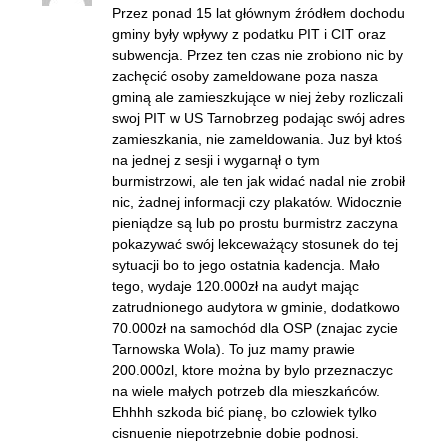
Przez ponad 15 lat głównym źródłem dochodu
gminy były wpływy z podatku PIT i CIT oraz
subwencja. Przez ten czas nie zrobiono nic by
zachęcić osoby zameldowane poza nasza
gminą ale zamieszkujące w niej żeby rozliczali
swoj PIT w US Tarnobrzeg podając swój adres
zamieszkania, nie zameldowania. Juz był ktoś
na jednej z sesji i wygarnął o tym
burmistrzowi, ale ten jak widać nadal nie zrobił
nic, żadnej informacji czy plakatów. Widocznie
pieniądze są lub po prostu burmistrz zaczyna
pokazywać swój lekceważący stosunek do tej
sytuacji bo to jego ostatnia kadencja. Mało
tego, wydaje 120.000zł na audyt mając
zatrudnionego audytora w gminie, dodatkowo
70.000zł na samochód dla OSP (znajac zycie
Tarnowska Wola). To juz mamy prawie
200.000zl, ktore można by bylo przeznaczyc
na wiele małych potrzeb dla mieszkańców.
Ehhhh szkoda bić pianę, bo czlowiek tylko
cisnuenie niepotrzebnie dobie podnosi.