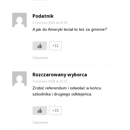
Podatnik
3 czerwca 2026 at 15:34
A jak do Ameryki leciał to też za gminne?
+11
Odpowiedz
Rozczarowany wyborca
3 czerwca 2026 at 15:37
Zrobić referendum i odwołać w końcu
szkodnika i drugiego odklejeńca.
+15
Odpowiedz