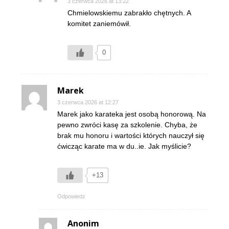
3 czerwca 2026 at 13:22
Chmielowskiemu zabrakło chętnych. A
komitet zaniemówił.
0
Marek
3 czerwca 2026 at 12:27
Marek jako karateka jest osobą honorową. Na
pewno zwróci kasę za szkolenie. Chyba, że
brak mu honoru i wartości których nauczył się
ćwicząc karate ma w du..ie. Jak myślicie?
+13
Odpowiedz
Anonim