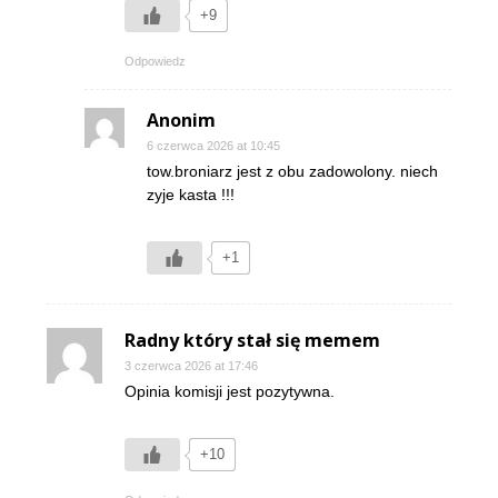
+9
Odpowiedz
Anonim
6 czerwca 2026 at 10:45
tow.broniarz jest z obu zadowolony. niech
zyje kasta !!!
+1
Radny który stał się memem
3 czerwca 2026 at 17:46
Opinia komisji jest pozytywna.
+10