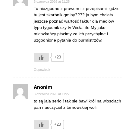
3 czerwca 2026 at 11:25
To niezgodne z prawem i z przepisami- gdzie
tu jest skarbnik gminy???? ja bym chciała
jeszcze poznać wartość faktur dla mediów
typu tygodnik czy tv Wisła- ile My jako
mieszkańcy płacimy za ich przychylne i
uzgodnione pytania do burmistrzów.
+23
Odpowiedz
Anonim
3 czerwca 2026 at 11:27
to są jaja serio ! tak sie bawi król na włosciach
pan nauczyciel z tarnowskiej woli
+23