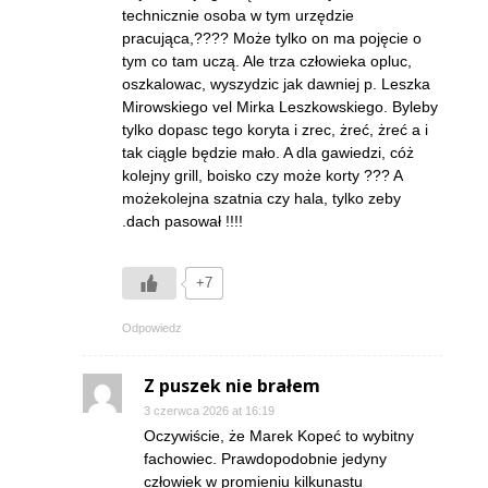
technicznie osoba w tym urzędzie
pracująca,???? Może tylko on ma pojęcie o
tym co tam uczą. Ale trza człowieka opluc,
oszkalowac, wyszydzic jak dawniej p. Leszka
Mirowskiego vel Mirka Leszkowskiego. Byleby
tylko dopasc tego koryta i zrec, żreć, żreć a i
tak ciągle będzie mało. A dla gawiedzi, cóż
kolejny grill, boisko czy może korty ??? A
możekolejna szatnia czy hala, tylko zeby
.dach pasował !!!!
+7
Odpowiedz
Z puszek nie brałem
3 czerwca 2026 at 16:19
Oczywiście, że Marek Kopeć to wybitny
fachowiec. Prawdopodobnie jedyny
człowiek w promieniu kilkunastu