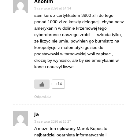
Anonim
3 czerwca 2026 at 14:34
sam kurs z certyfikatem 3900 zl i do tego
ponad 1000 zl za koszty delegacji, chyba nasz
amerykanin w dolinie krzemowej tego
cyberobronce naszego zrobil…. szkoda tylko,
ze liczyc nie umie, powinien go burmistrz na
korepetycje z matematyki gdzies do
podstawowki w tarnowskiej woli zapisac ,
drozej by wynioslo, ale by sie amerykanin w
koncu nauczyl liczyc.
+14
Odpowiedz
Ja
3 czerwca 2026 at 15:27
A może ten opluwany Marek Kopec to
najbardziej ogarnięta informatycznie i