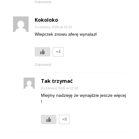
Odpowiedz
Kokoloko
3 czerwca 2026 at 23:10
Wieprzek znowu aferę wynalazł
+4
Odpowiedz
Tak trzymać
4 czerwca 2026 at 12:28
Miejmy nadzieję że wynajdzie jescze więcej
!
+8