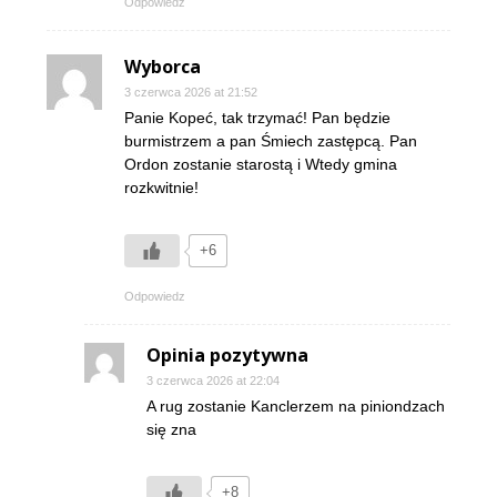
Odpowiedz
Wyborca
3 czerwca 2026 at 21:52
Panie Kopeć, tak trzymać! Pan będzie
burmistrzem a pan Śmiech zastępcą. Pan
Ordon zostanie starostą i Wtedy gmina
rozkwitnie!
+6
Odpowiedz
Opinia pozytywna
3 czerwca 2026 at 22:04
A rug zostanie Kanclerzem na piniondzach
się zna
+8