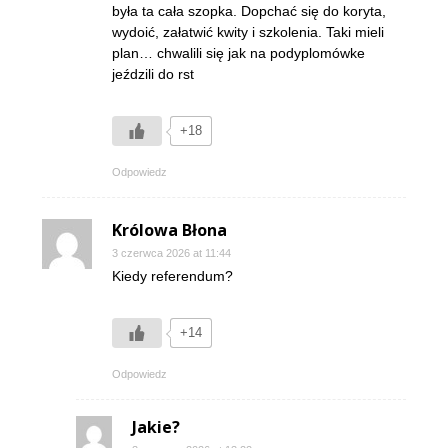
była ta cała szopka. Dopchać się do koryta,
wydoić, załatwić kwity i szkolenia. Taki mieli
plan… chwalili się jak na podyplomówke
jeździli do rst
+18
Odpowiedz
Królowa Błona
3 czerwca 2026 at 11:44
Kiedy referendum?
+14
Odpowiedz
Jakie?