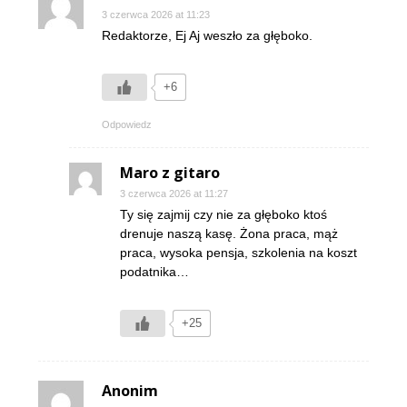
3 czerwca 2026 at 11:23
Redaktorze, Ej Aj weszło za głęboko.
+6
Odpowiedz
Maro z gitaro
3 czerwca 2026 at 11:27
Ty się zajmij czy nie za głęboko ktoś
drenuje naszą kasę. Żona praca, mąż
praca, wysoka pensja, szkolenia na koszt
podatnika…
+25
Anonim