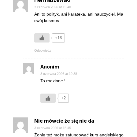
3 czerwca 2026 at 15:40
Ani to polityk, ani karateka, ani nauczyciel. Ma
swój kosmos.
+16
Odpowiedz
Anonim
3 czerwca 2026 at 19:38
To rodzinne !
+2
Nie mówcie że się nie da
3 czerwca 2026 at 15:45
Żonie też może zafundować kurs angielskiego