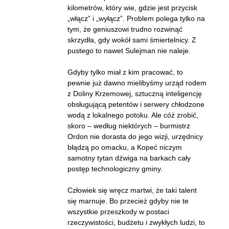
kilometrów, który wie, gdzie jest przycisk
„włącz” i „wyłącz”. Problem polega tylko na
tym, że geniuszowi trudno rozwinąć
skrzydła, gdy wokół sami śmiertelnicy. Z
pustego to nawet Sulejman nie naleje.
Gdyby tylko miał z kim pracować, to
pewnie już dawno mielibyśmy urząd rodem
z Doliny Krzemowej, sztuczną inteligencję
obsługującą petentów i serwery chłodzone
wodą z lokalnego potoku. Ale cóż zrobić,
skoro – według niektórych – burmistrz
Ordon nie dorasta do jego wizji, urzędnicy
błądzą po omacku, a Kopeć niczym
samotny tytan dźwiga na barkach cały
postęp technologiczny gminy.
Człowiek się wręcz martwi, że taki talent
się marnuje. Bo przecież gdyby nie te
wszystkie przeszkody w postaci
rzeczywistości, budżetu i zwykłych ludzi, to