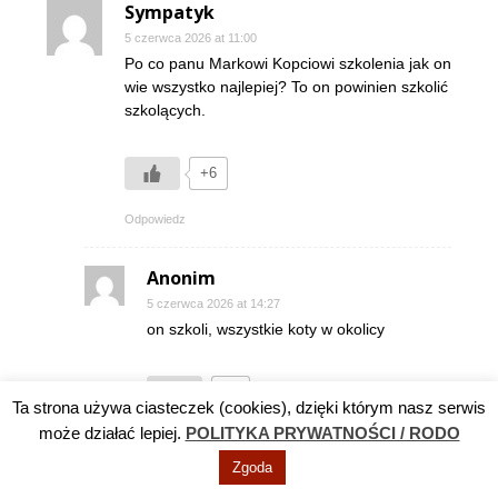
Sympatyk
5 czerwca 2026 at 11:00
Po co panu Markowi Kopciowi szkolenia jak on
wie wszystko najlepiej? To on powinien szkolić
szkolących.
+6
Odpowiedz
Anonim
5 czerwca 2026 at 14:27
on szkoli, wszystkie koty w okolicy
+5
Ta strona używa ciasteczek (cookies), dzięki którym nasz serwis
może działać lepiej.
POLITYKA PRYWATNOŚCI / RODO
Zgoda
Mieszkaniec