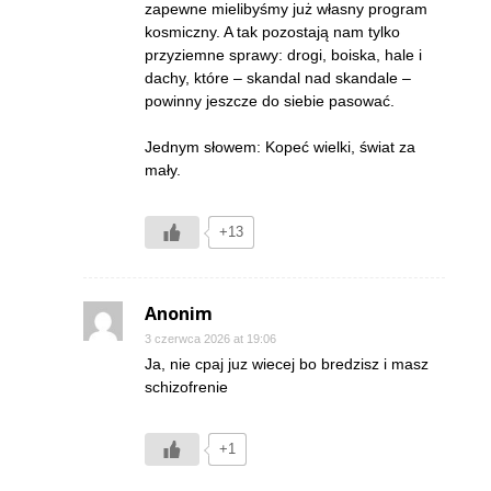
zapewne mielibyśmy już własny program
kosmiczny. A tak pozostają nam tylko
przyziemne sprawy: drogi, boiska, hale i
dachy, które – skandal nad skandale –
powinny jeszcze do siebie pasować.
Jednym słowem: Kopeć wielki, świat za
mały.
+13
Anonim
3 czerwca 2026 at 19:06
Ja, nie cpaj juz wiecej bo bredzisz i masz
schizofrenie
+1