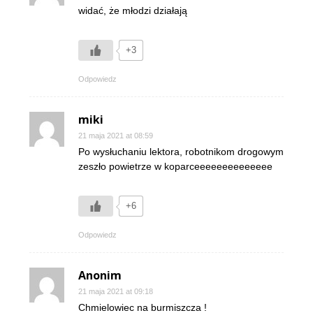
widać, że młodzi działają
+3
Odpowiedz
miki
21 maja 2021 at 08:59
Po wysłuchaniu lektora, robotnikom drogowym
zeszło powietrze w koparceeeeeeeeeeeeee
+6
Odpowiedz
Anonim
21 maja 2021 at 09:18
Chmielowiec na burmiszcza !