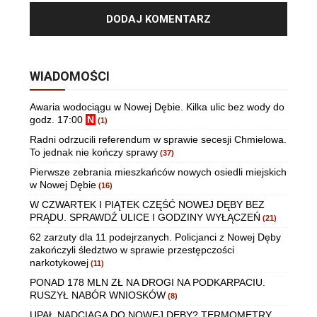
WIADOMOŚCI
Awaria wodociągu w Nowej Dębie. Kilka ulic bez wody do
godz. 17:00
N
(1)
Radni odrzucili referendum w sprawie secesji Chmielowa.
To jednak nie kończy sprawy
(37)
Pierwsze zebrania mieszkańców nowych osiedli miejskich
w Nowej Dębie
(16)
W CZWARTEK I PIĄTEK CZĘŚĆ NOWEJ DĘBY BEZ
PRĄDU. SPRAWDŹ ULICE I GODZINY WYŁĄCZEŃ
(21)
62 zarzuty dla 11 podejrzanych. Policjanci z Nowej Dęby
zakończyli śledztwo w sprawie przestępczości
narkotykowej
(11)
PONAD 178 MLN ZŁ NA DROGI NA PODKARPACIU.
RUSZYŁ NABÓR WNIOSKÓW
(8)
UPAŁ NADCIĄGA DO NOWEJ DĘBY? TERMOMETRY