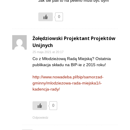
Jak sie pali to na pewno musi byc dym
0
Żołędziowski Projektant Projektów
Unijnych
25 maja 2021 at 20:17
Co z Młodzieżową Radą Miejską? Ostatnia
publikacja składu na BIP-ie z 2015 roku!
http://www.nowadeba.pl/bip/samorzad-
gminny/mlodziezowa-rada-miejska1/i-
kadencja-rady/
0
Odpowiedz