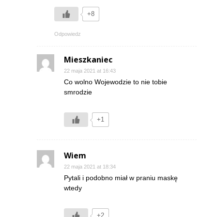
+8
Odpowiedz
Mieszkaniec
22 maja 2021 at 16:43
Co wolno Wojewodzie to nie tobie
smrodzie
+1
Wiem
22 maja 2021 at 18:34
Pytali i podobno miał w praniu maskę
wtedy
+2