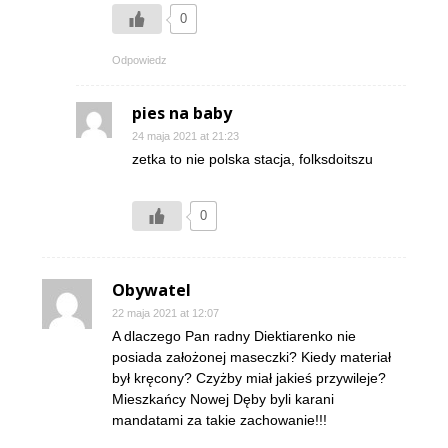
0
Odpowiedz
pies na baby
24 maja 2021 at 21:23
zetka to nie polska stacja, folksdoitszu
0
Obywatel
22 maja 2021 at 12:07
A dlaczego Pan radny Diektiarenko nie
posiada założonej maseczki? Kiedy materiał
był kręcony? Czyżby miał jakieś przywileje?
Mieszkańcy Nowej Dęby byli karani
mandatami za takie zachowanie!!!