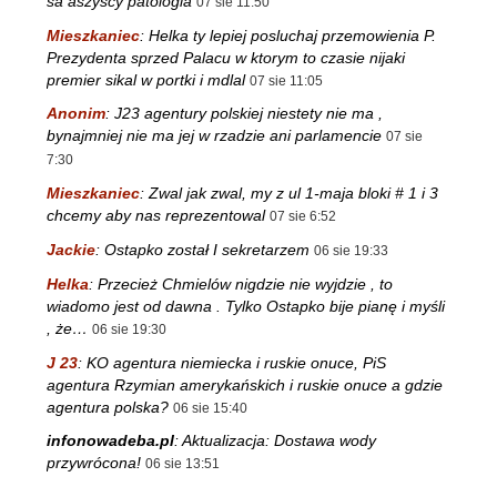
sa aszyscy patologia
07 sie 11:50
Mieszkaniec
:
Helka ty lepiej posluchaj przemowienia P.
Prezydenta sprzed Palacu w ktorym to czasie nijaki
premier sikal w portki i mdlal
07 sie 11:05
Anonim
:
J23 agentury polskiej niestety nie ma ,
bynajmniej nie ma jej w rzadzie ani parlamencie
07 sie
7:30
Mieszkaniec
:
Zwal jak zwal, my z ul 1-maja bloki # 1 i 3
chcemy aby nas reprezentowal
07 sie 6:52
Jackie
:
Ostapko został I sekretarzem
06 sie 19:33
Helka
:
Przecież Chmielów nigdzie nie wyjdzie , to
wiadomo jest od dawna . Tylko Ostapko bije pianę i myśli
, że…
06 sie 19:30
J 23
:
KO agentura niemiecka i ruskie onuce, PiS
agentura Rzymian amerykańskich i ruskie onuce a gdzie
agentura polska?
06 sie 15:40
infonowadeba.pl
:
Aktualizacja: Dostawa wody
przywrócona!
06 sie 13:51