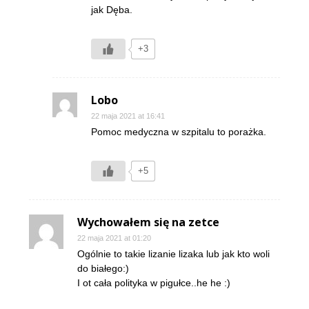
jak Dęba.
+3
Lobo
22 maja 2021 at 16:41
Pomoc medyczna w szpitalu to porażka.
+5
Wychowałem się na zetce
22 maja 2021 at 01:20
Ogólnie to takie lizanie lizaka lub jak kto woli
do białego:)
I ot cała polityka w pigułce..he he :)