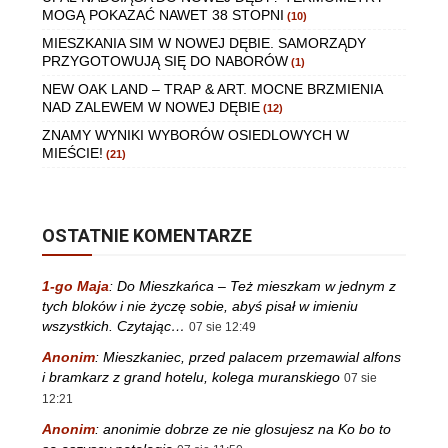
MOGĄ POKAZAĆ NAWET 38 STOPNI
(10)
MIESZKANIA SIM W NOWEJ DĘBIE. SAMORZĄDY
PRZYGOTOWUJĄ SIĘ DO NABORÓW
(1)
NEW OAK LAND – TRAP & ART. MOCNE BRZMIENIA
NAD ZALEWEM W NOWEJ DĘBIE
(12)
ZNAMY WYNIKI WYBORÓW OSIEDLOWYCH W
MIEŚCIE!
(21)
OSTATNIE KOMENTARZE
1-go Maja
:
Do Mieszkańca – Też mieszkam w jednym z
tych bloków i nie życzę sobie, abyś pisał w imieniu
wszystkich. Czytając…
07 sie 12:49
Anonim
:
Mieszkaniec, przed palacem przemawial alfons
i bramkarz z grand hotelu, kolega muranskiego
07 sie
12:21
Anonim
:
anonimie dobrze ze nie glosujesz na Ko bo to