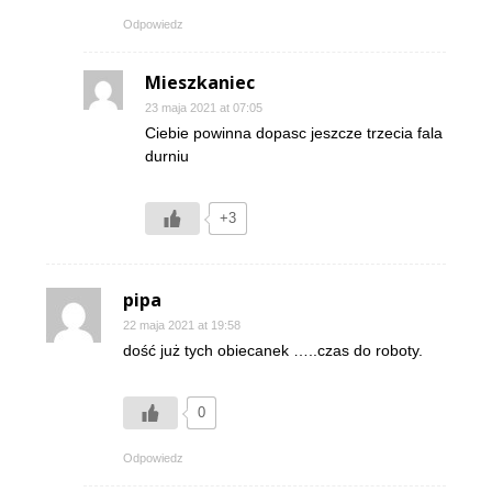
Odpowiedz
Mieszkaniec
23 maja 2021 at 07:05
Ciebie powinna dopasc jeszcze trzecia fala
durniu
+3
pipa
22 maja 2021 at 19:58
dość już tych obiecanek …..czas do roboty.
0
Odpowiedz