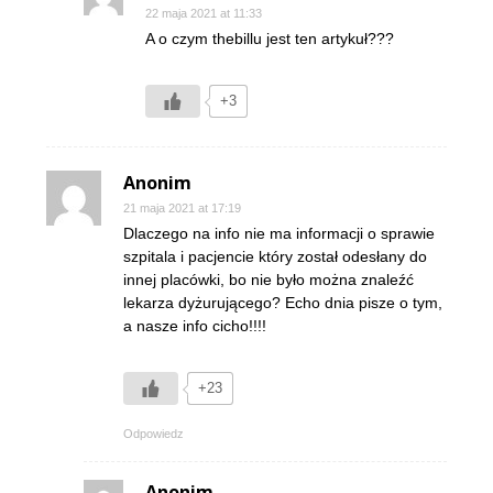
22 maja 2021 at 11:33
A o czym thebillu jest ten artykuł???
+3
Anonim
21 maja 2021 at 17:19
Dlaczego na info nie ma informacji o sprawie
szpitala i pacjencie który został odesłany do
innej placówki, bo nie było można znaleźć
lekarza dyżurującego? Echo dnia pisze o tym,
a nasze info cicho!!!!
+23
Odpowiedz
Anonim