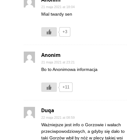
21 maja 2021 at 18:04
Mial twardy sen
+3
Anonim
21 maja 2021 at 23:21
Bo to Anonimowa informacja
+11
Duqa
22 maja 2021 at 08:59
Ważniejsze jest info o Gorzowie i wałach
przeciwpowodziowych, a gdyby się dało to
taki Gorzów wbił by nóż w plecy takiej wsi