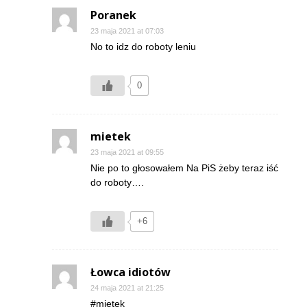
Poranek
23 maja 2021 at 07:03
No to idz do roboty leniu
0
mietek
23 maja 2021 at 09:55
Nie po to głosowałem Na PiS żeby teraz iść
do roboty….
+6
Łowca idiotów
24 maja 2021 at 21:25
#mietek