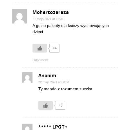
Mohertozaraza
21 maja 2021 at 15:31
A gdzie pakiety dla księży wychowujących
dzieci
+4
Odpowiedz
Anonim
22 maja 2021 at 08:31
Ty mendo z rozumem zuczka
+3
***** LPGT+