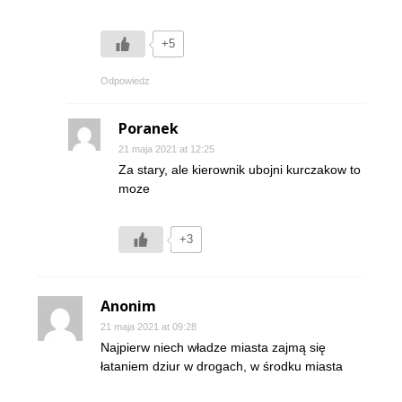
+5
Odpowiedz
Poranek
21 maja 2021 at 12:25
Za stary, ale kierownik ubojni kurczakow to
moze
+3
Anonim
21 maja 2021 at 09:28
Najpierw niech władze miasta zajmą się
łataniem dziur w drogach, w środku miasta