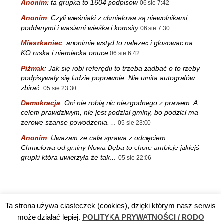
Anonim
:
ta grupka to 1604 podpisow
06 sie 7:42
Anonim
:
Czyli wieśniaki z chmielowa są niewolnikami,
poddanymi i waslami wieśka i komsity
06 sie 7:30
Mieszkaniec
:
anonimie wstyd to nalezec i glosowac na
KO ruska i niemiecka onuce
06 sie 6:42
Piżmak
:
Jak się robi referędu to trzeba zadbać o to rzeby
podpisywały się ludzie poprawnie. Nie umita autografów
zbirać.
05 sie 23:30
Demokracja
:
Oni nie robią nic niezgodnego z prawem. A
celem prawdziwym, nie jest podział gminy, bo podział ma
zerowe szanse powodzenia.…
05 sie 23:00
Anonim
:
Uważam że cała sprawa z odcięciem
Chmielowa od gminy Nowa Dęba to chore ambicje jakiejś
grupki która uwierzyła że tak…
05 sie 22:06
Ta strona używa ciasteczek (cookies), dzięki którym nasz serwis
Reklama
TV DĘBA
Polityka prywatności / RODO
Kontakt
może działać lepiej.
POLITYKA PRYWATNOŚCI / RODO