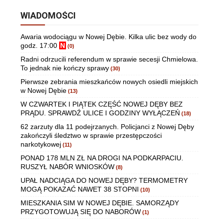
WIADOMOŚCI
Awaria wodociągu w Nowej Dębie. Kilka ulic bez wody do
godz. 17:00
N
(0)
Radni odrzucili referendum w sprawie secesji Chmielowa.
To jednak nie kończy sprawy
(30)
Pierwsze zebrania mieszkańców nowych osiedli miejskich
w Nowej Dębie
(13)
W CZWARTEK I PIĄTEK CZĘŚĆ NOWEJ DĘBY BEZ
PRĄDU. SPRAWDŹ ULICE I GODZINY WYŁĄCZEŃ
(18)
62 zarzuty dla 11 podejrzanych. Policjanci z Nowej Dęby
zakończyli śledztwo w sprawie przestępczości
narkotykowej
(11)
PONAD 178 MLN ZŁ NA DROGI NA PODKARPACIU.
RUSZYŁ NABÓR WNIOSKÓW
(8)
UPAŁ NADCIĄGA DO NOWEJ DĘBY? TERMOMETRY
MOGĄ POKAZAĆ NAWET 38 STOPNI
(10)
MIESZKANIA SIM W NOWEJ DĘBIE. SAMORZĄDY
PRZYGOTOWUJĄ SIĘ DO NABORÓW
(1)