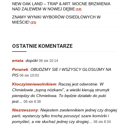
NEW OAK LAND – TRAP & ART. MOCNE BRZMIENIA
NAD ZALEWEM W NOWEJ DĘBIE
(12)
ZNAMY WYNIKI WYBORÓW OSIEDLOWYCH W
MIEŚCIE!
(21)
OSTATNIE KOMENTARZE
errata
:
dopóki
06 sie 10:14
Poranek
:
OBUDZMY SIE I WSZYSCY GLOSUJMY NA
PIS
06 sie 10:03
Ktoczyimniewolnikiem
:
Raczej jest odwrotnie. W
Chmielowie „tupną nóżkami”, a wieśki kierują strumyk
pieniędzy do Chmielowa. To będzie działało do puki
jest…
06 sie 8:38
Niezrzeszony
:
Niejestem zwolennikiem jednej czy drogiej
parti, wystarczy tylko trochę poruszyć szare komórki i
pomyśleć, a nie słuchać jednej czy drogiej…
06 sie 8:34