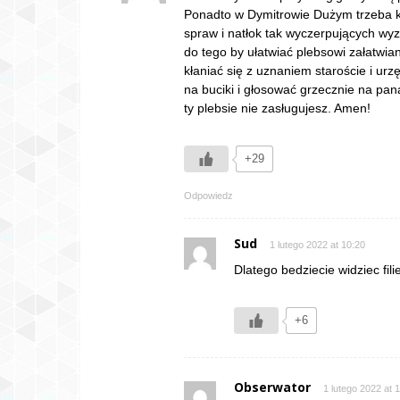
Ponadto w Dymitrowie Dużym trzeba ku
spraw i natłok tak wyczerpujących wy
do tego by ułatwiać plebsowi załatwia
kłaniać się z uznaniem staroście i ur
na buciki i głosować grzecznie na pa
ty plebsie nie zasługujesz. Amen!
+29
Odpowiedz
Sud
1 lutego 2022 at 10:20
Dlatego bedziecie widziec fili
+6
Obserwator
1 lutego 2022 at 