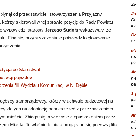
Zy
Ju
płynął od przedstawicieli stowarzyszenia Przyjazny
De
, którzy skierowali w tej sprawie petycję do Rady Powiatu
lu
ne wypowiedzi starosty
Jerzego Sudoła
wskazywały, że
Do
tu. Finalnie, przypuszczenia te potwierdziło głosowanie
07
arzyszenia.
e
ra
pi
etycja do Starostwa!
A
estracji pojazdów
.
ni
pa
rzenia filii Wydziału Komunikacji w N. Dębie
.
1-
je
owodębscy samorządowcy, którzy w uchwale budżetowej na
im
ięcy złotych na adaptację pomieszczeń z przeznaczeniem
A
szym mieście. Zbiega się to w czasie z opuszczeniem przez
al
ędu Miasta. To właśnie te biura mogą stać się przyszłą filią
mu