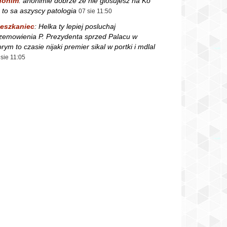
nonim
:
anonimie dobrze ze nie glosujesz na Ko
 to sa aszyscy patologia
07 sie 11:50
eszkaniec
:
Helka ty lepiej posluchaj
zemowienia P. Prezydenta sprzed Palacu w
orym to czasie nijaki premier sikal w portki i mdlal
 sie 11:05