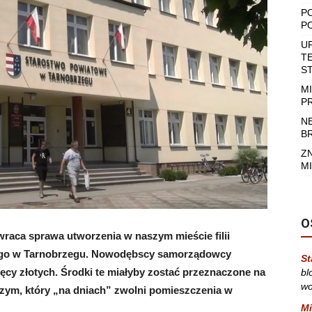
P
P
U
T
S
M
P
N
B
Z
MI
O
raca sprawa utworzenia w naszym mieście filii
ego w Tarnobrzegu. Nowodębscy samorządowcy
St
ięcy złotych. Środki te miałyby zostać przeznaczone na
bl
wo
zym, który „na dniach” zwolni pomieszczenia w
Mi