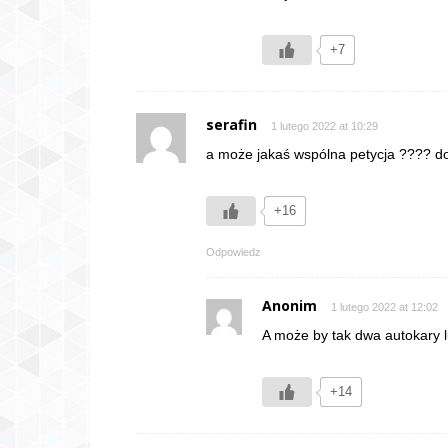
+7
serafin
1 lutego 2022 at 10:29
a może jakaś wspólna petycja ???? do
+16
Odpowiedz
Anonim
1 lutego 2022 at 12:02
A może by tak dwa autokary l
+14