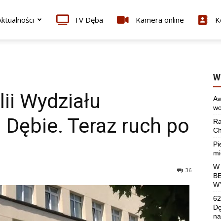
ktualności
TV Dęba
Kamera online
K
W
lii Wydziału
Aw
wo
 Dębie. Teraz ruch po
Ra
Ch
Pi
mi
W
36
B
W
62
Dę
na