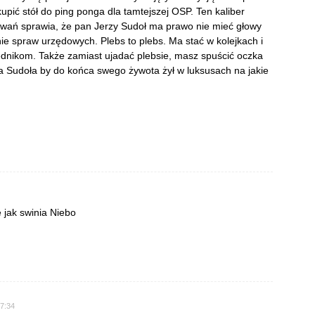
pić stół do ping ponga dla tamtejszej OSP. Ten kaliber
zwań sprawia, że pan Jerzy Sudoł ma prawo nie mieć głowy
nie spraw urzędowych. Plebs to plebs. Ma stać w kolejkach i
zędnikom. Także zamiast ujadać plebsie, masz spuścić oczka
na Sudoła by do końca swego żywota żył w luksusach na jakie
e jak swinia Niebo
17:34