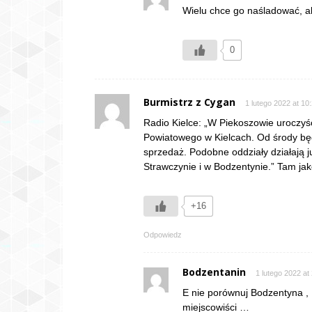
Wielu chce go naśladować, al
0
Burmistrz z Cygan
1 lutego 2022 at 10
Radio Kielce: „W Piekoszowie uroczyśc
Powiatowego w Kielcach. Od środy będ
sprzedaż. Podobne oddziały działają j
Strawczynie i w Bodzentynie.” Tam ja
+16
Odpowiedz
Bodzentanin
1 lutego 2022 at
E nie porównuj Bodzentyna ,
miejscowiści …