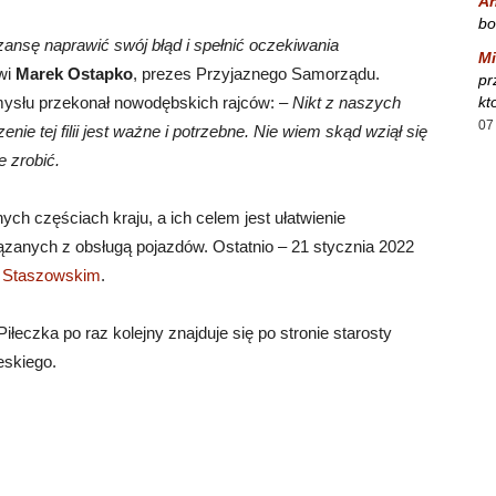
A
bo
zansę naprawić swój błąd i spełnić oczekiwania
Mi
wi
Marek Ostapko
, prezes Przyjaznego Samorządu.
pr
mysłu przekonał nowodębskich rajców: –
Nikt z naszych
kt
07
ie tej filii jest ważne i potrzebne. Nie wiem skąd wziął się
e zrobić.
ych częściach kraju, a ich celem jest ułatwienie
zanych z obsługą pojazdów. Ostatnio – 21 stycznia 2022
ie Staszowskim
.
łeczka po raz kolejny znajduje się po stronie starosty
eskiego.