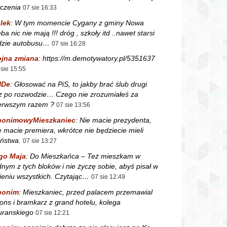
czenia
07 sie 16:33
lek
:
W tym momencie Cygany z gminy Nowa
ba nic nie mają !!! dróg , szkoły itd ..nawet starsi
dzie autobusu…
07 sie 16:28
jna zmiana
:
https://m.demotywatory.pl/5351637
 sie 15:55
NDe
:
Głosować na PiS, to jakby brać ślub drugi
z po rozwodzie… Czego nie zrozumiałeś za
erwszym razem ?
07 sie 13:56
nonimowyMieszkaniec
:
Nie macie prezydenta,
e macie premiera, wkrótce nie będziecie mieli
ństwa.
07 sie 13:27
go Maja
:
Do Mieszkańca – Też mieszkam w
dnym z tych bloków i nie życzę sobie, abyś pisał w
ieniu wszystkich. Czytając…
07 sie 12:49
nonim
:
Mieszkaniec, przed palacem przemawial
fons i bramkarz z grand hotelu, kolega
ranskiego
07 sie 12:21