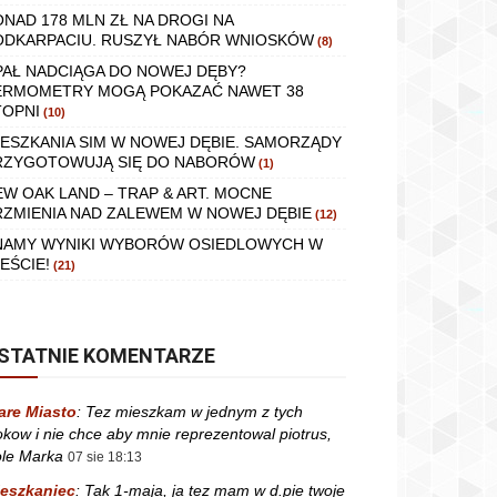
ONAD 178 MLN ZŁ NA DROGI NA
ODKARPACIU. RUSZYŁ NABÓR WNIOSKÓW
(8)
PAŁ NADCIĄGA DO NOWEJ DĘBY?
ERMOMETRY MOGĄ POKAZAĆ NAWET 38
TOPNI
(10)
IESZKANIA SIM W NOWEJ DĘBIE. SAMORZĄDY
RZYGOTOWUJĄ SIĘ DO NABORÓW
(1)
EW OAK LAND – TRAP & ART. MOCNE
RZMIENIA NAD ZALEWEM W NOWEJ DĘBIE
(12)
NAMY WYNIKI WYBORÓW OSIEDLOWYCH W
EŚCIE!
(21)
STATNIE KOMENTARZE
are Miasto
:
Tez mieszkam w jednym z tych
okow i nie chce aby mnie reprezentowal piotrus,
le Marka
07 sie 18:13
eszkaniec
:
Tak 1-maja, ja tez mam w d.pie twoje