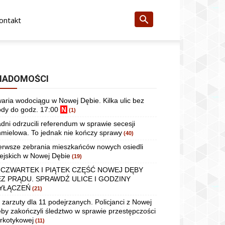
ontakt
IADOMOŚCI
aria wodociągu w Nowej Dębie. Kilka ulic bez
dy do godz. 17:00
N
(1)
dni odrzucili referendum w sprawie secesji
mielowa. To jednak nie kończy sprawy
(40)
erwsze zebrania mieszkańców nowych osiedli
ejskich w Nowej Dębie
(19)
 CZWARTEK I PIĄTEK CZĘŚĆ NOWEJ DĘBY
EZ PRĄDU. SPRAWDŹ ULICE I GODZINY
YŁĄCZEŃ
(21)
 zarzuty dla 11 podejrzanych. Policjanci z Nowej
by zakończyli śledztwo w sprawie przestępczości
rkotykowej
(11)