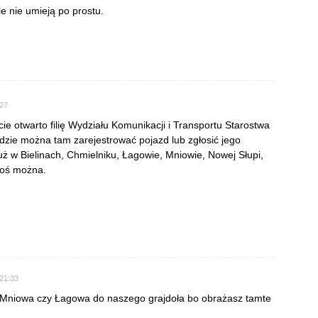
e nie umieją po prostu.
:27
ie otwarto filię Wydziału Komunikacji i Transportu Starostwa
zie można tam zarejestrować pojazd lub zgłosić jego
uż w Bielinach, Chmielniku, Łagowie, Mniowie, Nowej Słupi,
koś można.
 21:33
 Mniowa czy Łagowa do naszego grajdoła bo obrażasz tamte