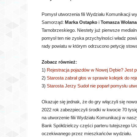
Pomysł utworzenia fili Wydziału Komunikacji wy
Samorząd:
Marka Ostapko
i
Tomasza Wolana
Tarnobrzeskiego. Niestety już pierwsze medial
pomysł ten nie zyska przychylności władz powia
rady powiatu w którym odrzucono petycję stow
Zobacz również:
1)
Rejestracja pojazdów w Nowej Dębie? Jest p
2)
Starosta zabrał głos w sprawie kolejek do rej
3)
Starosta Jerzy Sudoł nie poparł pomysłu utwo
Okazuje się jednak, że do gry włączyli się n
2022 rok zabezpieczyli środki w kwocie 70 tys
na utworzenie filii Wydziału Komunikacji w na
Bank Spółdzielczy części parteru tutejszego Urz
oczekiwanego przez mieszkańców wydziału.