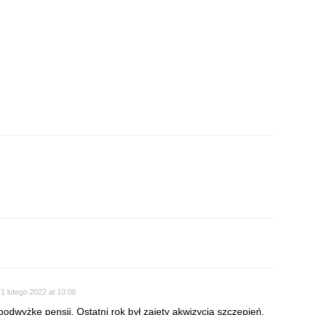
1 lutego 2022 at 10:06
podwyżkę pensji. Ostatni rok był zajęty akwizycją szczepień.