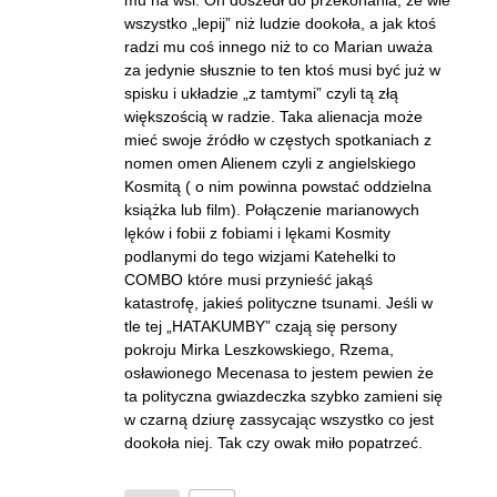
mu na wsi. On doszedł do przekonania, że wie
wszystko „lepij” niż ludzie dookoła, a jak ktoś
radzi mu coś innego niż to co Marian uważa
za jedynie słusznie to ten ktoś musi być już w
spisku i układzie „z tamtymi” czyli tą złą
większością w radzie. Taka alienacja może
mieć swoje źródło w częstych spotkaniach z
nomen omen Alienem czyli z angielskiego
Kosmitą ( o nim powinna powstać oddzielna
książka lub film). Połączenie marianowych
lęków i fobii z fobiami i lękami Kosmity
podlanymi do tego wizjami Katehelki to
COMBO które musi przynieść jakąś
katastrofę, jakieś polityczne tsunami. Jeśli w
tle tej „HATAKUMBY” czają się persony
pokroju Mirka Leszkowskiego, Rzema,
osławionego Mecenasa to jestem pewien że
ta polityczna gwiazdeczka szybko zamieni się
w czarną dziurę zassycając wszystko co jest
dookoła niej. Tak czy owak miło popatrzeć.