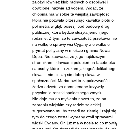
założył również klub radnych o osobliwej i
dowcipnej nazwie ad vocem. Widać, że
chłopina ma w sobie te wiejską zawziętość
która nie pozwala przesunąć kawałka płotu o
pół metra w głąb posesji pod budowę drogi
publicznej która będzie służyła jemu i jego
rodzinie. Z tym, że te zawziętość przekuwa nie
na walkę o sprawy wsi Cygany a o walkę o
prymat polityczny w mieście i gminie Nowa
Dęba. Nie zauważa, że jego najbliższymi
stronnikami i dawcami polubień na facebooku
są osoby które… szukam jakiegoś delikatnego
słowa… nie cieszą się dobrą sławą w
społeczności. Marianowi ta zapalczywość i
żądza odwetu za domniemane krzywdy
przysłoniła resztki społecznego zmysłu.
Nie daje mu do myślenia nawet to, że na
zebraniu wiejskim czy radzie sołeckiej
sugerowano mu by zszedł na ziemię i zajął się
tym do czego został wybrany czyli sprawami
wioski Cygany. On już ma w nosie to co mówią