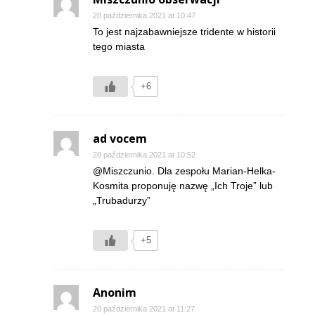
20 października 2021 at 10:47
To jest najzabawniejsze tridente w historii
tego miasta
+6
ad vocem
20 października 2021 at 10:52
@Miszczunio. Dla zespołu Marian-Helka-
Kosmita proponuję nazwę „Ich Troje” lub
„Trubadurzy”
+5
Anonim
20 października 2021 at 11:27