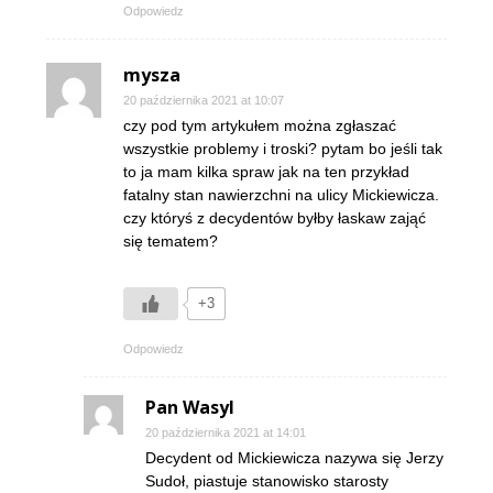
Odpowiedz
mysza
20 października 2021 at 10:07
czy pod tym artykułem można zgłaszać
wszystkie problemy i troski? pytam bo jeśli tak
to ja mam kilka spraw jak na ten przykład
fatalny stan nawierzchni na ulicy Mickiewicza.
czy któryś z decydentów byłby łaskaw zająć
się tematem?
+3
Odpowiedz
Pan Wasyl
20 października 2021 at 14:01
Decydent od Mickiewicza nazywa się Jerzy
Sudoł, piastuje stanowisko starosty