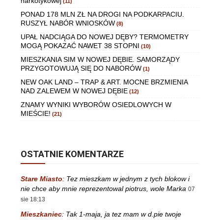
narkotykowej
(11)
PONAD 178 MLN ZŁ NA DROGI NA PODKARPACIU.
RUSZYŁ NABÓR WNIOSKÓW
(8)
UPAŁ NADCIĄGA DO NOWEJ DĘBY? TERMOMETRY
MOGĄ POKAZAĆ NAWET 38 STOPNI
(10)
MIESZKANIA SIM W NOWEJ DĘBIE. SAMORZĄDY
PRZYGOTOWUJĄ SIĘ DO NABORÓW
(1)
NEW OAK LAND – TRAP & ART. MOCNE BRZMIENIA
NAD ZALEWEM W NOWEJ DĘBIE
(12)
ZNAMY WYNIKI WYBORÓW OSIEDLOWYCH W
MIEŚCIE!
(21)
OSTATNIE KOMENTARZE
Stare Miasto
:
Tez mieszkam w jednym z tych blokow i
nie chce aby mnie reprezentowal piotrus, wole Marka
07
sie 18:13
Mieszkaniec
:
Tak 1-maja, ja tez mam w d.pie twoje