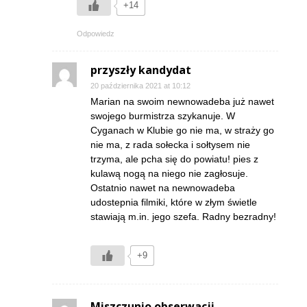
+14
Odpowiedz
przyszły kandydat
20 października 2021 at 10:12
Marian na swoim newnowadeba już nawet
swojego burmistrza szykanuje. W
Cyganach w Klubie go nie ma, w straży go
nie ma, z rada sołecka i sołtysem nie
trzyma, ale pcha się do powiatu! pies z
kulawą nogą na niego nie zagłosuje.
Ostatnio nawet na newnowadeba
udostepnia filmiki, które w złym świetle
stawiają m.in. jego szefa. Radny bezradny!
+9
Miszczunio obserwacji