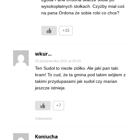
wysokopłatnych stołkach. Czyżby miał coś
na pana Ordona że sobie robi co chce?
+15
wkur...
20 października 2021 at 09:43
Ten Sudoł to niezłe ziółko. Ale jaki pan taki
kram! To cud, że ta gmina pod takim wójtem z
takimi przydupasami jak sudoł czy marian
jeszcze istnieje.
+7
Odpowiedz
Koniucha