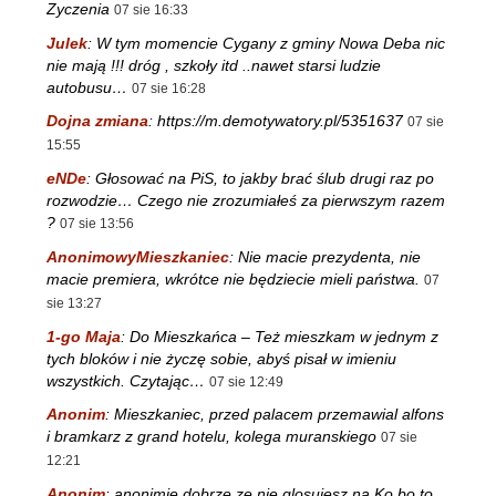
Zyczenia
07 sie 16:33
Julek
:
W tym momencie Cygany z gminy Nowa Deba nic
nie mają !!! dróg , szkoły itd ..nawet starsi ludzie
autobusu…
07 sie 16:28
Dojna zmiana
:
https://m.demotywatory.pl/5351637
07 sie
15:55
eNDe
:
Głosować na PiS, to jakby brać ślub drugi raz po
rozwodzie… Czego nie zrozumiałeś za pierwszym razem
?
07 sie 13:56
AnonimowyMieszkaniec
:
Nie macie prezydenta, nie
macie premiera, wkrótce nie będziecie mieli państwa.
07
sie 13:27
1-go Maja
:
Do Mieszkańca – Też mieszkam w jednym z
tych bloków i nie życzę sobie, abyś pisał w imieniu
wszystkich. Czytając…
07 sie 12:49
Anonim
:
Mieszkaniec, przed palacem przemawial alfons
i bramkarz z grand hotelu, kolega muranskiego
07 sie
12:21
Anonim
:
anonimie dobrze ze nie glosujesz na Ko bo to