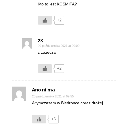
Kto to jest KOSMITA?
+2
23
20 października 2021 at 20:00
z zażecza
+2
Ano ni ma
20 października 2021 at 09:55
A tymczasem w Biedronce coraz drożej…
+6