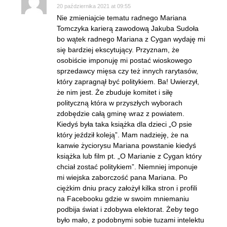
20 października 2021 at 09:55
Nie zmieniajcie tematu radnego Mariana
Tomczyka karierą zawodową Jakuba Sudoła
bo wątek radnego Mariana z Cygan wydaję mi
się bardziej ekscytujący. Przyznam, że
osobiście imponuję mi postać wioskowego
sprzedawcy mięsa czy też innych rarytasów,
który zapragnął być politykiem. Ba! Uwierzył,
że nim jest. Że zbuduje komitet i siłę
polityczną która w przyszłych wyborach
zdobędzie całą gminę wraz z powiatem.
Kiedyś była taka książka dla dzieci „O psie
który jeździł koleją”. Mam nadzieję, że na
kanwie życiorysu Mariana powstanie kiedyś
książka lub film pt. „O Marianie z Cygan który
chciał zostać politykiem”. Niemniej imponuje
mi wiejska zaborczość pana Mariana. Po
ciężkim dniu pracy założył kilka stron i profili
na Facebooku gdzie w swoim mniemaniu
podbija świat i zdobywa elektorat. Żeby tego
było mało, z podobnymi sobie tuzami intelektu