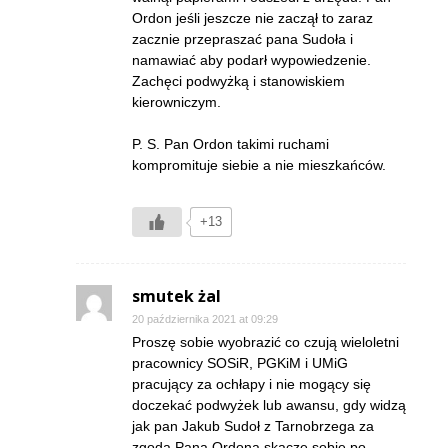
Ordon jeśli jeszcze nie zaczął to zaraz
zacznie przepraszać pana Sudoła i
namawiać aby podarł wypowiedzenie.
Zachęci podwyżką i stanowiskiem
kierowniczym.
P. S. Pan Ordon takimi ruchami
kompromituje siebie a nie mieszkańców.
+13
smutek żal
20 października 2021 at 09:29
Proszę sobie wyobrazić co czują wieloletni
pracownicy SOSiR, PGKiM i UMiG
pracujący za ochłapy i nie mogący się
doczekać podwyżek lub awansu, gdy widzą
jak pan Jakub Sudoł z Tarnobrzega za
zgoda Pana Ordona skacze sobie po