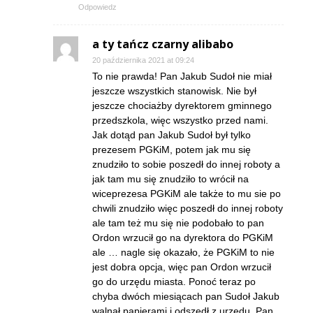
Odpowiedz
a ty tańcz czarny alibabo
20 października 2021 at 09:24
To nie prawda! Pan Jakub Sudoł nie miał
jeszcze wszystkich stanowisk. Nie był
jeszcze chociażby dyrektorem gminnego
przedszkola, więc wszystko przed nami.
Jak dotąd pan Jakub Sudoł był tylko
prezesem PGKiM, potem jak mu się
znudziło to sobie poszedł do innej roboty a
jak tam mu się znudziło to wrócił na
wiceprezesa PGKiM ale także to mu sie po
chwili znudziło więc poszedł do innej roboty
ale tam też mu się nie podobało to pan
Ordon wrzucił go na dyrektora do PGKiM
ale … nagle się okazało, że PGKiM to nie
jest dobra opcja, więc pan Ordon wrzucił
go do urzędu miasta. Ponoć teraz po
chyba dwóch miesiącach pan Sudoł Jakub
walnął papierami i odszedł z urzędu. Pan