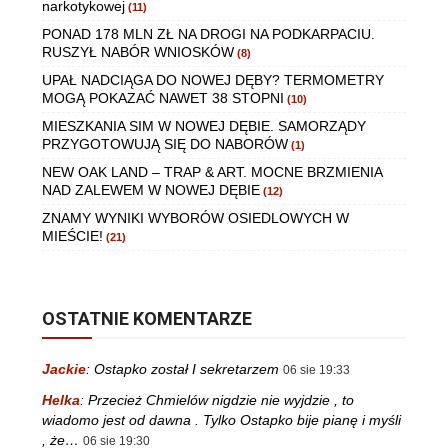
narkotykowej
(11)
PONAD 178 MLN ZŁ NA DROGI NA PODKARPACIU.
RUSZYŁ NABÓR WNIOSKÓW
(8)
UPAŁ NADCIĄGA DO NOWEJ DĘBY? TERMOMETRY
MOGĄ POKAZAĆ NAWET 38 STOPNI
(10)
MIESZKANIA SIM W NOWEJ DĘBIE. SAMORZĄDY
PRZYGOTOWUJĄ SIĘ DO NABORÓW
(1)
NEW OAK LAND – TRAP & ART. MOCNE BRZMIENIA
NAD ZALEWEM W NOWEJ DĘBIE
(12)
ZNAMY WYNIKI WYBORÓW OSIEDLOWYCH W
MIEŚCIE!
(21)
OSTATNIE KOMENTARZE
Jackie
:
Ostapko został I sekretarzem
06 sie 19:33
Helka
:
Przecież Chmielów nigdzie nie wyjdzie , to
wiadomo jest od dawna . Tylko Ostapko bije pianę i myśli
, że…
06 sie 19:30