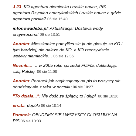
J 23
:
KO agentura niemiecka i ruskie onuce, PiS
agentura Rzymian amerykańskich i ruskie onuce a gdzie
agentura polska?
06 sie 15:40
infonowadeba.pl
:
Aktualizacja: Dostawa wody
przywrócona!
06 sie 13:51
Anonim
:
Mieszkaniec pomyliles sie ja nie glosuje za KO i
tym bardziej, nie naleze do KO, a KO rzeczywiscie
wplywy niemieckie…
06 sie 12:36
Nocnik...
:
… w 2005 roku sprzedał POPiS, dokładając
całą Polskę.
06 sie 11:08
Anonim
:
Poranek jak zaglosujemy na pis to wszyscy sie
obudzimy ale z reka w nocniku
06 sie 10:27
"To działa..."
:
Nie dość że śpiący, to i głupi.
06 sie 10:26
errata
:
dopóki
06 sie 10:14
Poranek
:
OBUDZMY SIE I WSZYSCY GLOSUJMY NA
PIS
06 sie 10:03