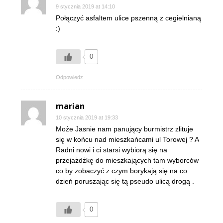
9 stycznia 2019 at 14:10
Połączyć asfaltem ulice pszenną z cegielnianą
:)
0
Odpowiedz
marian
10 stycznia 2019 at 19:33
Może Jasnie nam panujący burmistrz zlituje
się w końcu nad mieszkańcami ul Torowej ? A
Radni nowi i ci starsi wybiorą się na
przejażdżkę do mieszkających tam wyborców
co by zobaczyć z czym borykają się na co
dzień poruszając się tą pseudo ulicą drogą .
0