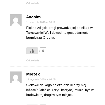
Odpowiedz
Anonim
11 stycznia 2019 at 18:19
Piękne zdjęcie drogi prowadzącej do nikąd w
Tarnowskiej Woli dowód na gospodarność
burmistrza Ordona.
0
Odpowiedz
Mietek
12 stycznia 2019 at 09:45
Ciekawe do kogo należą działki przy niej
leżące? Jakiś cel (czyt. korzyść) musiał być w
budowie tej drogi w tym miejscu.