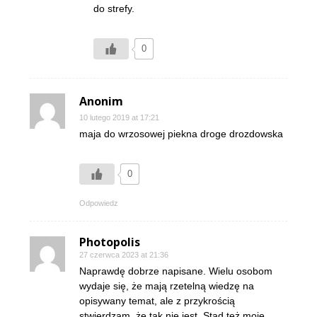
do strefy.
0
Anonim
10 lutego 2019 at 17:21
maja do wrzosowej piekna droge drozdowska
0
Odpowiedz
Photopolis
27 czerwca 2023 at 21:36
Naprawdę dobrze napisane. Wielu osobom
wydaje się, że mają rzetelną wiedzę na
opisywany temat, ale z przykrością
stwierdzam, że tak nie jest. Stąd też moje