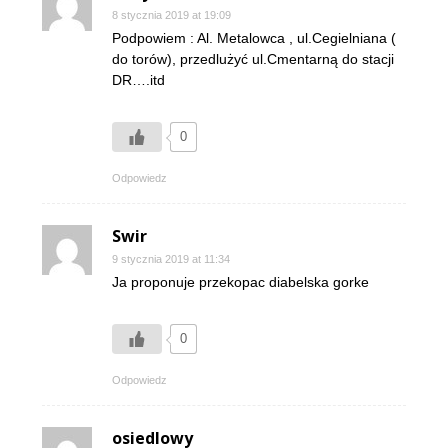
8 stycznia 2019 at 19:09
Podpowiem : Al. Metalowca , ul.Cegielniana (
do torów), przedlużyć ul.Cmentarną do stacji
DR….itd
0
Odpowiedz
Swir
9 stycznia 2019 at 11:34
Ja proponuje przekopac diabelska gorke
0
Odpowiedz
osiedlowy