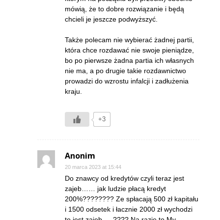
mówią, że to dobre rozwiązanie i będą
chcieli je jeszcze podwyższyć.
Także polecam nie wybierać żadnej partii,
która chce rozdawać nie swoje pieniądze,
bo po pierwsze żadna partia ich własnych
nie ma, a po drugie takie rozdawnictwo
prowadzi do wzrostu infalcji i zadłużenia
kraju.
+3
Anonim
20 marca 2023 at 15:44
Do znawcy od kredytów czyli teraz jest
zajeb…… jak ludzie płacą kredyt
200%???????? Ze spłacają 500 zł kapitału
i 1500 odsetek i łacznie 2000 zł wychodzi
to jest zajeb…..???? Na razie to My