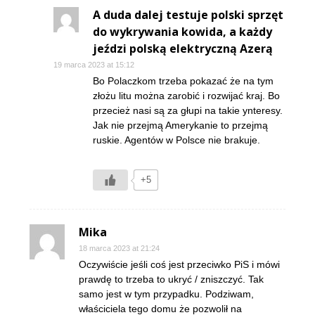
A duda dalej testuje polski sprzęt
do wykrywania kowida, a każdy
jeździ polską elektryczną Azerą
19 marca 2023 at 15:12
Bo Polaczkom trzeba pokazać że na tym
złożu litu można zarobić i rozwijać kraj. Bo
przecież nasi są za głupi na takie ynteresy.
Jak nie przejmą Amerykanie to przejmą
ruskie. Agentów w Polsce nie brakuje.
+5
Mika
18 marca 2023 at 21:24
Oczywiście jeśli coś jest przeciwko PiS i mówi
prawdę to trzeba to ukryć / zniszczyć. Tak
samo jest w tym przypadku. Podziwam,
właściciela tego domu że pozwolił na