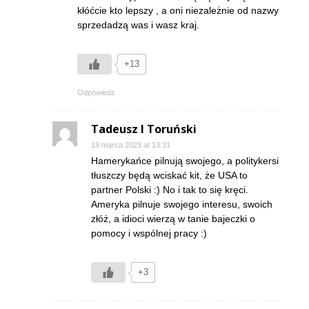
kłóćcie kto lepszy , a oni niezależnie od nazwy
sprzedadzą was i wasz kraj.
+13
Odpowiedz
Tadeusz I Toruński
19 marca 2023 at 13:31
Hamerykańce pilnują swojego, a politykersi
tłuszczy będą wciskać kit, że USA to
partner Polski :) No i tak to się kręci.
Ameryka pilnuje swojego interesu, swoich
złóż, a idioci wierzą w tanie bajeczki o
pomocy i wspólnej pracy :)
+3