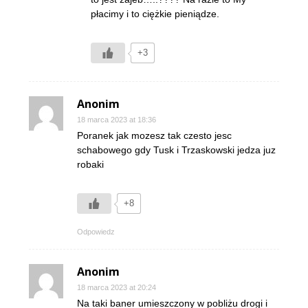
płacimy i to ciężkie pieniądze.
+3
Anonim
18 marca 2023 at 18:36
Poranek jak mozesz tak czesto jesc
schabowego gdy Tusk i Trzaskowski jedza juz
robaki
+8
Odpowiedz
Anonim
18 marca 2023 at 20:24
Na taki baner umieszczony w pobliżu drogi i