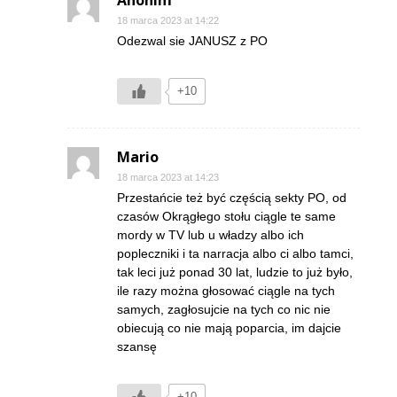
Anonim
18 marca 2023 at 14:22
Odezwal sie JANUSZ z PO
+10
Mario
18 marca 2023 at 14:23
Przestańcie też być częścią sekty PO, od
czasów Okrągłego stołu ciągle te same
mordy w TV lub u władzy albo ich
popleczniki i ta narracja albo ci albo tamci,
tak leci już ponad 30 lat, ludzie to już było,
ile razy można głosować ciągle na tych
samych, zagłosujcie na tych co nic nie
obiecują co nie mają poparcia, im dajcie
szansę
+10