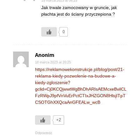
19 marca 2023 at 06:15
Jak trwale zamocowany w gruncie, jak
płachta jest do ściany przyczepiona ?
0
Anonim
18 marca 2023 at 20:25
https://reklamowekonstrukcje.pl/blog/post/21-
reklama-kiedy-pozwolenie-na-budowe-a-
kiedy-zgloszenie?
gclid=Cj0KCQjwwtWgBhDhARIsAEMcxeBvilCL
FzRWpJ9pfVnVuErPctCTIxJHZGON8HlsjITpT
CSOTGhXXQcaAnGFEALw_wcB
+2
Odpowiedz