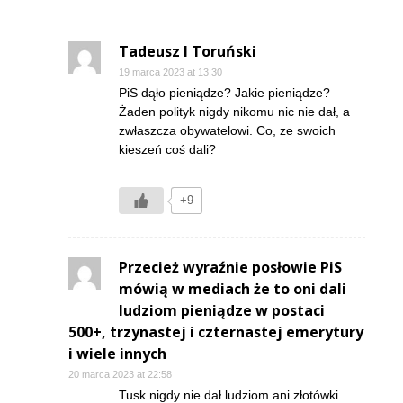
Tadeusz I Toruński
19 marca 2023 at 13:30
PiS dąło pieniądze? Jakie pieniądze?
Żaden polityk nigdy nikomu nic nie dał, a
zwłaszcza obywatelowi. Co, ze swoich
kieszeń coś dali?
+9
Przecież wyraźnie posłowie PiS
mówią w mediach że to oni dali
ludziom pieniądze w postaci
500+, trzynastej i czternastej emerytury
i wiele innych
20 marca 2023 at 22:58
Tusk nigdy nie dał ludziom ani złotówki…