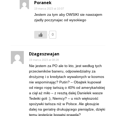
Poranek
19 marca 2023 at 10:07
Jestem za tym aby OWSIKI sie nawzajem
zjadly poczynajac od wysokiego
0
Dżageszwajan
19 marca 2023 at 08:28
Nie jestem za PO ale to kto, jest według tych
przeciwników baneru, odpowiedzialny za
drożyznę i o kredytach wywalonych w kosmos
nie wspominając? Putin? – Obajtek kupował
od niego ropę tańszą o 40% od amerykańskiej
a ciął aż miło – z resztą dalej Danielek wasze
Tedeiki goli :), Niemcy? – u nich większość
spożywki tańsza niż w Polsce. Ale głosujcie
dalej na geriatrę drukującego pieniądze, dzięki
temu jesteście bogatsi prawda?