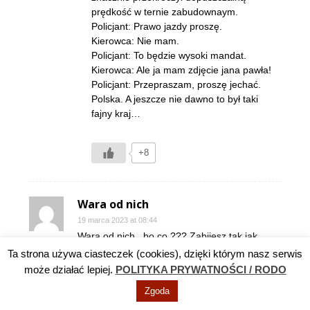
prędkość w ternie zabudownaym.
Policjant: Prawo jazdy proszę.
Kierowca: Nie mam.
Policjant: To będzie wysoki mandat.
Kierowca: Ale ja mam zdjęcie jana pawła!
Policjant: Przepraszam, proszę jechać.
Polska. A jeszcze nie dawno to był taki
fajny kraj…
+8
Wara od nich
19 marca 2023 at 08:44
Wara od nich , bo co ??? Zabijesz tak jak
Adamowicza zabili ? Tylko tak umiecie swoje
Ta strona używa ciasteczek (cookies), dzięki którym nasz serwis
racje przedstawiać ? PiS dało pieniądze ?
może działać lepiej.
POLITYKA PRYWATNOŚCI / RODO
Swoje pieniądze ? Skąd niby ma te pieniądze
Zgoda
? To są NASZE pieniądze które płacimy w
podatkach i to sobie raz na zawsze