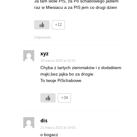
Ja tam wole PIS, za Po schabowego jadlem
raz w Miesiacu a za PIS jem co drugi dzien
+12
Odpowiedz
xyz
18 marca 2023 at 20:51
Chyba z tartych ziemniaków i z dodatkiem
mąki,bez jajka bo za drogie.
To twoje PiSchabowe.
+34
dis
21 marca 2023 at 19:02
o bogacz