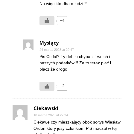
No więc kto dba o ludzi ?
+4
Myslący
24 marca 2023 at 20:47
Pis Ci dal? Ty debilu chyba z Twoich i
naszych podatków!!! Za to teraz płać i
płacz że drogo
+2
Ciekawski
18 marca 2023 at 22:24
Ciekawe czy mieszkający obok sołtys Wiesław
Ordon który jesy członkiem PiS maczał w tej