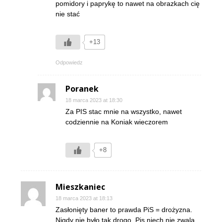
pomidory i paprykę to nawet na obrazkach cię
nie stać
+13
Odpowiedz
Poranek
18 marca 2023 at 18:30
Za PIS stac mnie na wszystko, nawet
codziennie na Koniak wieczorem
+8
Mieszkaniec
18 marca 2023 at 18:13
Zasłonięty baner to prawda PiS = drożyzna.
Nigdy nie było tak drogo. Pis niech nie zwala