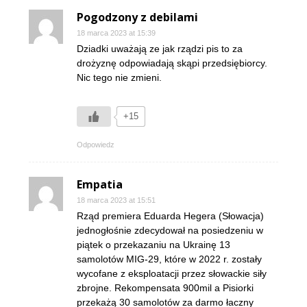
Pogodzony z debilami
18 marca 2023 at 15:39
Dziadki uważają ze jak rządzi pis to za
drożyznę odpowiadają skąpi przedsiębiorcy.
Nic tego nie zmieni.
+15
Odpowiedz
Empatia
18 marca 2023 at 15:51
Rząd premiera Eduarda Hegera (Słowacja)
jednogłośnie zdecydował na posiedzeniu w
piątek o przekazaniu na Ukrainę 13
samolotów MIG-29, które w 2022 r. zostały
wycofane z eksploatacji przez słowackie siły
zbrojne. Rekompensata 900mil a Pisiorki
przekażą 30 samolotów za darmo łaczny