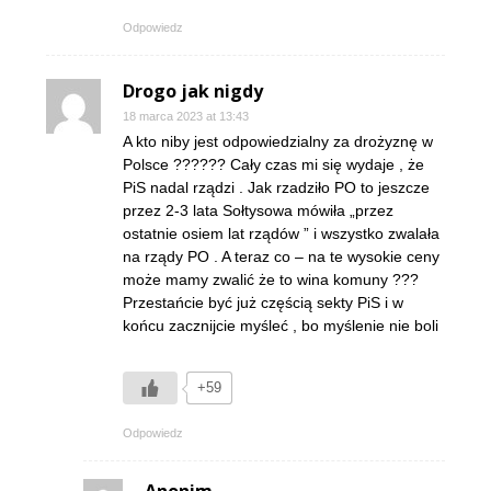
Odpowiedz
Drogo jak nigdy
18 marca 2023 at 13:43
A kto niby jest odpowiedzialny za drożyznę w
Polsce ?????? Cały czas mi się wydaje , że
PiS nadal rządzi . Jak rzadziło PO to jeszcze
przez 2-3 lata Sołtysowa mówiła „przez
ostatnie osiem lat rządów ” i wszystko zwalała
na rządy PO . A teraz co – na te wysokie ceny
może mamy zwalić że to wina komuny ???
Przestańcie być już częścią sekty PiS i w
końcu zacznijcie myśleć , bo myślenie nie boli
+59
Odpowiedz