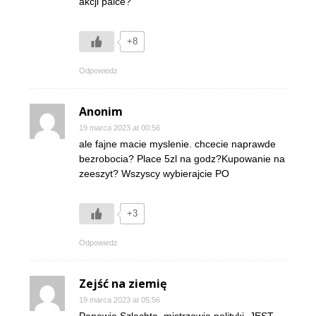
akcji palce?
+8
Odpowiedz
Anonim
19 marca 2023 at 00:56
ale fajne macie myslenie. chcecie naprawde
bezrobocia? Place 5zl na godz?Kupowanie na
zeeszyt? Wszyscy wybierajcie PO
+3
Odpowiedz
Zejść na ziemię
19 marca 2023 at 05:56