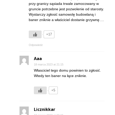
przy granicy sąsiada trwale zamocowany w
gruncie potrzebne jest pozwolenie od starosty.
Wystarczy zgłosić samowolę budowlaną i
baner zniknie a właściciel dostanie grzywnę….
+17
Odpowiedz
Aaa
18 marca 2023 at 21:15
Własciciel tego domu powinien to zgłosić.
Wtedy ten baner na łące zniknie.
+5
Licznikkar