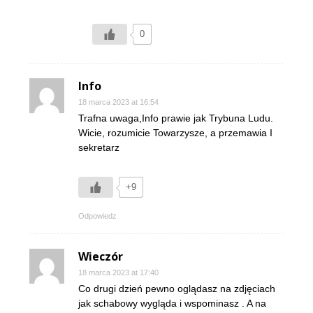
0
Info
18 marca 2023 at 16:54
Trafna uwaga,Info prawie jak Trybuna Ludu.
Wicie, rozumicie Towarzysze, a przemawia I
sekretarz
+9
Odpowiedz
Wieczór
18 marca 2023 at 17:40
Co drugi dzień pewno oglądasz na zdjęciach
jak schabowy wygląda i wspominasz . A na