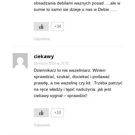
obsadzania debilami waznych posad…..ale w
sumie to samo sie dzieje u nas w Debie …..
+34
Odpowiedz
ciekawy
18 marca 2023 at 15:33
Dziennikarz to nie wazeliniarz. Winien
sprawdzać, szukać, dociekać i podawać
prawdę, a nie wazelinę czy kit. .Trzeba patrzyć
na ręce władzy i tępić nadużycia. jak jest
ciekawy sygnał – sprawdzić!
+10
Odpowiedz