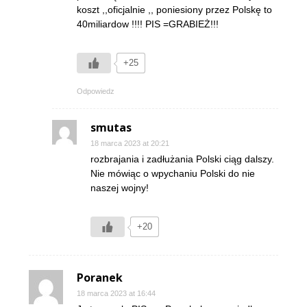
koszt ,,oficjalnie ,, poniesiony przez Polskę to
40miliardow !!!! PIS =GRABIEŻ!!!
+25
Odpowiedz
smutas
18 marca 2023 at 20:21
rozbrajania i zadłużania Polski ciąg dalszy.
Nie mówiąc o wpychaniu Polski do nie
naszej wojny!
+20
Poranek
18 marca 2023 at 16:44