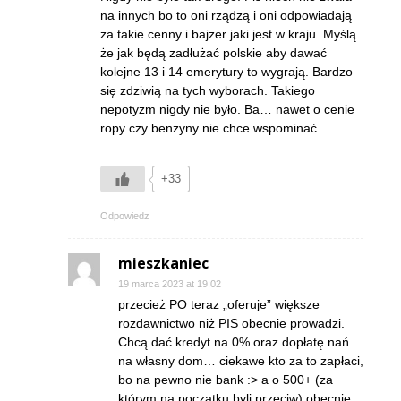
na innych bo to oni rządzą i oni odpowiadają
za takie cenny i bajzer jaki jest w kraju. Myślą
że jak będą zadłużać polskie aby dawać
kolejne 13 i 14 emerytury to wygrają. Bardzo
się zdziwią na tych wyborach. Takiego
nepotyzm nigdy nie było. Ba… nawet o cenie
ropy czy benzyny nie chce wspominać.
+33
Odpowiedz
mieszkaniec
19 marca 2023 at 19:02
przecież PO teraz „oferuje” większe
rozdawnictwo niż PIS obecnie prowadzi.
Chcą dać kredyt na 0% oraz dopłatę nań
na własny dom… ciekawe kto za to zapłaci,
bo na pewno nie bank :> a o 500+ (za
którym na początku byli przeciw) obecnie