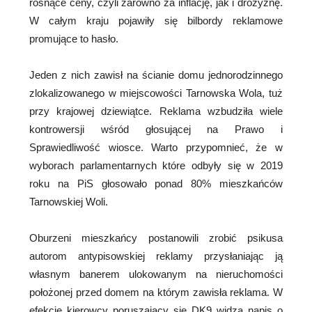
rosnące ceny, czyli zarówno za inflację, jak i drożyznę.
W całym kraju pojawiły się bilbordy reklamowe
promujące to hasło.
Jeden z nich zawisł na ścianie domu jednorodzinnego
zlokalizowanego w miejscowości Tarnowska Wola, tuż
przy krajowej dziewiątce. Reklama wzbudziła wiele
kontrowersji wśród głosującej na Prawo i
Sprawiedliwość wiosce. Warto przypomnieć, że w
wyborach parlamentarnych które odbyły się w 2019
roku na PiS głosowało ponad 80% mieszkańców
Tarnowskiej Woli.
Oburzeni mieszkańcy postanowili zrobić psikusa
autorom antypisowskiej reklamy przysłaniając ją
własnym banerem ulokowanym na nieruchomości
położonej przed domem na którym zawisła reklama. W
efekcie kierowcy poruszający się DK9 widzą napis o