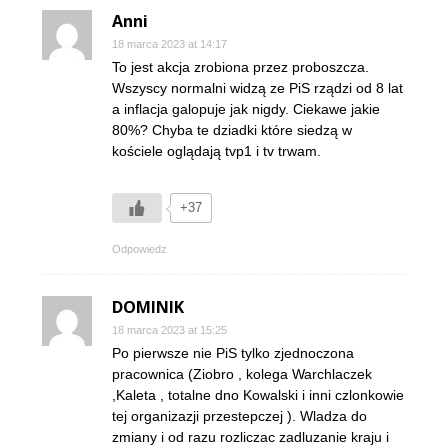
Anni
18 marca 2023 at 14:17
To jest akcja zrobiona przez proboszcza.
Wszyscy normalni widzą ze PiS rządzi od 8 lat
a inflacja galopuje jak nigdy. Ciekawe jakie
80%? Chyba te dziadki które siedzą w
kościele oglądają tvp1 i tv trwam.
+37
Odpowiedz
DOMINIK
18 marca 2023 at 15:25
Po pierwsze nie PiS tylko zjednoczona
pracownica (Ziobro , kolega Warchlaczek
,Kaleta , totalne dno Kowalski i inni czlonkowie
tej organizazji przestepczej ). Wladza do
zmiany i od razu rozliczac zadluzanie kraju i