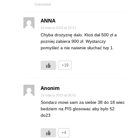
Odpowiedz
ANNA
18 marca 2023 at 22:17
Chyba drożyznę dalo. Ktoś dał 500 zł a
pozniej zabiera 900 zł. Wystarczy
pomyśleć a nie naiwnie słuchać tvp 1.
+19
Anonim
19 marca 2023 at 05:51
Sondarz mowi sam za siebie 38 do 18 wiec
bedziem na PIS glosowac aby bylo 52
do23
+4