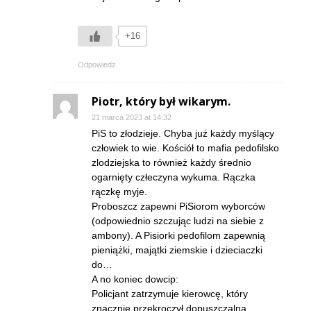
+16
Odpowiedz
Piotr, który był wikarym.
21 marca 2023 at 14:32
PiS to złodzieje. Chyba już każdy myślący
człowiek to wie. Kościół to mafia pedofilsko
zlodziejska to również każdy średnio
ogarnięty człeczyna wykuma. Rączka
rączkę myje.
Proboszcz zapewni PiSiorom wyborców
(odpowiednio szczując ludzi na siebie z
ambony). A Pisiorki pedofilom zapewnią
pieniążki, majątki ziemskie i dzieciaczki
do…
A no koniec dowcip:
Policjant zatrzymuje kierowcę, który
znacznie przekroczył dopuszczalną