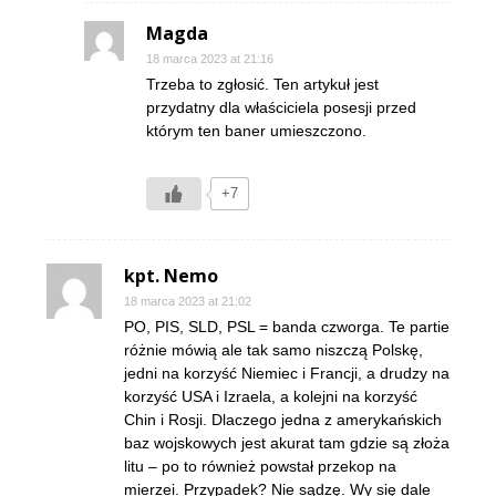
Magda
18 marca 2023 at 21:16
Trzeba to zgłosić. Ten artykuł jest
przydatny dla właściciela posesji przed
którym ten baner umieszczono.
+7
kpt. Nemo
18 marca 2023 at 21:02
PO, PIS, SLD, PSL = banda czworga. Te partie
różnie mówią ale tak samo niszczą Polskę,
jedni na korzyść Niemiec i Francji, a drudzy na
korzyść USA i Izraela, a kolejni na korzyść
Chin i Rosji. Dlaczego jedna z amerykańskich
baz wojskowych jest akurat tam gdzie są złoża
litu – po to również powstał przekop na
mierzei. Przypadek? Nie sądzę. Wy się dale