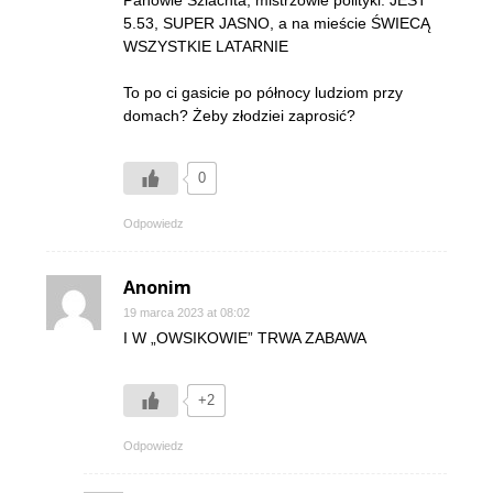
Panowie Szlachta, mistrzowie polityki. JEST
5.53, SUPER JASNO, a na mieście ŚWIECĄ
WSZYSTKIE LATARNIE
To po ci gasicie po północy ludziom przy
domach? Żeby złodziei zaprosić?
0
Odpowiedz
Anonim
19 marca 2023 at 08:02
I W „OWSIKOWIE” TRWA ZABAWA
+2
Odpowiedz