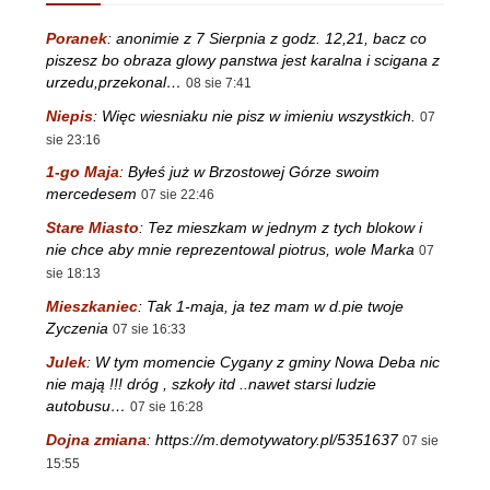
Poranek
:
anonimie z 7 Sierpnia z godz. 12,21, bacz co
piszesz bo obraza glowy panstwa jest karalna i scigana z
urzedu,przekonal…
08 sie 7:41
Niepis
:
Więc wiesniaku nie pisz w imieniu wszystkich.
07
sie 23:16
1-go Maja
:
Byłeś już w Brzostowej Górze swoim
mercedesem
07 sie 22:46
Stare Miasto
:
Tez mieszkam w jednym z tych blokow i
nie chce aby mnie reprezentowal piotrus, wole Marka
07
sie 18:13
Mieszkaniec
:
Tak 1-maja, ja tez mam w d.pie twoje
Zyczenia
07 sie 16:33
Julek
:
W tym momencie Cygany z gminy Nowa Deba nic
nie mają !!! dróg , szkoły itd ..nawet starsi ludzie
autobusu…
07 sie 16:28
Dojna zmiana
:
https://m.demotywatory.pl/5351637
07 sie
15:55