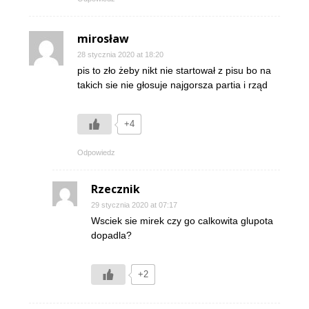
mirosław
28 stycznia 2020 at 18:20
pis to zło żeby nikt nie startował z pisu bo na
takich sie nie głosuje najgorsza partia i rząd
+4
Odpowiedz
Rzecznik
29 stycznia 2020 at 07:17
Wsciek sie mirek czy go calkowita glupota
dopadla?
+2