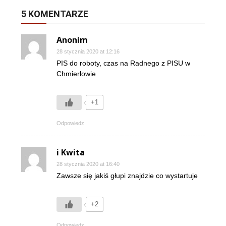
5 KOMENTARZE
Anonim
28 stycznia 2020 at 12:16
PIS do roboty, czas na Radnego z PISU w
Chmierlowie
+1
Odpowiedz
i Kwita
28 stycznia 2020 at 16:40
Zawsze się jakiś głupi znajdzie co wystartuje
+2
Odpowiedz