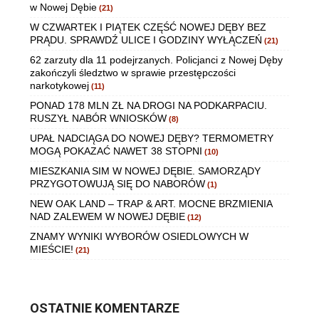
w Nowej Dębie
(21)
W CZWARTEK I PIĄTEK CZĘŚĆ NOWEJ DĘBY BEZ
PRĄDU. SPRAWDŹ ULICE I GODZINY WYŁĄCZEŃ
(21)
62 zarzuty dla 11 podejrzanych. Policjanci z Nowej Dęby
zakończyli śledztwo w sprawie przestępczości
narkotykowej
(11)
PONAD 178 MLN ZŁ NA DROGI NA PODKARPACIU.
RUSZYŁ NABÓR WNIOSKÓW
(8)
UPAŁ NADCIĄGA DO NOWEJ DĘBY? TERMOMETRY
MOGĄ POKAZAĆ NAWET 38 STOPNI
(10)
MIESZKANIA SIM W NOWEJ DĘBIE. SAMORZĄDY
PRZYGOTOWUJĄ SIĘ DO NABORÓW
(1)
NEW OAK LAND – TRAP & ART. MOCNE BRZMIENIA
NAD ZALEWEM W NOWEJ DĘBIE
(12)
ZNAMY WYNIKI WYBORÓW OSIEDLOWYCH W
MIEŚCIE!
(21)
OSTATNIE KOMENTARZE