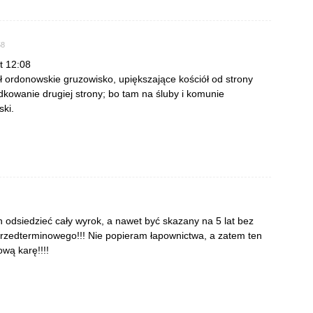
58
t 12:08
ął ordonowskie gruzowisko, upiększające kościół od strony
kowanie drugiej strony; bo tam na śluby i komunie
ski.
n odsiedzieć cały wyrok, a nawet być skazany na 5 lat bez
rzedterminowego!!! Nie popieram łapownictwa, a zatem ten
wą karę!!!!