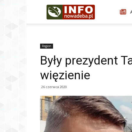
Infonowadeba.pl
A
Region
Były prezydent T
więzienie
26 czerwca 2020