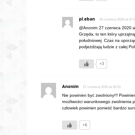
pl.eban
28 czerwca 2020 at 07:
@Anonim 27 czerwca 2020 a
Grzęda, to ten który uprzątn
południowej. Czas na uporząd
podjeżdżają ludzie z całej Pol
+3
Anonim
27 czerwca 2020 at 20:51
Nie powinien być zwolniony!!! Powinie
możliwości warunkowego zwolnienia p
człowiek powinien ponieść bardzo suro
+6