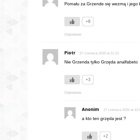
Pomału za Grzende się wezmą i jego b
+8
Odpowiedz
Piotr
27 czerwca 2020 at 11:13
Nie Grzenda tylko Grzęda analfabeto
+3
Odpowiedz
Anonim
27 czerwca 2020 at 12:
a kto ten grzęda jest ?
+2