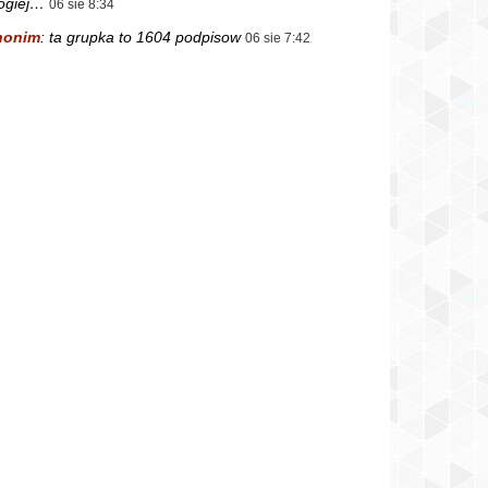
ogiej…
06 sie 8:34
nonim
:
ta grupka to 1604 podpisow
06 sie 7:42