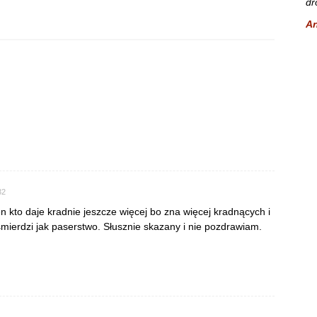
dr
A
32
n kto daje kradnie jeszcze więcej bo zna więcej kradnących i
 śmierdzi jak paserstwo. Słusznie skazany i nie pozdrawiam.