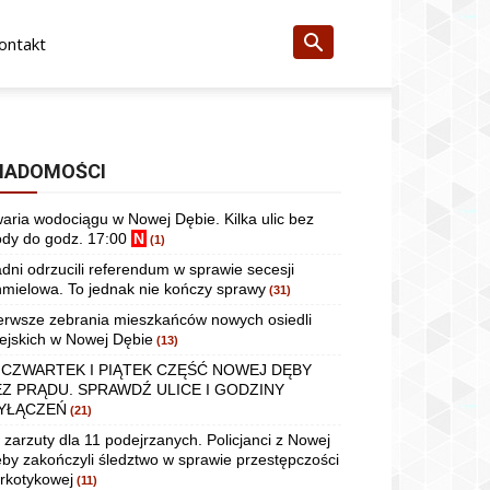
ontakt
IADOMOŚCI
aria wodociągu w Nowej Dębie. Kilka ulic bez
dy do godz. 17:00
N
(1)
dni odrzucili referendum w sprawie secesji
mielowa. To jednak nie kończy sprawy
(31)
erwsze zebrania mieszkańców nowych osiedli
ejskich w Nowej Dębie
(13)
 CZWARTEK I PIĄTEK CZĘŚĆ NOWEJ DĘBY
EZ PRĄDU. SPRAWDŹ ULICE I GODZINY
YŁĄCZEŃ
(21)
 zarzuty dla 11 podejrzanych. Policjanci z Nowej
by zakończyli śledztwo w sprawie przestępczości
rkotykowej
(11)