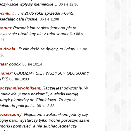
eczywiscie wplywy niemieckie…
06 sie 12:36
cnik...
:
… w 2005 roku sprzedał POPiS,
kładając całą Polskę.
06 sie 11:08
nonim
:
Poranek jak zaglosujemy na pis to
zyscy sie obudzimy ale z reka w nocniku
06 sie
:27
o działa..."
:
Nie dość że śpiący, to i głupi.
06 sie
:26
rata
:
dopóki
06 sie 10:14
ranek
:
OBUDZMY SIE I WSZYSCY GLOSUJMY
 PIS
06 sie 10:03
oczyimniewolnikiem
:
Raczej jest odwrotnie. W
mielowie „tupną nóżkami”, a wieśki kierują
rumyk pieniędzy do Chmielowa. To będzie
iałało do puki jest…
06 sie 8:38
ezrzeszony
:
Niejestem zwolennikiem jednej czy
ogiej parti, wystarczy tylko trochę poruszyć szare
mórki i pomyśleć, a nie słuchać jednej czy