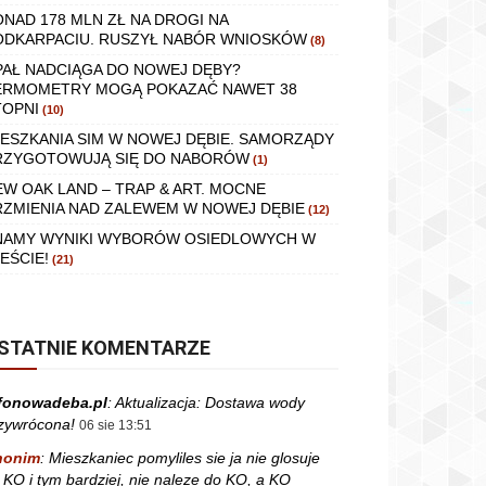
ONAD 178 MLN ZŁ NA DROGI NA
ODKARPACIU. RUSZYŁ NABÓR WNIOSKÓW
(8)
PAŁ NADCIĄGA DO NOWEJ DĘBY?
ERMOMETRY MOGĄ POKAZAĆ NAWET 38
TOPNI
(10)
IESZKANIA SIM W NOWEJ DĘBIE. SAMORZĄDY
RZYGOTOWUJĄ SIĘ DO NABORÓW
(1)
EW OAK LAND – TRAP & ART. MOCNE
RZMIENIA NAD ZALEWEM W NOWEJ DĘBIE
(12)
NAMY WYNIKI WYBORÓW OSIEDLOWYCH W
EŚCIE!
(21)
STATNIE KOMENTARZE
fonowadeba.pl
:
Aktualizacja: Dostawa wody
zywrócona!
06 sie 13:51
nonim
:
Mieszkaniec pomyliles sie ja nie glosuje
 KO i tym bardziej, nie naleze do KO, a KO