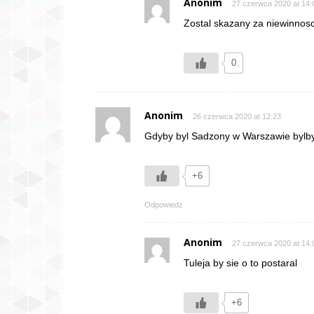
Anonim
27 czerwca 2020 at 14:
Zostal skazany za niewinnos
0
Anonim
26 czerwca 2020 at 12:23
Gdyby byl Sadzony w Warszawie bylby
+6
Odpowiedz
Anonim
27 czerwca 2020 at 14:
Tuleja by sie o to postaral
+6