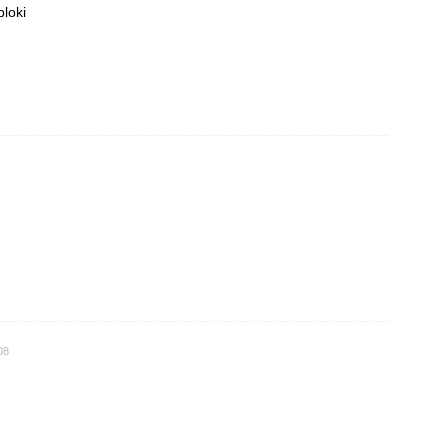
loki
08