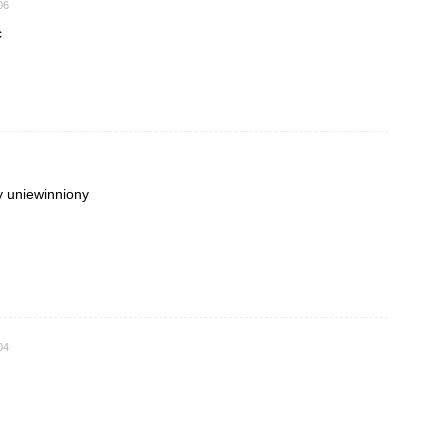
06
c
 uniewinniony
04