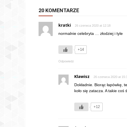
20 KOMENTARZE
kratki
26 czerwca 2020 at 12:18
normalnie celebryta … złodziej i tyle
+14
Odpowiedz
Klawisz
26 czerwca 2020 at 15:
Dokładnie. Biorąc łapówkę, te
koło się zatacza. A takie coś
+12