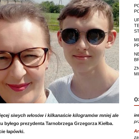
P
P
U
T
S
M
P
N
B
Z
MI
O
ęcej siwych włosów i kilkanaście kilogramów mniej ale
in
pr
oku byłego prezydenta Tarnobrzega Grzegorza Kiełba.
A
ie łapówki.
za