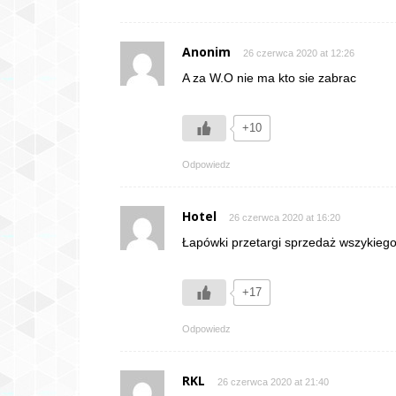
Anonim
26 czerwca 2020 at 12:26
A za W.O nie ma kto sie zabrac
+10
Odpowiedz
Hotel
26 czerwca 2020 at 16:20
Łapówki przetargi sprzedaż wszykiego 
+17
Odpowiedz
RKL
26 czerwca 2020 at 21:40