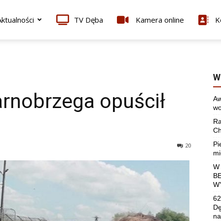
ktualności
TV Dęba
Kamera online
K
W
arnobrzega opuścił
Aw
wo
Ra
Ch
Pi
20
mi
W
B
W
62
Dę
na