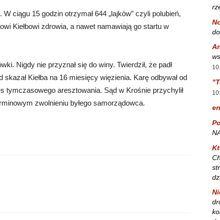
rz
 W ciągu 15 godzin otrzymał 644 „lajków” czyli polubień,
No
owi Kiełbowi zdrowia, a nawet namawiają go startu w
do
A
ws
ki. Nigdy nie przyznał się do winy. Twierdził, że padł
10
Sąd skazał Kiełba na 16 miesięcy więzienia. Karę odbywał od
"T
res tymczasowego aresztowania. Sąd w Krośnie przychylił
10
dterminowym zwolnieniu byłego samorządowca.
er
Po
NA
Kt
Ch
st
dz
Ni
dr
ko