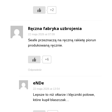
+2
Ręczna fabryka uzbrojenia
22 maja 2026 at 07:09
Seafe przeznaczą na ręczną rakietę piorun
produkowaną ręcznie.
+6
Odpowiedz
eNDe
22 maja 2026 at 13:54
Lepsze to niż ołtarze i klęczniki polowe,
które kupił blaszczak…