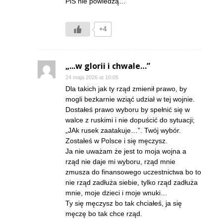
PiS nie powiedzą…
+4
„...w glorii i chwale…”
24 maja 2026 at 10:05
Dla takich jak ty rząd zmienił prawo, by
mogli bezkarnie wziąć udział w tej wojnie.
Dostałeś prawo wyboru by spełnić się w
walce z ruskimi i nie dopuścić do sytuacji;
„JAk rusek zaatakuje…”. Twój wybór.
Zostałeś w Polsce i się męczysz.
Ja nie uważam że jest to moja wojna a
rząd nie daje mi wyboru, rząd mnie
zmusza do finansowego uczestnictwa bo to
nie rząd zadłuża siebie, tylko rząd zadłuża
mnie, moje dzieci i moje wnuki…
Ty się męczysz bo tak chciałeś, ja się
męczę bo tak chce rząd.