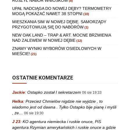
RUSZYŁ NABÓR WNIOSKÓW
(8)
UPAŁ NADCIĄGA DO NOWEJ DĘBY? TERMOMETRY
MOGĄ POKAZAĆ NAWET 38 STOPNI
(10)
MIESZKANIA SIM W NOWEJ DĘBIE. SAMORZĄDY
PRZYGOTOWUJĄ SIĘ DO NABORÓW
(1)
NEW OAK LAND – TRAP & ART. MOCNE BRZMIENIA
NAD ZALEWEM W NOWEJ DĘBIE
(12)
ZNAMY WYNIKI WYBORÓW OSIEDLOWYCH W
MIEŚCIE!
(21)
OSTATNIE KOMENTARZE
Jackie
:
Ostapko został I sekretarzem
06 sie 19:33
Helka
:
Przecież Chmielów nigdzie nie wyjdzie , to
wiadomo jest od dawna . Tylko Ostapko bije pianę i myśli
, że…
06 sie 19:30
J 23
:
KO agentura niemiecka i ruskie onuce, PiS
agentura Rzymian amerykańskich i ruskie onuce a gdzie