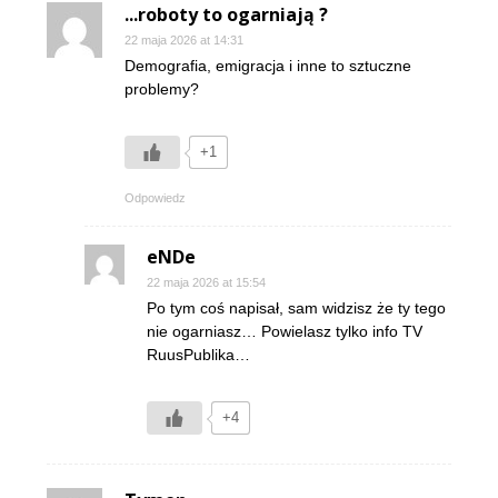
...roboty to ogarniają ?
22 maja 2026 at 14:31
Demografia, emigracja i inne to sztuczne
problemy?
+1
Odpowiedz
eNDe
22 maja 2026 at 15:54
Po tym coś napisał, sam widzisz że ty tego
nie ogarniasz… Powielasz tylko info TV
RuusPublika…
+4