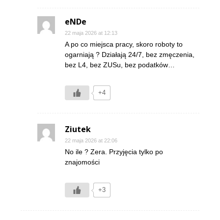
eNDe
22 maja 2026 at 12:13
A po co miejsca pracy, skoro roboty to
ogarniają ? Działają 24/7, bez zmęczenia,
bez L4, bez ZUSu, bez podatków…
+4
Ziutek
22 maja 2026 at 22:06
No ile ? Zera. Przyjęcia tylko po
znajomości
+3