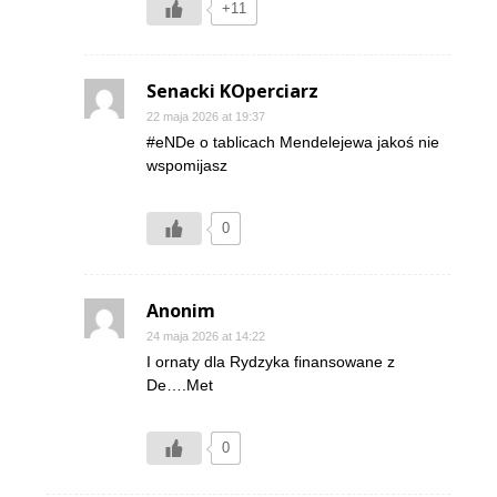
+11
Senacki KOperciarz
22 maja 2026 at 19:37
#eNDe o tablicach Mendelejewa jakoś nie
wspomijasz
0
Anonim
24 maja 2026 at 14:22
I ornaty dla Rydzyka finansowane z
De….Met
0