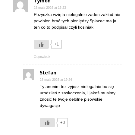
Tymon
23 maja 2026 at 16:23
Pożyczka wzięta nielegalnie żaden zakład nie
powinien brać tych pieniędzy.Splacac ma ja
ten co to podpisał czyli kosiniak.
+1
Odpowiedz
Stefan
23 maja 2026 at 19:24
Ty anonim też żyjesz nielegalnie bo się
urodziłeś z zaskoczenia, i jakoś musimy
znosić te twoje debilne pisowskie
dywagacje…
+3