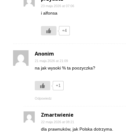
23 maja 2026 at 07:06
i alfonsa
+4
Anonim
21 maja 2026 at 21:09
na jak wysoki % ta poozyczka?
+1
Odpowiedz
Zmartwienie
22 maja 2026 at 08:21
dla prawnuków, jak Polska dotrzyma.