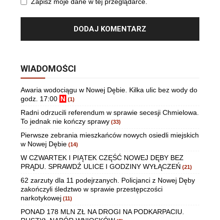
Zapisz moje dane w tej przeglądarce.
WIADOMOŚCI
Awaria wodociągu w Nowej Dębie. Kilka ulic bez wody do
godz. 17:00
N
(1)
Radni odrzucili referendum w sprawie secesji Chmielowa.
To jednak nie kończy sprawy
(33)
Pierwsze zebrania mieszkańców nowych osiedli miejskich
w Nowej Dębie
(14)
W CZWARTEK I PIĄTEK CZĘŚĆ NOWEJ DĘBY BEZ
PRĄDU. SPRAWDŹ ULICE I GODZINY WYŁĄCZEŃ
(21)
62 zarzuty dla 11 podejrzanych. Policjanci z Nowej Dęby
zakończyli śledztwo w sprawie przestępczości
narkotykowej
(11)
PONAD 178 MLN ZŁ NA DROGI NA PODKARPACIU.