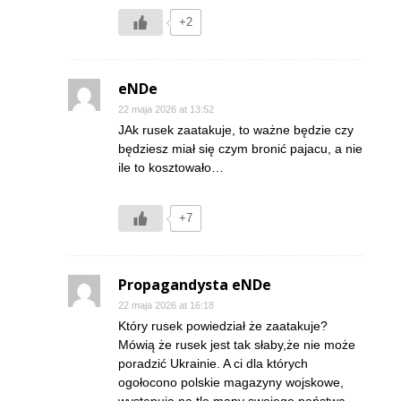
+2
eNDe
22 maja 2026 at 13:52
JAk rusek zaatakuje, to ważne będzie czy
będziesz miał się czym bronić pajacu, a nie
ile to kosztowało…
+7
Propagandysta eNDe
22 maja 2026 at 16:18
Który rusek powiedział że zaatakuje?
Mówią że rusek jest tak słaby,że nie może
poradzić Ukrainie. A ci dla których
ogołocono polskie magazyny wojskowe,