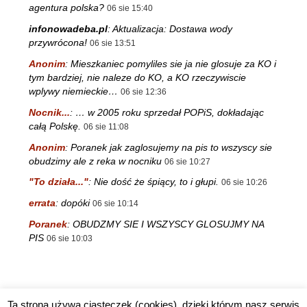
agentura polska?
06 sie 15:40
infonowadeba.pl
:
Aktualizacja: Dostawa wody
przywrócona!
06 sie 13:51
Anonim
:
Mieszkaniec pomyliles sie ja nie glosuje za KO i
tym bardziej, nie naleze do KO, a KO rzeczywiscie
wplywy niemieckie…
06 sie 12:36
Nocnik...
:
… w 2005 roku sprzedał POPiS, dokładając
całą Polskę.
06 sie 11:08
Anonim
:
Poranek jak zaglosujemy na pis to wszyscy sie
obudzimy ale z reka w nocniku
06 sie 10:27
"To działa..."
:
Nie dość że śpiący, to i głupi.
06 sie 10:26
errata
:
dopóki
06 sie 10:14
Poranek
:
OBUDZMY SIE I WSZYSCY GLOSUJMY NA
PIS
06 sie 10:03
Ta strona używa ciasteczek (cookies), dzięki którym nasz serwis