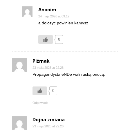
Anonim
24 maja 2026 at 09:12
a dolozyc powinien kamysz
0
Piżmak
23 maja 2026 at 22:26
Propagandysta eNDe wali ruską onucą.
0
Odpowiedz
Dojna zmiana
23 maja 2026 at 22:26