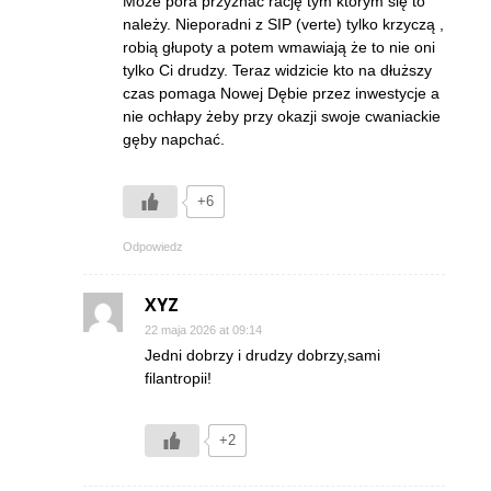
Może pora przyznać rację tym którym się to
należy. Nieporadni z SIP (verte) tylko krzyczą ,
robią głupoty a potem wmawiają że to nie oni
tylko Ci drudzy. Teraz widzicie kto na dłuższy
czas pomaga Nowej Dębie przez inwestycje a
nie ochłapy żeby przy okazji swoje cwaniackie
gęby napchać.
+6
Odpowiedz
XYZ
22 maja 2026 at 09:14
Jedni dobrzy i drudzy dobrzy,sami
filantropii!
+2