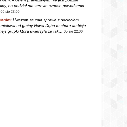
iny, bo podział ma zerowe szanse powodzenia.
05 sie 23:00
nonim
:
Uważam że cała sprawa z odcięciem
mielowa od gminy Nowa Dęba to chore ambicje
kiejś grupki która uwierzyła że tak…
05 sie 22:06