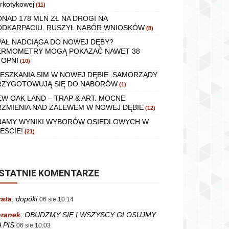
rkotykowej
(11)
ONAD 178 MLN ZŁ NA DROGI NA
ODKARPACIU. RUSZYŁ NABÓR WNIOSKÓW
(8)
PAŁ NADCIĄGA DO NOWEJ DĘBY?
ERMOMETRY MOGĄ POKAZAĆ NAWET 38
TOPNI
(10)
IESZKANIA SIM W NOWEJ DĘBIE. SAMORZĄDY
RZYGOTOWUJĄ SIĘ DO NABORÓW
(1)
EW OAK LAND – TRAP & ART. MOCNE
RZMIENIA NAD ZALEWEM W NOWEJ DĘBIE
(12)
NAMY WYNIKI WYBORÓW OSIEDLOWYCH W
EŚCIE!
(21)
STATNIE KOMENTARZE
rata
:
dopóki
06 sie 10:14
ranek
:
OBUDZMY SIE I WSZYSCY GLOSUJMY
 PIS
06 sie 10:03