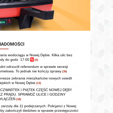
IADOMOŚCI
aria wodociągu w Nowej Dębie. Kilka ulic bez
dy do godz. 17:00
N
(0)
dni odrzucili referendum w sprawie secesji
mielowa. To jednak nie kończy sprawy
(30)
erwsze zebrania mieszkańców nowych osiedli
ejskich w Nowej Dębie
(13)
 CZWARTEK I PIĄTEK CZĘŚĆ NOWEJ DĘBY
EZ PRĄDU. SPRAWDŹ ULICE I GODZINY
YŁĄCZEŃ
(18)
 zarzuty dla 11 podejrzanych. Policjanci z Nowej
by zakończyli śledztwo w sprawie przestępczości