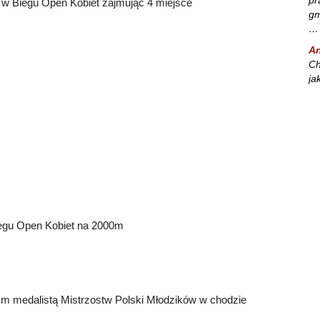
a w Biegu Open Kobiet zajmując 4 miejsce
gm
…
A
Ch
ja
Biegu Open Kobiet na 2000m
ym medalistą Mistrzostw Polski Młodzików w chodzie