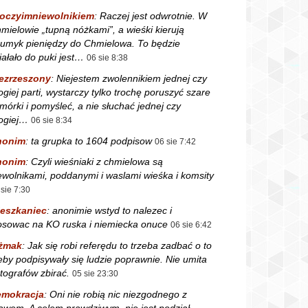
oczyimniewolnikiem
:
Raczej jest odwrotnie. W
mielowie „tupną nóżkami”, a wieśki kierują
rumyk pieniędzy do Chmielowa. To będzie
iałało do puki jest…
06 sie 8:38
ezrzeszony
:
Niejestem zwolennikiem jednej czy
ogiej parti, wystarczy tylko trochę poruszyć szare
mórki i pomyśleć, a nie słuchać jednej czy
ogiej…
06 sie 8:34
nonim
:
ta grupka to 1604 podpisow
06 sie 7:42
nonim
:
Czyli wieśniaki z chmielowa są
ewolnikami, poddanymi i waslami wieśka i komsity
 sie 7:30
eszkaniec
:
anonimie wstyd to nalezec i
osowac na KO ruska i niemiecka onuce
06 sie 6:42
żmak
:
Jak się robi referędu to trzeba zadbać o to
eby podpisywały się ludzie poprawnie. Nie umita
tografów zbirać.
05 sie 23:30
mokracja
:
Oni nie robią nic niezgodnego z
awem. A celem prawdziwym, nie jest podział