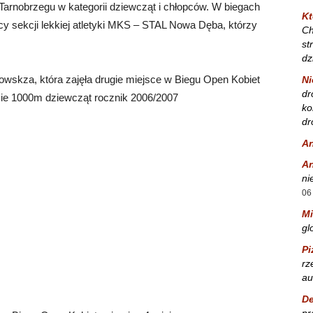
arnobrzegu w kategorii dziewcząt i chłopców. W biegach
Kt
cy sekcji lekkiej atletyki MKS – STAL Nowa Dęba, którzy
Ch
st
dz
owskza, która zajęła drugie miejsce w Biegu Open Kobiet
Ni
dr
sie 1000m dziewcząt rocznik 2006/2007
ko
dr
A
A
ni
06
Mi
gl
Pi
rz
au
De
pr