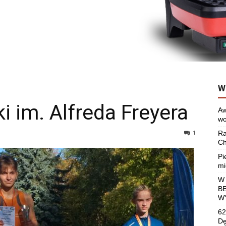
W
i im. Alfreda Freyera
Aw
wo
1
Ra
Ch
Pi
mi
W
B
W
62
Dę