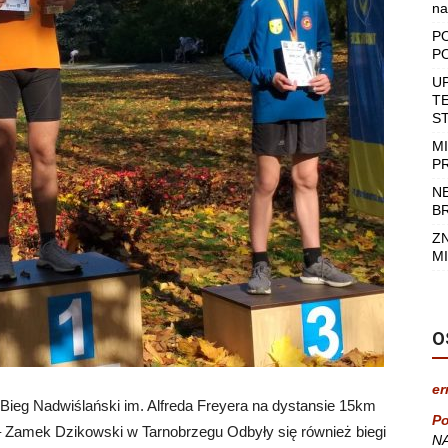
na
P
P
U
T
S
M
P
N
B
Z
MI
O
er
1 Bieg Nadwiślański im. Alfreda Freyera na dystansie 15km
Po
 Zamek Dzikowski w Tarnobrzegu Odbyły się również biegi
NA