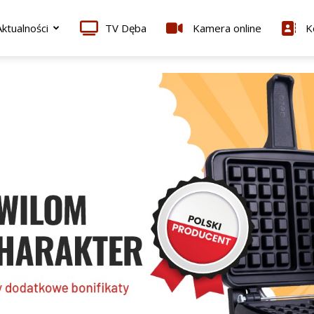
ktualności
TV Dęba
Kamera online
K