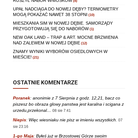
RUSZYŁ NABÓR WNIOSKÓW
(8)
UPAŁ NADCIĄGA DO NOWEJ DĘBY? TERMOMETRY
MOGĄ POKAZAĆ NAWET 38 STOPNI
(10)
MIESZKANIA SIM W NOWEJ DĘBIE. SAMORZĄDY
PRZYGOTOWUJĄ SIĘ DO NABORÓW
(1)
NEW OAK LAND – TRAP & ART. MOCNE BRZMIENIA
NAD ZALEWEM W NOWEJ DĘBIE
(12)
ZNAMY WYNIKI WYBORÓW OSIEDLOWYCH W
MIEŚCIE!
(21)
OSTATNIE KOMENTARZE
Poranek
:
anonimie z 7 Sierpnia z godz. 12,21, bacz co
piszesz bo obraza glowy panstwa jest karalna i scigana z
urzedu,przekonal…
08 sie 7:41
Niepis
:
Więc wiesniaku nie pisz w imieniu wszystkich.
07
sie 23:16
1-go Maja
:
Byłeś już w Brzostowej Górze swoim