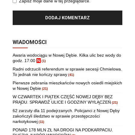
Zapisz moje dane w tej przeglądarce.
WIADOMOŚCI
Awaria wodociągu w Nowej Dębie. Kilka ulic bez wody do
godz. 17:00
N
(1)
Radni odrzucili referendum w sprawie secesji Chmielowa.
To jednak nie kończy sprawy
(41)
Pierwsze zebrania mieszkańców nowych osiedli miejskich
w Nowej Dębie
(21)
W CZWARTEK I PIĄTEK CZĘŚĆ NOWEJ DĘBY BEZ
PRĄDU. SPRAWDŹ ULICE I GODZINY WYŁĄCZEŃ
(21)
62 zarzuty dla 11 podejrzanych. Policjanci z Nowej Dęby
zakończyli śledztwo w sprawie przestępczości
narkotykowej
(11)
PONAD 178 MLN ZŁ NA DROGI NA PODKARPACIU.