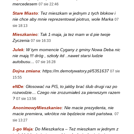
mercedesem
07 sie 22:46
Stare Miasto
:
Tez mieszkam w jednym z tych blokow i
nie chce aby mnie reprezentowal piotrus, wole Marka
07
sie 18:13
Mieszkaniec
:
Tak 1-maja, ja tez mam w d.pie twoje
Zyczenia
07 sie 16:33
Julek
:
W tym momencie Cygany z gminy Nowa Deba nic
nie mają !!! dróg , szkoły itd ..nawet starsi ludzie
autobusu…
07 sie 16:28
Dojna zmiana
:
https://m.demotywatory.pl/5351637
07 sie
15:55
eNDe
:
Głosować na PiS, to jakby brać ślub drugi raz po
rozwodzie… Czego nie zrozumiałeś za pierwszym razem
?
07 sie 13:56
AnonimowyMieszkaniec
:
Nie macie prezydenta, nie
macie premiera, wkrótce nie będziecie mieli państwa.
07
sie 13:27
1-go Maja
:
Do Mieszkańca – Też mieszkam w jednym z