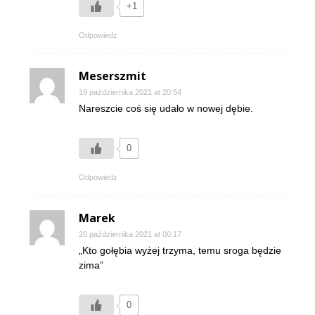
+1
Odpowiedz
Meserszmit
19 października 2021 at 20:54
Nareszcie coś się udało w nowej dębie.
0
Odpowiedz
Marek
20 października 2021 at 00:17
„Kto gołębia wyżej trzyma, temu sroga będzie
zima”
0