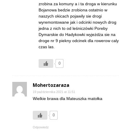
zrobina za komuny a i ta droga w kierunku
Bojanowa bedzie zrobiona ostatnio w
naszych okicach pojawily sie drogi
wyremontowane jak i odcinki nowych drog
jedna z nich to od leśniczówki Poreby
Dymarskie do Hadykowki wyjeżdża sie na
droge nr 9 piekny odcinek dla rowerow caly
czas las.
0
Mohertozaraza
19 października 2021 at 11:51
Wielkie brawa dla Mateuszka matołka
0
Odpowiedz