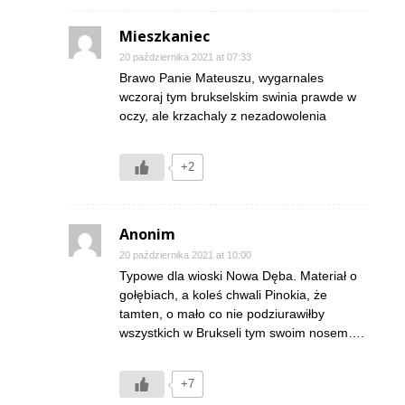
Mieszkaniec
20 października 2021 at 07:33
Brawo Panie Mateuszu, wygarnales
wczoraj tym brukselskim swinia prawde w
oczy, ale krzachaly z nezadowolenia
+2
Anonim
20 października 2021 at 10:00
Typowe dla wioski Nowa Dęba. Materiał o
gołębiach, a koleś chwali Pinokia, że
tamten, o mało co nie podziurawiłby
wszystkich w Brukseli tym swoim nosem….
+7