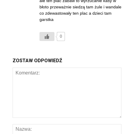
ale ten plac zabaw to wyrzucanie kasy w
błoto przeważnie siedzą tam żule i wandale
co zdewastowały ten plac a dzieci tam
garstka
0
ZOSTAW ODPOWIEDŹ