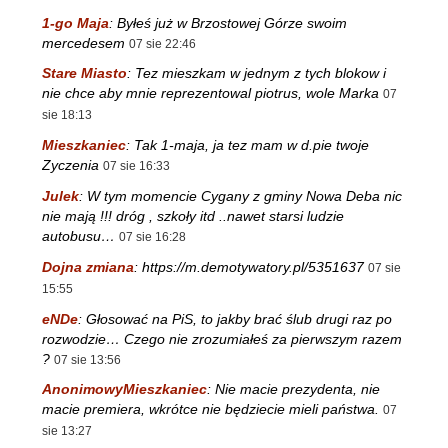
1-go Maja
:
Byłeś już w Brzostowej Górze swoim
mercedesem
07 sie 22:46
Stare Miasto
:
Tez mieszkam w jednym z tych blokow i
nie chce aby mnie reprezentowal piotrus, wole Marka
07
sie 18:13
Mieszkaniec
:
Tak 1-maja, ja tez mam w d.pie twoje
Zyczenia
07 sie 16:33
Julek
:
W tym momencie Cygany z gminy Nowa Deba nic
nie mają !!! dróg , szkoły itd ..nawet starsi ludzie
autobusu…
07 sie 16:28
Dojna zmiana
:
https://m.demotywatory.pl/5351637
07 sie
15:55
eNDe
:
Głosować na PiS, to jakby brać ślub drugi raz po
rozwodzie… Czego nie zrozumiałeś za pierwszym razem
?
07 sie 13:56
AnonimowyMieszkaniec
:
Nie macie prezydenta, nie
macie premiera, wkrótce nie będziecie mieli państwa.
07
sie 13:27