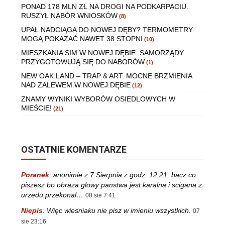
PONAD 178 MLN ZŁ NA DROGI NA PODKARPACIU.
RUSZYŁ NABÓR WNIOSKÓW
(8)
UPAŁ NADCIĄGA DO NOWEJ DĘBY? TERMOMETRY
MOGĄ POKAZAĆ NAWET 38 STOPNI
(10)
MIESZKANIA SIM W NOWEJ DĘBIE. SAMORZĄDY
PRZYGOTOWUJĄ SIĘ DO NABORÓW
(1)
NEW OAK LAND – TRAP & ART. MOCNE BRZMIENIA
NAD ZALEWEM W NOWEJ DĘBIE
(12)
ZNAMY WYNIKI WYBORÓW OSIEDLOWYCH W
MIEŚCIE!
(21)
OSTATNIE KOMENTARZE
Poranek
:
anonimie z 7 Sierpnia z godz. 12,21, bacz co
piszesz bo obraza glowy panstwa jest karalna i scigana z
urzedu,przekonal…
08 sie 7:41
Niepis
:
Więc wiesniaku nie pisz w imieniu wszystkich.
07
sie 23:16