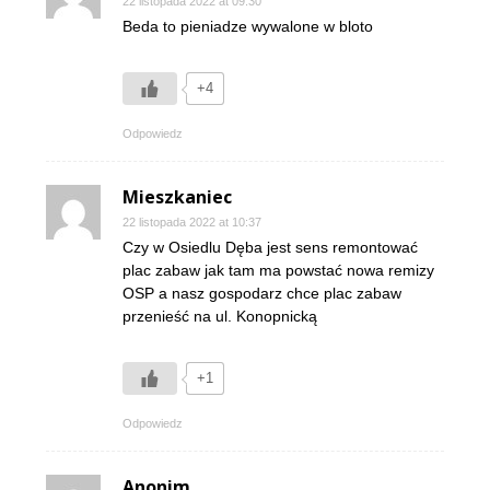
22 listopada 2022 at 09:30
Beda to pieniadze wywalone w bloto
+4
Odpowiedz
Mieszkaniec
22 listopada 2022 at 10:37
Czy w Osiedlu Dęba jest sens remontować
plac zabaw jak tam ma powstać nowa remizy
OSP a nasz gospodarz chce plac zabaw
przenieść na ul. Konopnicką
+1
Odpowiedz
Anonim