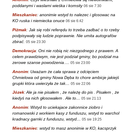
poddanymi i waslami wieśka i komsity
06 sie 7:30
Mieszkaniec
:
anonimie wstyd to nalezec i glosowac na
KO ruska i niemiecka onuce
06 sie 6:42
Piżmak
:
Jak się robi referędu to trzeba zadbać o to rzeby
podpisywały się ludzie poprawnie. Nie umita autografów
zbirać.
05 sie 23:30
Demokracja
:
Oni nie robią nic niezgodnego z prawem. A
celem prawdziwym, nie jest podział gminy, bo podział ma
zerowe szanse powodzenia.…
05 sie 23:00
Anonim
:
Uważam że cała sprawa z odcięciem
Chmielowa od gminy Nowa Dęba to chore ambicje jakiejś
grupki która uwierzyła że tak…
05 sie 22:06
Józek
:
Ale ja nie pisałem , że należę do pis . Pisałem , że
kiedyś na nich głosowałem . Ale to…
05 sie 21:13
Anonim
:
Wstyd to uciekajace zakonnice ziobro i
romanowski z workiem kasy z funduszu, wstyd to warchol
kradnacy garnki z funduszu, wstyd…
05 sie 19:25
Mieszkaniec
:
wstyd to masz anonimie w KO, kacsprzyk