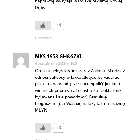
naprawdę wysyłają w Polskę reklamę Nowej
Dęby
+4
Odpowiedz
MKS 1953 GH&SZKL.
6 października 2019 at 20:54
Grajki u schyłku 5 ligi, zaraz A klasa. Młodzież
odnosi sukcesy w lekkoatletyce bo widzi że
piłka to dno w nd:) Nie chce spalić( jak ktoś
wie niech poprawi) ale chyba za Diektiarenki
był awans i sie powodziło:) Gratuluję
biegaczom ,dla Was się należy tak na prawdę
MŁYN .
+3