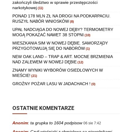
zakończyli śledztwo w sprawie przestępczości
narkotykowej
(11)
PONAD 178 MLN ZŁ NA DROGI NA PODKARPACIU.
RUSZYŁ NABÓR WNIOSKÓW
(8)
UPAŁ NADCIĄGA DO NOWEJ DĘBY? TERMOMETRY
MOGĄ POKAZAĆ NAWET 38 STOPNI
(10)
MIESZKANIA SIM W NOWEJ DĘBIE. SAMORZĄDY
PRZYGOTOWUJĄ SIĘ DO NABORÓW
(1)
NEW OAK LAND – TRAP & ART. MOCNE BRZMIENIA
NAD ZALEWEM W NOWEJ DĘBIE
(12)
ZNAMY WYNIKI WYBORÓW OSIEDLOWYCH W
MIEŚCIE!
(21)
GROŹNY POŻAR LASU W JADACHACH !
(0)
OSTATNIE KOMENTARZE
Anonim
:
ta grupka to 1604 podpisow
06 sie 7:42
Anonim
:
Czyli wieśniaki z chmielowa są niewolnikami,