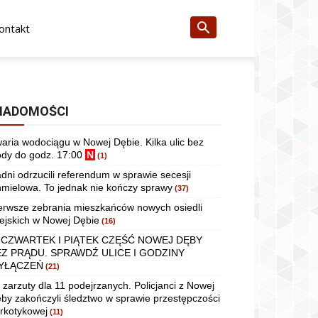
ontakt
IADOMOŚCI
aria wodociągu w Nowej Dębie. Kilka ulic bez
dy do godz. 17:00
N
(1)
dni odrzucili referendum w sprawie secesji
mielowa. To jednak nie kończy sprawy
(37)
erwsze zebrania mieszkańców nowych osiedli
ejskich w Nowej Dębie
(16)
 CZWARTEK I PIĄTEK CZĘŚĆ NOWEJ DĘBY
EZ PRĄDU. SPRAWDŹ ULICE I GODZINY
YŁĄCZEŃ
(21)
 zarzuty dla 11 podejrzanych. Policjanci z Nowej
by zakończyli śledztwo w sprawie przestępczości
rkotykowej
(11)