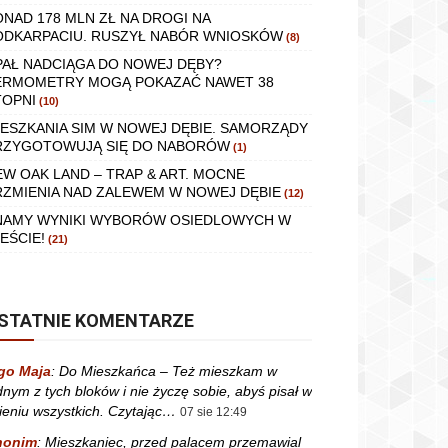
ONAD 178 MLN ZŁ NA DROGI NA
ODKARPACIU. RUSZYŁ NABÓR WNIOSKÓW
(8)
PAŁ NADCIĄGA DO NOWEJ DĘBY?
ERMOMETRY MOGĄ POKAZAĆ NAWET 38
TOPNI
(10)
IESZKANIA SIM W NOWEJ DĘBIE. SAMORZĄDY
RZYGOTOWUJĄ SIĘ DO NABORÓW
(1)
EW OAK LAND – TRAP & ART. MOCNE
RZMIENIA NAD ZALEWEM W NOWEJ DĘBIE
(12)
NAMY WYNIKI WYBORÓW OSIEDLOWYCH W
EŚCIE!
(21)
STATNIE KOMENTARZE
go Maja
:
Do Mieszkańca – Też mieszkam w
dnym z tych bloków i nie życzę sobie, abyś pisał w
ieniu wszystkich. Czytając…
07 sie 12:49
nonim
:
Mieszkaniec, przed palacem przemawial