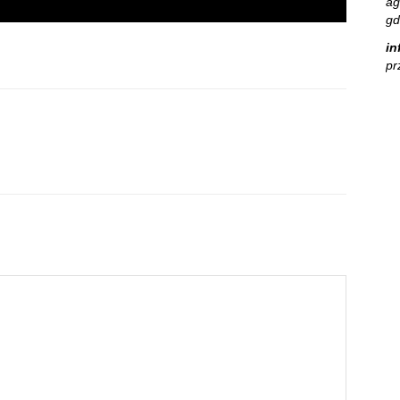
ag
gd
in
pr