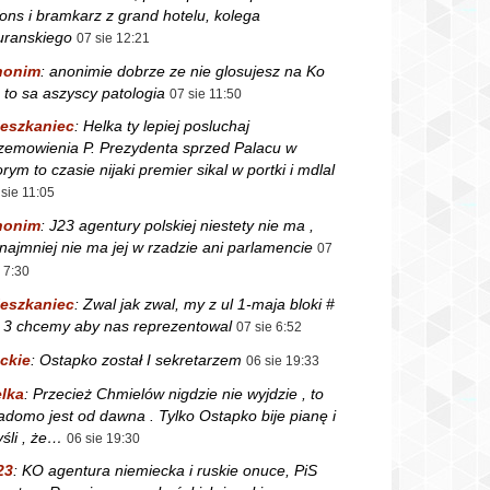
fons i bramkarz z grand hotelu, kolega
ranskiego
07 sie 12:21
nonim
:
anonimie dobrze ze nie glosujesz na Ko
 to sa aszyscy patologia
07 sie 11:50
eszkaniec
:
Helka ty lepiej posluchaj
zemowienia P. Prezydenta sprzed Palacu w
orym to czasie nijaki premier sikal w portki i mdlal
 sie 11:05
nonim
:
J23 agentury polskiej niestety nie ma ,
najmniej nie ma jej w rzadzie ani parlamencie
07
e 7:30
eszkaniec
:
Zwal jak zwal, my z ul 1-maja bloki #
i 3 chcemy aby nas reprezentowal
07 sie 6:52
ckie
:
Ostapko został I sekretarzem
06 sie 19:33
lka
:
Przecież Chmielów nigdzie nie wyjdzie , to
adomo jest od dawna . Tylko Ostapko bije pianę i
śli , że…
06 sie 19:30
23
:
KO agentura niemiecka i ruskie onuce, PiS