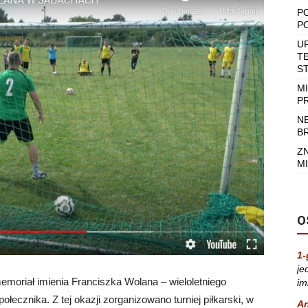
P
P
U
T
S
M
P
N
B
Z
MI
O
1-
je
emoriał imienia Franciszka Wolana – wieloletniego
im
ołecznika. Z tej okazji zorganizowano turniej piłkarski, w
A