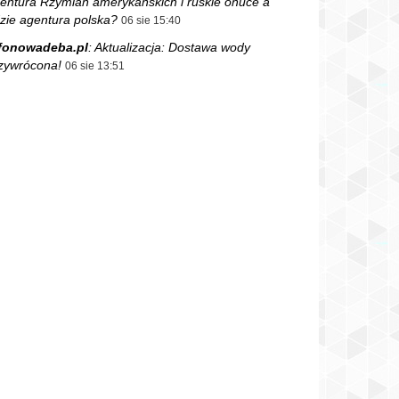
entura Rzymian amerykańskich i ruskie onuce a
zie agentura polska?
06 sie 15:40
fonowadeba.pl
:
Aktualizacja: Dostawa wody
zywrócona!
06 sie 13:51