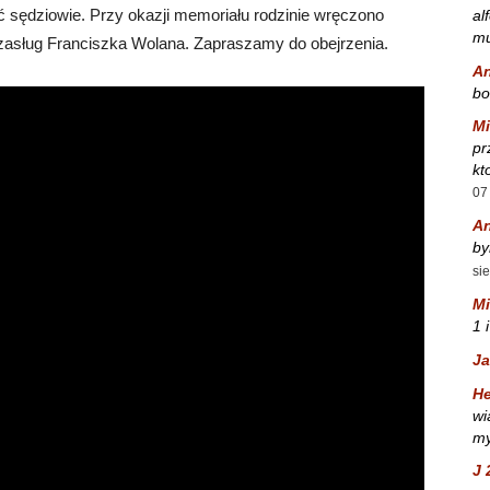
 sędziowie. Przy okazji memoriału rodzinie wręczono
al
mu
zasług Franciszka Wolana. Zapraszamy do obejrzenia.
A
bo
Mi
pr
kt
07
A
by
si
Mi
1 
Ja
He
wi
my
J 