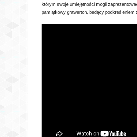
którym swoje umiejętności mogli zaprezentować
pamiątkowy grawerton, będący podkreśleniem 