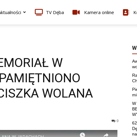
ktualności
TV Dęba
Kamera online
K
W
EMORIAŁ W
Aw
wo
PAMIĘTNIONO
Ra
Ch
CISZKA WOLANA
Pi
mi
W
B
W
0
62
Dę
na