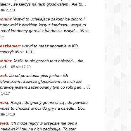
sałem , że kiedyś na nich głosowałem . Ale to…
 sie 21:13
nonim
:
Wstyd to uciekajace zakonnice ziobro i
manowski z workiem kasy z funduszu, wstyd to
rchol kradnacy garnki z funduszu, wstyd…
05 sie
:25
eszkaniec
:
wstyd to masz anonimie w KO,
csprzyk
05 sie 18:11
nonim
:
Józik, to nie grzech tam należeć… Ale
styd…
05 sie 17:20
zek
:
Ja od powstania pisu jestem ich
olennikiem i zawsze głosowałem na nich ale
prawdę jestem zażenowany tym co robi pan…
05
e 14:17
rcia
:
Racja , do gminy go nie chcą , do powiatu
wnież to chociaż wrócił do gry na osiedlu . Bo…
 sie 14:10
zwed
:
Ich może nigdy w urzędzie nie być a
mielowski i tak na nich zagłosują. To stan