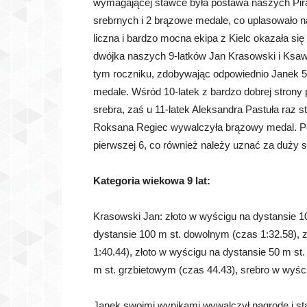
wymagającej stawce była postawa naszych Piran
srebrnych i 2 brązowe medale, co uplasowało n
liczna i bardzo mocna ekipa z Kielc okazała się 
dwójka naszych 9-latków Jan Krasowski i Ksaw
tym roczniku, zdobywając odpowiednio Janek 5 z
medale. Wśród 10-latek z bardzo dobrej strony
srebra, zaś u 11-latek Aleksandra Pastuła raz s
Roksana Regiec wywalczyła brązowy medal. P
pierwszej 6, co również należy uznać za duży
Kategoria wiekowa 9 lat:
Krasowski Jan: złoto w wyścigu na dystansie 1
dystansie 100 m st. dowolnym (czas 1:32.58), 
1:40.44), złoto w wyścigu na dystansie 50 m st
m st. grzbietowym (czas 44.43), srebro w wyśc
Janek swoimi wynikami wywalczył nagrodę i sta