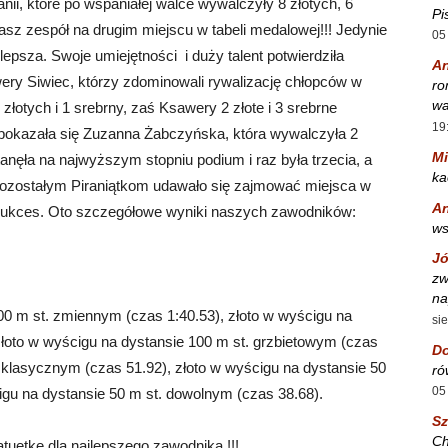
ii, które po wspaniałej walce wywalczyły 8 złotych, 6
Pi
asz zespół na drugim miejscu w tabeli medalowej!!! Jedynie
05
lepsza. Swoje umiejętności i duży talent potwierdziła
A
ery Siwiec, którzy zdominowali rywalizację chłopców w
ro
wa
łotych i 1 srebrny, zaś Ksawery 2 złote i 3 srebrne
19
 pokazała się Zuzanna Żabczyńska, która wywalczyła 2
Mi
tanęła na najwyższym stopniu podium i raz była trzecia, a
ka
ozostałym Piraniątkom udawało się zajmować miejsca w
A
 sukces. Oto szczegółowe wyniki naszych zawodników:
w
Jó
zw
na
00 m st. zmiennym (czas 1:40.53), złoto w wyścigu na
si
złoto w wyścigu na dystansie 100 m st. grzbietowym (czas
Do
. klasycznym (czas 51.92), złoto w wyścigu na dystansie 50
ró
05
igu na dystansie 50 m st. dowolnym (czas 38.68).
S
Ch
tuetkę dla najlepszego zawodnika !!!