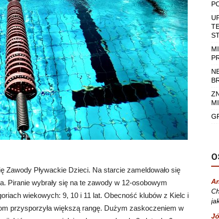
P
U
T
S
M
P
N
B
Z
MI
G
O
ię Zawody Pływackie Dzieci. Na starcie zameldowało się
A
a. Piranie wybrały się na te zawody w 12-osobowym
Ch
goriach wiekowych: 9, 10 i 11 lat. Obecność klubów z Kielc i
ja
odom przysporzyła większą rangę. Dużym zaskoczeniem w
Jó