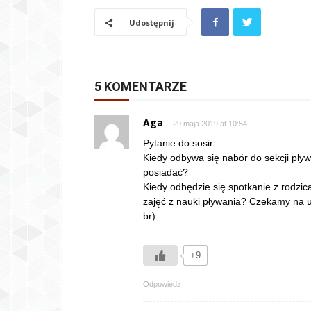
Udostępnij
5 KOMENTARZE
Aga
29 maja 2019 at 10:54
Pytanie do sosir :
Kiedy odbywa się nabór do sekcji plywa
posiadać?
Kiedy odbędzie się spotkanie z rodzic
zajęć z nauki pływania? Czekamy na us
br).
+9
Odpowiedz