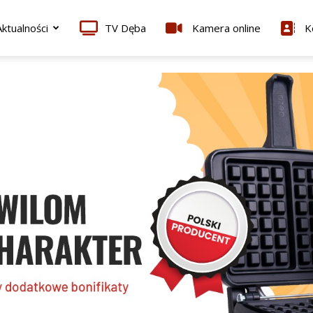
ktualności
TV Dęba
Kamera online
K