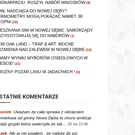
ODKARPACIU. RUSZYŁ NABÓR WNIOSKÓW
(8)
PAŁ NADCIĄGA DO NOWEJ DĘBY?
ERMOMETRY MOGĄ POKAZAĆ NAWET 38
TOPNI
(10)
IESZKANIA SIM W NOWEJ DĘBIE. SAMORZĄDY
RZYGOTOWUJĄ SIĘ DO NABORÓW
(1)
EW OAK LAND – TRAP & ART. MOCNE
RZMIENIA NAD ZALEWEM W NOWEJ DĘBIE
(12)
NAMY WYNIKI WYBORÓW OSIEDLOWYCH W
EŚCIE!
(21)
ROŹNY POŻAR LASU W JADACHACH !
(0)
STATNIE KOMENTARZE
nonim
:
Uważam że cała sprawa z odcięciem
mielowa od gminy Nowa Dęba to chore ambicje
kiejś grupki która uwierzyła że tak…
05 sie 22:06
zek
:
Ale ja nie pisałem , że należę do pis .