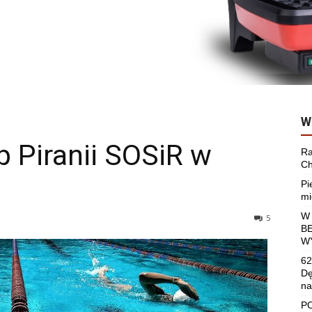
W
 Piranii SOSiR w
Ra
Ch
Pi
mi
W
5
B
W
62
Dę
na
P