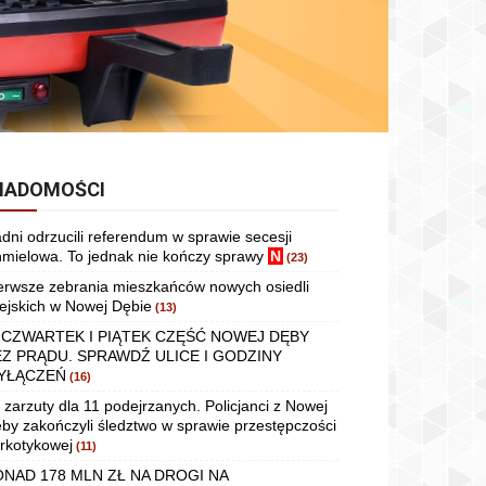
IADOMOŚCI
dni odrzucili referendum w sprawie secesji
mielowa. To jednak nie kończy sprawy
N
(23)
erwsze zebrania mieszkańców nowych osiedli
ejskich w Nowej Dębie
(13)
 CZWARTEK I PIĄTEK CZĘŚĆ NOWEJ DĘBY
EZ PRĄDU. SPRAWDŹ ULICE I GODZINY
YŁĄCZEŃ
(16)
 zarzuty dla 11 podejrzanych. Policjanci z Nowej
by zakończyli śledztwo w sprawie przestępczości
rkotykowej
(11)
ONAD 178 MLN ZŁ NA DROGI NA