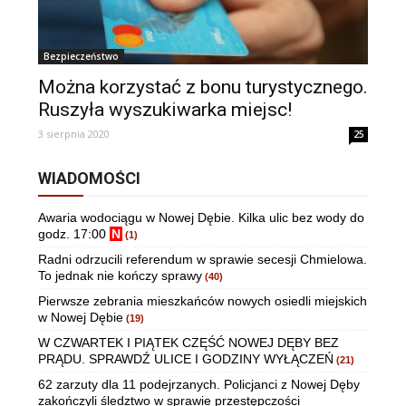
Bezpieczeństwo
Można korzystać z bonu turystycznego.
Ruszyła wyszukiwarka miejsc!
3 sierpnia 2020
25
WIADOMOŚCI
Awaria wodociągu w Nowej Dębie. Kilka ulic bez wody do
godz. 17:00
N
(1)
Radni odrzucili referendum w sprawie secesji Chmielowa.
To jednak nie kończy sprawy
(40)
Pierwsze zebrania mieszkańców nowych osiedli miejskich
w Nowej Dębie
(19)
W CZWARTEK I PIĄTEK CZĘŚĆ NOWEJ DĘBY BEZ
PRĄDU. SPRAWDŹ ULICE I GODZINY WYŁĄCZEŃ
(21)
62 zarzuty dla 11 podejrzanych. Policjanci z Nowej Dęby
zakończyli śledztwo w sprawie przestępczości