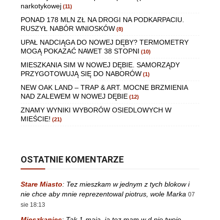
narkotykowej
(11)
PONAD 178 MLN ZŁ NA DROGI NA PODKARPACIU.
RUSZYŁ NABÓR WNIOSKÓW
(8)
UPAŁ NADCIĄGA DO NOWEJ DĘBY? TERMOMETRY
MOGĄ POKAZAĆ NAWET 38 STOPNI
(10)
MIESZKANIA SIM W NOWEJ DĘBIE. SAMORZĄDY
PRZYGOTOWUJĄ SIĘ DO NABORÓW
(1)
NEW OAK LAND – TRAP & ART. MOCNE BRZMIENIA
NAD ZALEWEM W NOWEJ DĘBIE
(12)
ZNAMY WYNIKI WYBORÓW OSIEDLOWYCH W
MIEŚCIE!
(21)
OSTATNIE KOMENTARZE
Stare Miasto
:
Tez mieszkam w jednym z tych blokow i
nie chce aby mnie reprezentowal piotrus, wole Marka
07
sie 18:13
Mieszkaniec
:
Tak 1-maja, ja tez mam w d.pie twoje