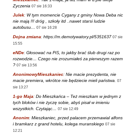
Zyczenia
07 sie 16:33
Julek
:
W tym momencie Cygany z gminy Nowa Deba nic
nie mają !!! dróg , szkoły itd ..nawet starsi ludzie
autobusu…
07 sie 16:28
Dojna zmiana
:
https://m.demotywatory.pl/5351637
07 sie
15:55
eNDe
:
Głosować na PiS, to jakby brać ślub drugi raz po
rozwodzie… Czego nie zrozumiałeś za pierwszym razem
?
07 sie 13:56
AnonimowyMieszkaniec
:
Nie macie prezydenta, nie
macie premiera, wkrótce nie będziecie mieli państwa.
07
sie 13:27
1-go Maja
:
Do Mieszkańca – Też mieszkam w jednym z
tych bloków i nie życzę sobie, abyś pisał w imieniu
wszystkich. Czytając…
07 sie 12:49
Anonim
:
Mieszkaniec, przed palacem przemawial alfons
i bramkarz z grand hotelu, kolega muranskiego
07 sie
12:21