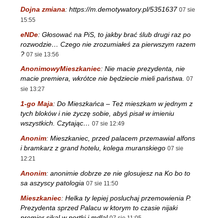
Dojna zmiana
:
https://m.demotywatory.pl/5351637
07 sie
15:55
eNDe
:
Głosować na PiS, to jakby brać ślub drugi raz po
rozwodzie… Czego nie zrozumiałeś za pierwszym razem
?
07 sie 13:56
AnonimowyMieszkaniec
:
Nie macie prezydenta, nie
macie premiera, wkrótce nie będziecie mieli państwa.
07
sie 13:27
1-go Maja
:
Do Mieszkańca – Też mieszkam w jednym z
tych bloków i nie życzę sobie, abyś pisał w imieniu
wszystkich. Czytając…
07 sie 12:49
Anonim
:
Mieszkaniec, przed palacem przemawial alfons
i bramkarz z grand hotelu, kolega muranskiego
07 sie
12:21
Anonim
:
anonimie dobrze ze nie glosujesz na Ko bo to
sa aszyscy patologia
07 sie 11:50
Mieszkaniec
:
Helka ty lepiej posluchaj przemowienia P.
Prezydenta sprzed Palacu w ktorym to czasie nijaki
premier sikal w portki i mdlal
07 sie 11:05