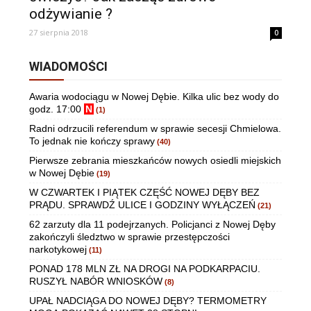
odżywianie ?
27 sierpnia 2018
0
WIADOMOŚCI
Awaria wodociągu w Nowej Dębie. Kilka ulic bez wody do
godz. 17:00
N
(1)
Radni odrzucili referendum w sprawie secesji Chmielowa.
To jednak nie kończy sprawy
(40)
Pierwsze zebrania mieszkańców nowych osiedli miejskich
w Nowej Dębie
(19)
W CZWARTEK I PIĄTEK CZĘŚĆ NOWEJ DĘBY BEZ
PRĄDU. SPRAWDŹ ULICE I GODZINY WYŁĄCZEŃ
(21)
62 zarzuty dla 11 podejrzanych. Policjanci z Nowej Dęby
zakończyli śledztwo w sprawie przestępczości
narkotykowej
(11)
PONAD 178 MLN ZŁ NA DROGI NA PODKARPACIU.
RUSZYŁ NABÓR WNIOSKÓW
(8)
UPAŁ NADCIĄGA DO NOWEJ DĘBY? TERMOMETRY