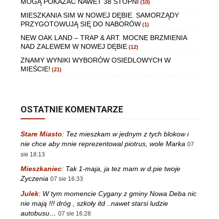
MOGĄ POKAZAĆ NAWET 38 STOPNI
(10)
MIESZKANIA SIM W NOWEJ DĘBIE. SAMORZĄDY
PRZYGOTOWUJĄ SIĘ DO NABORÓW
(1)
NEW OAK LAND – TRAP & ART. MOCNE BRZMIENIA
NAD ZALEWEM W NOWEJ DĘBIE
(12)
ZNAMY WYNIKI WYBORÓW OSIEDLOWYCH W
MIEŚCIE!
(21)
OSTATNIE KOMENTARZE
Stare Miasto
:
Tez mieszkam w jednym z tych blokow i
nie chce aby mnie reprezentowal piotrus, wole Marka
07
sie 18:13
Mieszkaniec
:
Tak 1-maja, ja tez mam w d.pie twoje
Zyczenia
07 sie 16:33
Julek
:
W tym momencie Cygany z gminy Nowa Deba nic
nie mają !!! dróg , szkoły itd ..nawet starsi ludzie
autobusu…
07 sie 16:28