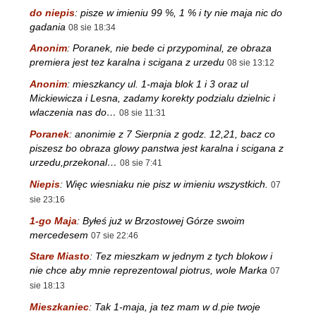
do niepis
:
pisze w imieniu 99 %, 1 % i ty nie maja nic do
gadania
08 sie 18:34
Anonim
:
Poranek, nie bede ci przypominal, ze obraza
premiera jest tez karalna i scigana z urzedu
08 sie 13:12
Anonim
:
mieszkancy ul. 1-maja blok 1 i 3 oraz ul
Mickiewicza i Lesna, zadamy korekty podzialu dzielnic i
wlaczenia nas do…
08 sie 11:31
Poranek
:
anonimie z 7 Sierpnia z godz. 12,21, bacz co
piszesz bo obraza glowy panstwa jest karalna i scigana z
urzedu,przekonal…
08 sie 7:41
Niepis
:
Więc wiesniaku nie pisz w imieniu wszystkich.
07
sie 23:16
1-go Maja
:
Byłeś już w Brzostowej Górze swoim
mercedesem
07 sie 22:46
Stare Miasto
:
Tez mieszkam w jednym z tych blokow i
nie chce aby mnie reprezentowal piotrus, wole Marka
07
sie 18:13
Mieszkaniec
:
Tak 1-maja, ja tez mam w d.pie twoje