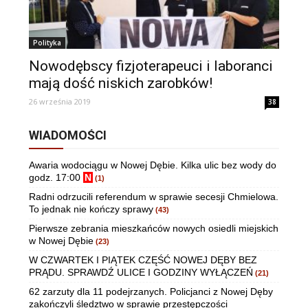
Polityka
Nowodębscy fizjoterapeuci i laboranci
mają dość niskich zarobków!
26 września 2019
38
WIADOMOŚCI
Awaria wodociągu w Nowej Dębie. Kilka ulic bez wody do
godz. 17:00
N
(1)
Radni odrzucili referendum w sprawie secesji Chmielowa.
To jednak nie kończy sprawy
(43)
Pierwsze zebrania mieszkańców nowych osiedli miejskich
w Nowej Dębie
(23)
W CZWARTEK I PIĄTEK CZĘŚĆ NOWEJ DĘBY BEZ
PRĄDU. SPRAWDŹ ULICE I GODZINY WYŁĄCZEŃ
(21)
62 zarzuty dla 11 podejrzanych. Policjanci z Nowej Dęby
zakończyli śledztwo w sprawie przestępczości