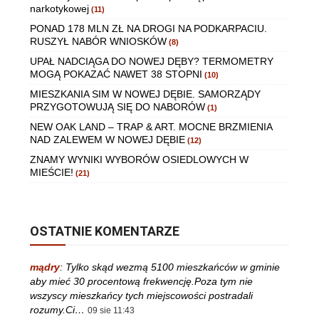
narkotykowej
(11)
PONAD 178 MLN ZŁ NA DROGI NA PODKARPACIU.
RUSZYŁ NABÓR WNIOSKÓW
(8)
UPAŁ NADCIĄGA DO NOWEJ DĘBY? TERMOMETRY
MOGĄ POKAZAĆ NAWET 38 STOPNI
(10)
MIESZKANIA SIM W NOWEJ DĘBIE. SAMORZĄDY
PRZYGOTOWUJĄ SIĘ DO NABORÓW
(1)
NEW OAK LAND – TRAP & ART. MOCNE BRZMIENIA
NAD ZALEWEM W NOWEJ DĘBIE
(12)
ZNAMY WYNIKI WYBORÓW OSIEDLOWYCH W
MIEŚCIE!
(21)
OSTATNIE KOMENTARZE
mądry
:
Tylko skąd wezmą 5100 mieszkańców w gminie
aby mieć 30 procentową frekwencję.Poza tym nie
wszyscy mieszkańcy tych miejscowości postradali
rozumy.Ci…
09 sie 11:43