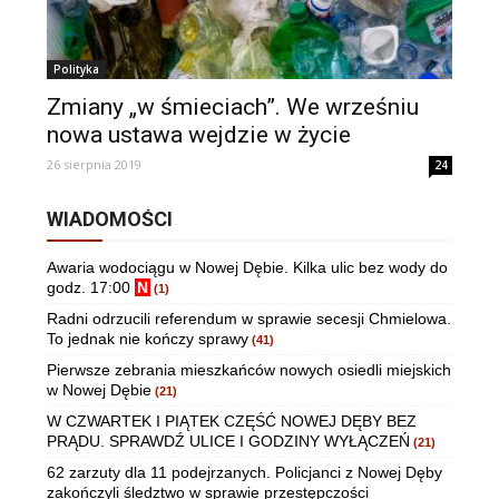
Polityka
Zmiany „w śmieciach”. We wrześniu
nowa ustawa wejdzie w życie
26 sierpnia 2019
24
WIADOMOŚCI
Awaria wodociągu w Nowej Dębie. Kilka ulic bez wody do
godz. 17:00
N
(1)
Radni odrzucili referendum w sprawie secesji Chmielowa.
To jednak nie kończy sprawy
(41)
Pierwsze zebrania mieszkańców nowych osiedli miejskich
w Nowej Dębie
(21)
W CZWARTEK I PIĄTEK CZĘŚĆ NOWEJ DĘBY BEZ
PRĄDU. SPRAWDŹ ULICE I GODZINY WYŁĄCZEŃ
(21)
62 zarzuty dla 11 podejrzanych. Policjanci z Nowej Dęby
zakończyli śledztwo w sprawie przestępczości