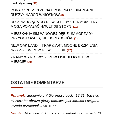
narkotykowej
(11)
PONAD 178 MLN ZŁ NA DROGI NA PODKARPACIU.
RUSZYŁ NABÓR WNIOSKÓW
(8)
UPAŁ NADCIĄGA DO NOWEJ DĘBY? TERMOMETRY
MOGĄ POKAZAĆ NAWET 38 STOPNI
(10)
MIESZKANIA SIM W NOWEJ DĘBIE. SAMORZĄDY
PRZYGOTOWUJĄ SIĘ DO NABORÓW
(1)
NEW OAK LAND – TRAP & ART. MOCNE BRZMIENIA
NAD ZALEWEM W NOWEJ DĘBIE
(12)
ZNAMY WYNIKI WYBORÓW OSIEDLOWYCH W
MIEŚCIE!
(21)
OSTATNIE KOMENTARZE
Poranek
:
anonimie z 7 Sierpnia z godz. 12,21, bacz co
piszesz bo obraza glowy panstwa jest karalna i scigana z
urzedu,przekonal…
08 sie 7:41
Niepis
:
Więc wiesniaku nie pisz w imieniu wszystkich.
07