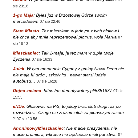
sie 23:16
1-go Maja
:
Byłeś już w Brzostowej Górze swoim
mercedesem
07 sie 22:46
Stare Miasto
:
Tez mieszkam w jednym z tych blokow i
nie chce aby mnie reprezentowal piotrus, wole Marka
07
sie 18:13
Mieszkaniec
:
Tak 1-maja, ja tez mam w d.pie twoje
Zyczenia
07 sie 16:33
Julek
:
W tym momencie Cygany z gminy Nowa Deba nic
nie mają !!! dróg , szkoły itd ..nawet starsi ludzie
autobusu…
07 sie 16:28
Dojna zmiana
:
https://m.demotywatory.pl/5351637
07 sie
15:55
eNDe
:
Głosować na PiS, to jakby brać ślub drugi raz po
rozwodzie… Czego nie zrozumiałeś za pierwszym razem
?
07 sie 13:56
AnonimowyMieszkaniec
:
Nie macie prezydenta, nie
macie premiera, wkrótce nie będziecie mieli państwa.
07