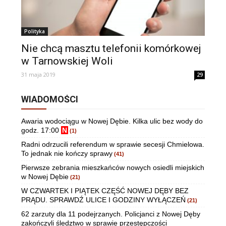
Polityka
Nie chcą masztu telefonii komórkowej
w Tarnowskiej Woli
31 maja 2019
29
WIADOMOŚCI
Awaria wodociągu w Nowej Dębie. Kilka ulic bez wody do
godz. 17:00
N
(1)
Radni odrzucili referendum w sprawie secesji Chmielowa.
To jednak nie kończy sprawy
(41)
Pierwsze zebrania mieszkańców nowych osiedli miejskich
w Nowej Dębie
(21)
W CZWARTEK I PIĄTEK CZĘŚĆ NOWEJ DĘBY BEZ
PRĄDU. SPRAWDŹ ULICE I GODZINY WYŁĄCZEŃ
(21)
62 zarzuty dla 11 podejrzanych. Policjanci z Nowej Dęby
zakończyli śledztwo w sprawie przestępczości