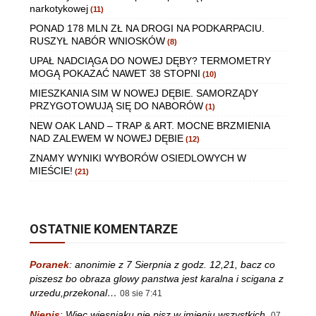
narkotykowej
(11)
PONAD 178 MLN ZŁ NA DROGI NA PODKARPACIU.
RUSZYŁ NABÓR WNIOSKÓW
(8)
UPAŁ NADCIĄGA DO NOWEJ DĘBY? TERMOMETRY
MOGĄ POKAZAĆ NAWET 38 STOPNI
(10)
MIESZKANIA SIM W NOWEJ DĘBIE. SAMORZĄDY
PRZYGOTOWUJĄ SIĘ DO NABORÓW
(1)
NEW OAK LAND – TRAP & ART. MOCNE BRZMIENIA
NAD ZALEWEM W NOWEJ DĘBIE
(12)
ZNAMY WYNIKI WYBORÓW OSIEDLOWYCH W
MIEŚCIE!
(21)
OSTATNIE KOMENTARZE
Poranek
:
anonimie z 7 Sierpnia z godz. 12,21, bacz co
piszesz bo obraza glowy panstwa jest karalna i scigana z
urzedu,przekonal…
08 sie 7:41
Niepis
:
Więc wiesniaku nie pisz w imieniu wszystkich.
07